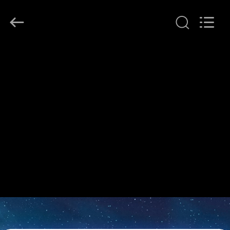
LonRise
Equipment
Co.
Ltd..
All
Rights
Reserved.
HUIS
PRODUCTEN
VIDEO'S
OVER
ONS
FABRIEKSTOCHT