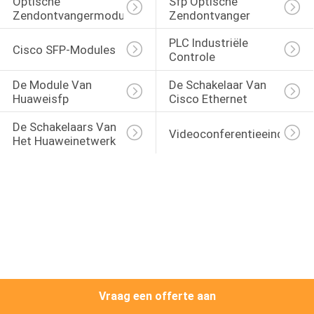
Optische 
Sfp Optische 
KWALITEITSCONTROLE
Zendontvangermodule
Zendontvanger
PLC Industriële 
NEEM
Cisco SFP-Modules
Controle
CONTACT
De Module Van 
De Schakelaar Van 
MET
Huaweisfp
Cisco Ethernet
ONS
De Schakelaars Van 
Videoconferentieeindpunt
Het Huaweinetwerk
OP
NIEUWS
GEVALLEN
SITEMAP
Vraag een offerte aan