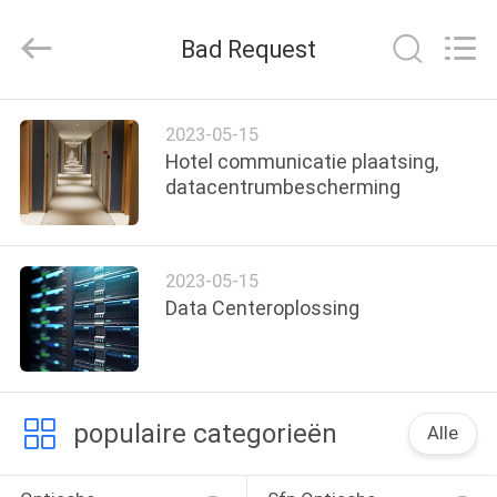
LonRise
Equipment
Co.
Bad Request
Ltd..
All
Rights
Reserved.
HUIS
2023-05-15
Hotel communicatie plaatsing,
PRODUCTEN
datacentrumbescherming
VIDEO'S
2023-05-15
Data Centeroplossing
OVER
ONS
populaire categorieën
FABRIEKSTOCHT
Alle