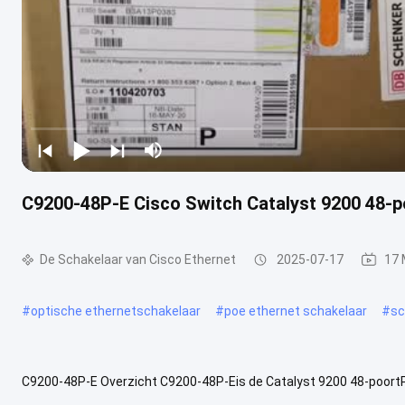
C9200-48P-E Cisco Switch Catalyst 9200 48-p
De Schakelaar van Cisco Ethernet
2025-07-17
17 
#
optische ethernetschakelaar
#
poe ethernet schakelaar
#
sc
C9200-48P-E Overzicht C9200-48P-Eis de Catalyst 9200 48-poort
9200-series-switches vergroten de kracht van op intentie gebaseer