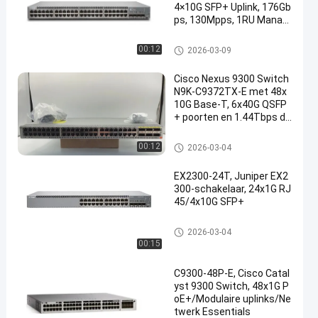
4×10G SFP+ Uplink, 176Gb
ps, 130Mpps, 1RU Manag
ed
De Schakelaar van Cisco Ether
00:12
2026-03-09
net
Cisco Nexus 9300 Switch
N9K-C9372TX-E met 48x
10G Base-T, 6x40G QSFP
+ poorten en 1.44Tbps do
orvoer
De Schakelaar van Cisco Ether
00:12
2026-03-04
net
EX2300-24T, Juniper EX2
300-schakelaar, 24x1G RJ
45/4x10G SFP+
De Schakelaar van Cisco Ether
2026-03-04
net
00:15
C9300-48P-E, Cisco Catal
yst 9300 Switch, 48x1G P
oE+/Modulaire uplinks/Ne
twerk Essentials