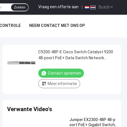
Vraag een offerte aan
|
Dutch
Zoeken
SCONTROLE
NEEM CONTACT MET ONS OP
C9200-48P-E Cisco Switch Catalyst 9200
48-poort PoE+ Data Switch Network
Essentials
Contact opnemen
Meer informatie
Verwante Video's
Juniper EX2300-48P 48-p
oort PoE+ Gigabit Switch,