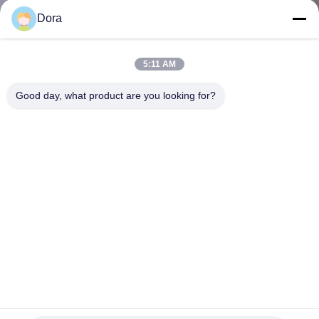
KWALITEITSCONTROLE
Dora
NEEM
5:11 AM
CONTACT
Good day, what product are you looking for?
MET
ONS
OP
NIEUWS
GEVALLEN
SITEMAP
WAN-interfacekaart Cisco-routermodules