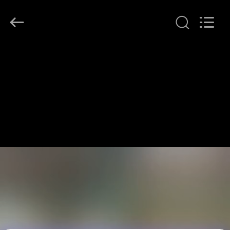
LonRise
Equipment
Co.
Ltd..
All
Rights
Reserved.
HUIS
PRODUCTEN
VIDEO'S
OVER
ONS
FABRIEKSTOCHT