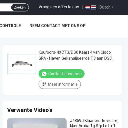
Vraag een offerte aan
|
Dutch
Zoeken
SCONTROLE
NEEM CONTACT MET ONS OP
Kuuroord-4XCT3/DS0 Kaart 4 van Cisco
SPA - Haven Gekanaliseerde T3 aan DS0
Gedeelde Havenadapter
Contact opnemen
Meer informatie
Verwante Video's
J4859d Klaar om te vertre
kkenAruba 1g Sfp Lc Lx 1