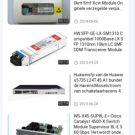
0km Smf Xcvr Module Ori
ginele verzegelde verpakk
ing
Optische zendontvangermodu
00:12
2024-06-06
le
HW SFP-GE-LX-SM1310 C
ompatibel 1000Base LX S
FP 1310nm 10km LC SMF
DDM Transceiver Module
De Module van Huaweisfp
00:13
2023-09-25
Huaweisfp van de Huawei
s5735 L24T4S A1 bundel
de HavensWisselstroom
van schakelaarhavens 4*
GE SFP
De Schakelaars van het Huaw
00:19
2023-06-28
einetwerk
WS-X45-SUP8L-E= Cisco
Catalyst 4500-X Switch
Module Supervisor 8L-E 5
60 Gbps. Het wordt onder