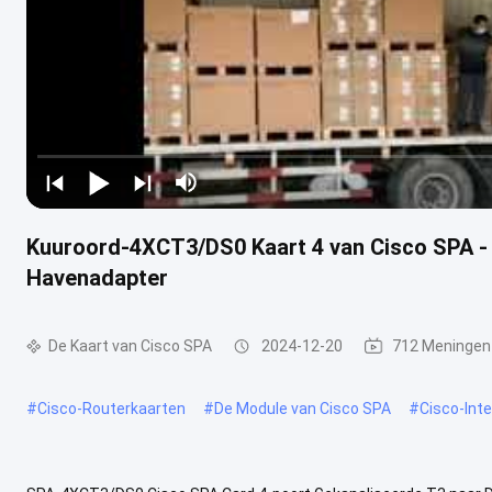
Kuuroord-4XCT3/DS0 Kaart 4 van Cisco SPA -
Havenadapter
De Kaart van Cisco SPA
2024-12-20
712 Meningen
#
Cisco-Routerkaarten
#
De Module van Cisco SPA
#
Cisco-Int