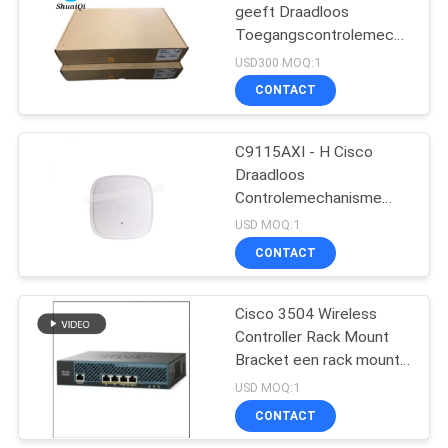
geeft Draadloos
Toegangscontrolemechanism
1097
AP Resource
USD300 MOQ:1
Authorization 32 AP
De Schakelaars van
CONTACT
vergunning
het Huaweinetwerk
C9115AXI - H Cisco
Draadloos
Controlemechanisme
Original Ship Fast
USD MOQ:1
CONTACT
103
Cisco 3504 Wireless
Videoconferentieeindpu
Controller Rack Mount
Bracket een rack mount
bracket voor de Cisco
USD MOQ:1
3504 Wireless Controller
CONTACT