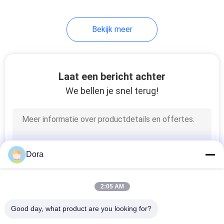
69
Bekijk meer
De telefoon van
Cisco IP
Laat een bericht achter
We bellen je snel terug!
189
Huawei-OSN
Dora
2:05 AM
Good day, what product are you looking for?