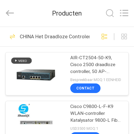
LonRise
Equipment
Co.
Producten
Ltd..
All
Rights
Reserved.
HUIS
538
CHINA Het Draadloze Controlemechanisme van Ci
Optische
PRODUCTEN
zendontvangermodule
AIR-CT2504-50-K9,
Cisco 2500 draadloze
VIDEO'S
controller, 50 AP-
licenties/4xGE-
Bespreekbaar MOQ:1 EENHEID
poorten/RF-beheer
OVER
CONTACT
235
ONS
sfp optische
Cisco C9800-L-F-K9
WLAN-controller
FABRIEKSTOCHT
zendontvanger
Katalysator 9800-L Fiber
Uplink draadloze
USD3500 MOQ:1