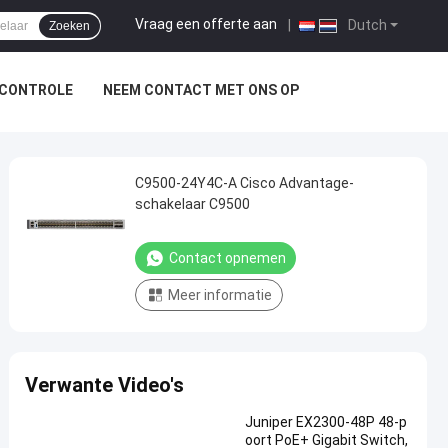
Vraag een offerte aan
|
Dutch
Zoeken
SCONTROLE
NEEM CONTACT MET ONS OP
C9500-24Y4C-A Cisco Advantage-
schakelaar C9500
Contact opnemen
Meer informatie
Verwante Video's
Juniper EX2300-48P 48-p
oort PoE+ Gigabit Switch,