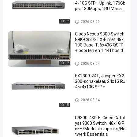
4×10G SFP+ Uplink, 176Gb
ps, 130Mpps, 1RU Manag
ed
De Schakelaar van Cisco Ether
00:12
2026-03-09
net
Cisco Nexus 9300 Switch
N9K-C9372TX-E met 48x
10G Base-T, 6x40G QSFP
+ poorten en 1.44Tbps do
orvoer
De Schakelaar van Cisco Ether
00:12
2026-03-04
net
EX2300-24T, Juniper EX2
300-schakelaar, 24x1G RJ
45/4x10G SFP+
De Schakelaar van Cisco Ether
2026-03-04
net
00:15
C9300-48P-E, Cisco Catal
yst 9300 Switch, 48x1G P
oE+/Modulaire uplinks/Ne
twerk Essentials