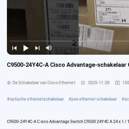
C9500-24Y4C-A Cisco Advantage-schakelaar
De Schakelaar van Cisco Ethernet
2025-11-28
150
#
optische ethernetschakelaar
#
poe ethernet schakelaar
#
sc
C9500-24Y4C-A C isco Advantage Switch C9500 24Y4C A 24 x 1 / 
Advantage Switch Beschrijving Cisco Catalyst 9500 Series hoogwa