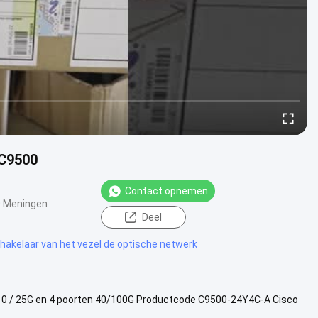
 C9500
Contact opnemen
 Meningen
Deel
hakelaar van het vezel de optische netwerk
10 / 25G en 4 poorten 40/100G Productcode C9500-24Y4C-A Cisco
ardige 24...
Bekijk meer