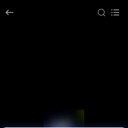
LonRise
Equipment
Co.
Ltd..
All
Rights
Reserved.
HUIS
PRODUCTEN
VIDEO'S
OVER
ONS
FABRIEKSTOCHT