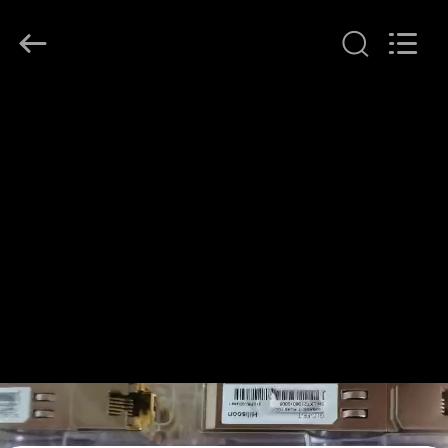
LonRise
Equipment
Co.
Ltd..
All
Rights
Reserved.
HUIS
PRODUCTEN
VIDEO'S
OVER
ONS
FABRIEKSTOCHT