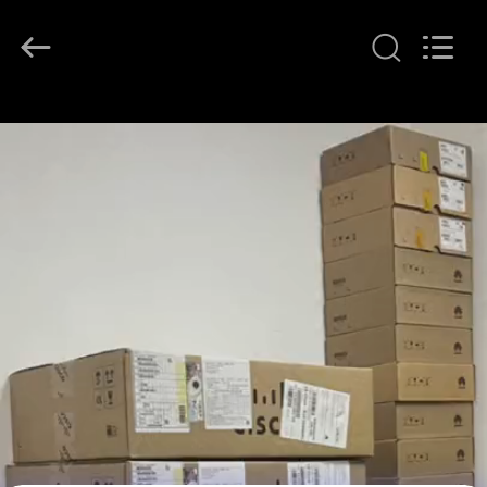
LonRise
Equipment
Co.
Ltd..
All
Rights
Reserved.
HUIS
PRODUCTEN
VIDEO'S
OVER
ONS
FABRIEKSTOCHT