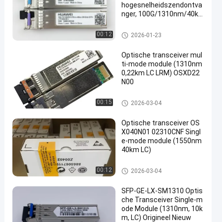
hogesnelheidszendontva
nger, 100G/1310nm/40k
m
Optische zendontvangermodu
00:12
2026-01-23
le
Optische transceiver mul
ti-mode module (1310nm
0,22km LC LRM) OSXD22
N00
Optische zendontvangermodu
00:15
2026-03-04
le
Optische transceiver OS
X040N01 02310CNF Singl
e-mode module (1550nm
40km LC)
Optische zendontvangermodu
00:12
2026-03-04
le
SFP-GE-LX-SM1310 Optis
che Transceiver Single-m
ode Module (1310nm, 10k
m, LC) Origineel Nieuw