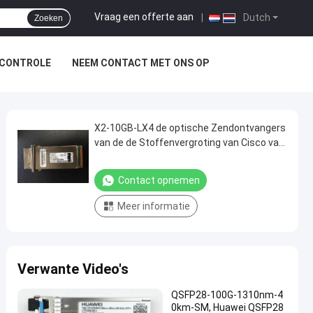
Vraag een offerte aan
|
Dutch
Zoeken
SCONTROLE
NEEM CONTACT MET ONS OP
X2-10GB-LX4 de optische Zendontvangers
van de de Stoffenvergroting van Cisco van
de Zendontvangermodule 10G SFP+
Contact opnemen
Meer informatie
Verwante Video's
QSFP28-100G-1310nm-4
0km-SM, Huawei QSFP28