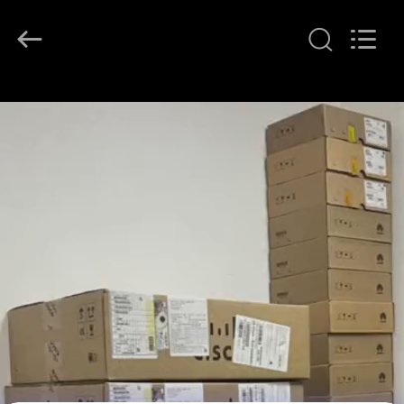
LonRise
Equipment
Co.
Ltd..
All
Rights
Reserved.
HUIS
PRODUCTEN
VIDEO'S
OVER
ONS
FABRIEKSTOCHT