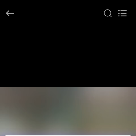
LonRise
Equipment
Co.
Ltd..
All
Rights
Reserved.
HUIS
PRODUCTEN
VIDEO'S
OVER
ONS
FABRIEKSTOCHT