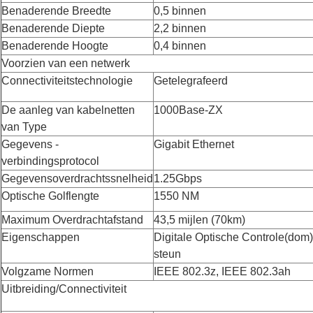
Benaderende Breedte
0,5 binnen
Benaderende Diepte
2,2 binnen
Benaderende Hoogte
0,4 binnen
Voorzien van een netwerk
Connectiviteitstechnologie
Getelegrafeerd
De aanleg van kabelnetten
1000Base-ZX
van Type
Gegevens -
Gigabit Ethernet
verbindingsprotocol
Gegevensoverdrachtssnelheid
1.25Gbps
Optische Golflengte
1550 NM
Maximum Overdrachtafstand
43,5 mijlen (70km)
Eigenschappen
Digitale Optische Controle(dom)
steun
Volgzame Normen
IEEE 802.3z, IEEE 802.3ah
Uitbreiding/Connectiviteit