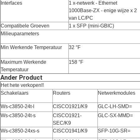
Interfaces
1 x-netwerk - Ethernet
1000Base-ZX - enige wijze x 2
van LC/PC
Compatibele Groeven
1 x SFP (mini-GBIC)
Milieuparameters
Min Werkende Temperatuur
32 °F
Maximum Werkende
158 °F
Temperatuur
Ander Product
Het hete verkopen!!
Schakelaars
Routers
Netwerkmodules
Ws-c3850-24t-l
CISCO1921/K9
GLC-LH-SMD=
Ws-c3850-24t-s
CISCO1921-
GLC-SX-MMD=
SEC/K9
Ws-c3850-24xs-s
CISCO1941/K9
SFP-10G-SR=