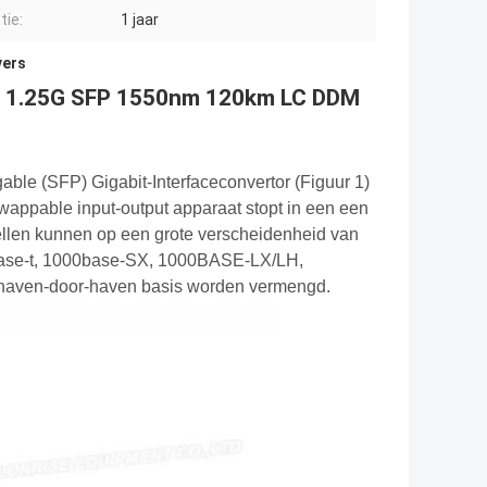
tie:
1 jaar
vers
M 1.25G SFP 1550nm 120km LC DDM
able (SFP) Gigabit-Interfaceconvertor (Figuur 1)
swappable input-output apparaat stopt in een een
ellen kunnen op een grote verscheidenheid van
0base-t, 1000base-SX, 1000BASE-LX/LH,
aven-door-haven basis worden vermengd.