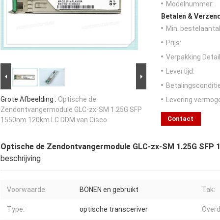
Modelnummer:
Betalen & Verzen
Min. bestelaantal
Prijs:
Verpakking Detail
Levertijd:
Betalingsconditi
Grote Afbeelding :
Optische de
Levering vermog
Zendontvangermodule GLC-zx-SM 1.25G SFP
Contact
1550nm 120km LC DDM van Cisco
Optische de Zendontvangermodule GLC-zx-SM 1.25G SFP 
beschrijving
Voorwaarde:
BONEN en gebruikt
Tak:
Type:
optische transceriver
Overd