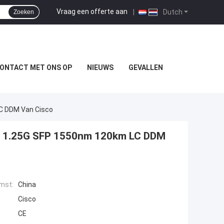
Vraag een offerte aan
|
Dutch
Zoeken
ONTACT MET ONS OP
NIEUWS
GEVALLEN
C DDM Van Cisco
M 1.25G SFP 1550nm 120km LC DDM
mst:
China
Cisco
CE