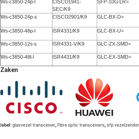
Ws-c3850-24p-l
CISCO1941-
SFP-10G-LR=
SEC/K9
Ws-c3850-24p-s
CISCO2901/K9
GLC-BX-D=
Ws-c3850-48p-l
ISR4331/K9
GLC-BX-U=
Ws-c3850-12s-s
ISR4331-V/K9
GLC-ZX-SMD=
Ws-c3850-48t-l
ISR4431/K9
GLC-EX-SMD=
Zaken
,
,
label:
glasvezel transceiver
Fibre optic transceivers
sfp vezelzendo