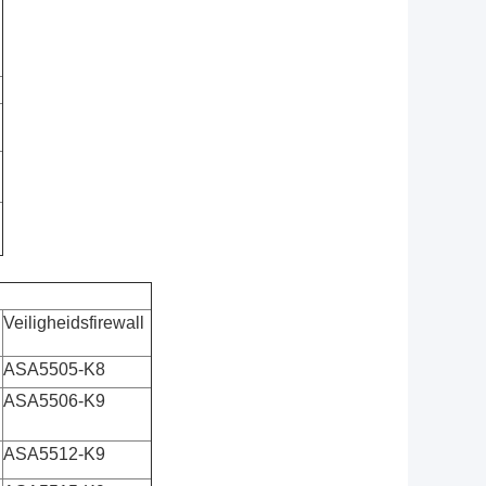
Veiligheidsfirewall
ASA5505-K8
ASA5506-K9
ASA5512-K9