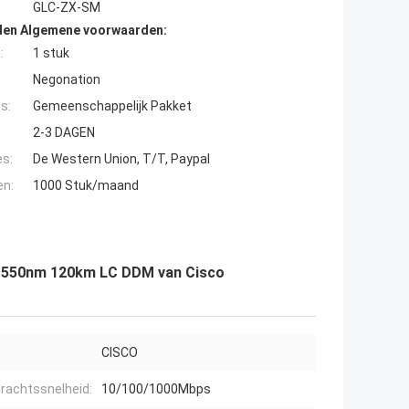
GLC-ZX-SM
den Algemene voorwaarden:
:
1 stuk
Negonation
s:
Gemeenschappelijk Pakket
2-3 DAGEN
es:
De Western Union, T/T, Paypal
en:
1000 Stuk/maand
1550nm 120km LC DDM van Cisco
CISCO
rachtssnelheid:
10/100/1000Mbps