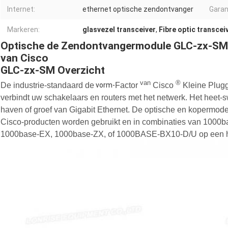
Internet:
ethernet optische zendontvanger
Garan
Markeren:
glasvezel transceiver
,
Fibre optic transcei
Optische de Zendontvangermodule GLC-zx-S
van Cisco
GLC-zx-SM Overzicht
van
®
De industrie-standaard de
Factor
Cisco
Kleine Plugg
vorm-
verbindt uw schakelaars en routers met het netwerk. Het heet-
haven of groef van Gigabit Ethernet. De optische en kopermod
Cisco-producten worden gebruikt en in combinaties van 100
1000base-EX, 1000base-ZX, of 1000BASE-BX10-D/U op een h