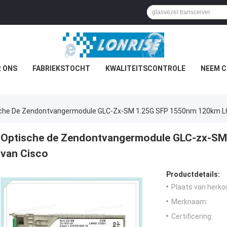
 ONS
FABRIEKSTOCHT
KWALITEITSCONTROLE
NEEM C
che De Zendontvangermodule GLC-Zx-SM 1.25G SFP 1550nm 120km L
Optische de Zendontvangermodule GLC-zx-S
van Cisco
Productdetails:
Plaats van herko
Merknaam:
Certificering: