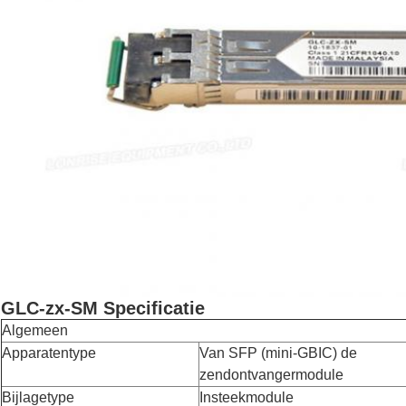
GLC-zx-SM Specificatie
Algemeen
Apparatentype
Van SFP (mini-GBIC) de
zendontvangermodule
Bijlagetype
Insteekmodule