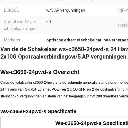
BUNDEL:
w/5 AP vergunningen
FNF-i
Aantal van AP per
50
overb
schakelaar/stapel:
Markeren:
optische ethernetschakelaar
,
poe ethernet
Van de de Schakelaar ws-c3650-24pwd-s 24 Hav
2x10G Opstraalverbindingsw/5 AP vergunningen
Ws-c3650-24pwd-s
Overzicht
Cisco-de katalysator c3650-24pwd-s is de volgende generatie standalone met de
24 havens van Gigabit Ethernet POE+ en 2 x 1G SFP en 2 de opstraalverbindi
steunt ook 5 vergunningen en steun van het toegangspunt tot 200 draadloze verb
Ws-c3650-24pwd-s
Specificatie
Ws-c3650-24pwd-s Specificat