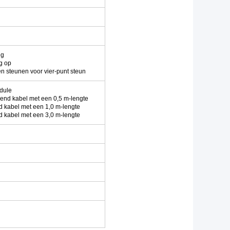
ng
ng op
en steunen voor vier-punt steun
dule
end kabel met een 0,5 m-lengte
 kabel met een 1,0 m-lengte
 kabel met een 3,0 m-lengte