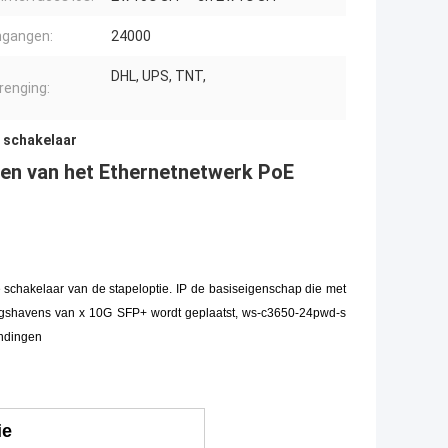
ngangen:
24000
DHL, UPS, TNT,
renging:
 schakelaar
en van het Ethernetnetwerk PoE
 schakelaar van de stapeloptie. IP de basiseigenschap die met
ngshavens van x 10G SFP+ wordt geplaatst, ws-c3650-24pwd-s
indingen
ie