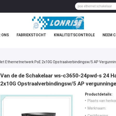
 ONS
FABRIEKSTOCHT
KWALITEITSCONTROLE
NEEM C
et Ethernetnetwerk PoE 2x10G Opstraalverbindingsw/5 AP Vergunni
Van de de Schakelaar ws-c3650-24pwd-s 24 Ha
2x10G Opstraalverbindingsw/5 AP vergunning
Productdetails:
Plaats van herko
Merknaam:
Certificering: