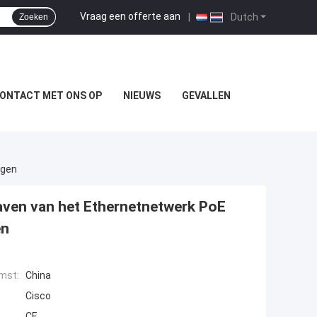
Vraag een offerte aan
|
Dutch
Zoeken
ONTACT MET ONS OP
NIEUWS
GEVALLEN
ngen
ven van het Ethernetnetwerk PoE
en
mst:
China
Cisco
CE