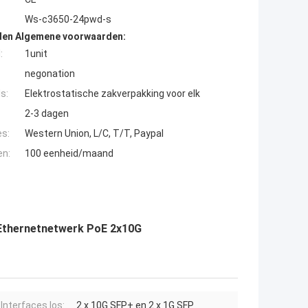
Ws-c3650-24pwd-s
den Algemene voorwaarden:
:
1unit
negonation
s:
Elektrostatische zakverpakking voor elk
2-3 dagen
es:
Western Union, L/C, T/T, Paypal
en:
100 eenheid/maand
 Ethernetnetwerk PoE 2x10G
Interfaces los:
2 x 10G SFP+ en 2 x 1G SFP