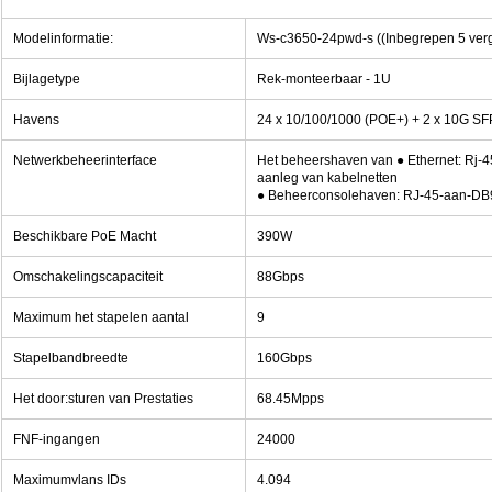
Modelinformatie:
Ws-c3650-24pwd-s ((Inbegrepen 5 ver
Bijlagetype
Rek-monteerbaar - 1U
Havens
24 x 10/100/1000 (POE+) + 2 x 10G SF
Netwerkbeheerinterface
Het beheershaven van
●
Ethernet: Rj-4
aanleg van kabelnetten
●
Beheerconsolehaven: RJ-45-aan-DB9
Beschikbare PoE Macht
390W
Omschakelingscapaciteit
88Gbps
Maximum het stapelen aantal
9
Stapelbandbreedte
160Gbps
Het door:sturen van Prestaties
68.45Mpps
FNF-ingangen
24000
Maximumvlans IDs
4.094