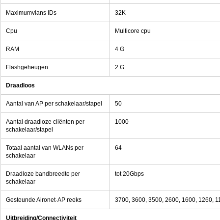
Maximumvlans IDs
32K
Cpu
Multicore cpu
RAM
4 G
Flashgeheugen
2 G
Draadloos
Aantal van AP per schakelaar/stapel
50
Aantal draadloze cliënten per
1000
schakelaar/stapel
Totaal aantal van WLANs per
64
schakelaar
Draadloze bandbreedte per
tot 20Gbps
schakelaar
Gesteunde Aironet-AP reeks
3700, 3600, 3500, 2600, 1600, 1260, 1
Uitbreiding/Connectiviteit