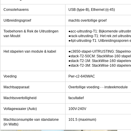
Consolehavens
USB (type-B), Ethernet (rj-45)
Uitbreidingsgroef
machts overtollige groef
Toebehoren & Rek de Uitrustingen
●acc-uitrusting-T1: Bijkomende uitrusti
van Moubt
●rack-uitrusting-T1: Het rek zet uitrusti
●4pt-uitrusting-T1: Uitbreidingssporen 
Het stapelen van module & kabel
●c3650-stapel-UITRUSTING: Stapelmo
●stack-T2-50CM: StackWise-160 stapel
●stack-T2-1M: StackWise-160 stapelend
●stack-T2-3M: StackWise-160 stapelend
Voeding
Pwr-c2-640WAC
Machtsapparaat
Overtollige voeding - - insteekmodule
Machtsovertolligheid
facultatief
Voltagewaaier (Auto)
100V-240V
Machtsconsumptie van standalone
101.5 (maximum)
(in Watts)