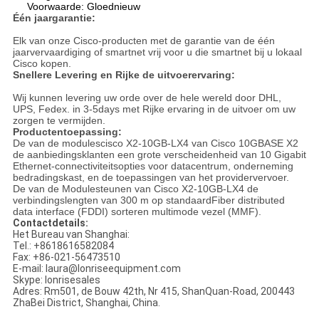
Voorwaarde: Gloednieuw
Één jaargarantie:
Elk van onze Cisco-producten met de garantie van de één
jaarvervaardiging of smartnet vrij voor u die smartnet bij u lokaal
Cisco kopen.
Snellere Levering en Rijke de uitvoerervaring:
Wij kunnen levering uw orde over de hele wereld door DHL,
UPS, Fedex. in 3-5days met Rijke ervaring in de uitvoer om uw
zorgen te vermijden.
Productentoepassing:
De van de modulescisco X2-10GB-LX4 van Cisco 10GBASE X2
de aanbiedingsklanten een grote verscheidenheid van 10 Gigabit
Ethernet-connectiviteitsopties voor datacentrum, onderneming
bedradingskast, en de toepassingen van het providervervoer.
De van de Modulesteunen van Cisco X2-10GB-LX4 de
verbindingslengten van 300 m op standaardFiber distributed
data interface (FDDI) sorteren multimode vezel (MMF).
Contactdetails:
Het Bureau van Shanghai:
Tel.: +8618616582084
Fax: +86-021-56473510
E-mail: laura@lonriseequipment.com
Skype: lonrisesales
Adres: Rm501, de Bouw 42th, Nr 415, ShanQuan-Road, 200443
ZhaBei District, Shanghai, China.