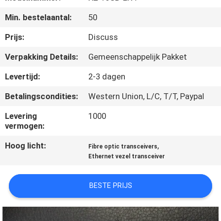
KWALITEITSCONTROLE
Min. bestelaantal:
50
NEEM
Prijs:
Discuss
CONTACT
Verpakking Details:
Gemeenschappelijk Pakket
MET
Levertijd:
2-3 dagen
ONS
Betalingscondities:
Western Union, L/C, T/T, Paypal
OP
Levering
1000
vermogen:
NIEUWS
Hoog licht:
,
Fibre optic transceivers
Ethernet vezel transceiver
GEVALLEN
BESTE PRIJS
SITEMAP