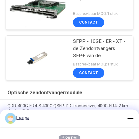
Bespreekbaar MOQ:1 stuk
CONTACT
SFPP - 10GE - ER - XT -
de Zendontvangers
SFP+ van de
Jeneverbessenrouter
Bespreekbaar MOQ:1 stuk
CONTACT
Optische zendontvangermodule
QDD-400G-FR4-S 400G QSFP-DD-transceiver, 400G-FR4, 2 km
duplex SMF
Laura
QDD-400G-DR4-S 400G QSFP-DD-transceiver, 400G-DR4, 500m
Duplex SMF
5:20 PM