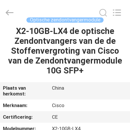
LonRise
Equipment
Co.
Ltd..
All
Optische zendontvangermodule
Rights
Reserved.
X2-10GB-LX4 de optische
HUIS
Zendontvangers van de de
PRODUCTEN
Stoffenvergroting van Cisco
van de Zendontvangermodule
VIDEO'S
10G SFP+
OVER
Plaats van
China
herkomst:
ONS
Merknaam:
Cisco
FABRIEKSTOCHT
Certificering:
CE
Modelnummer:
X2-10GB-LX4