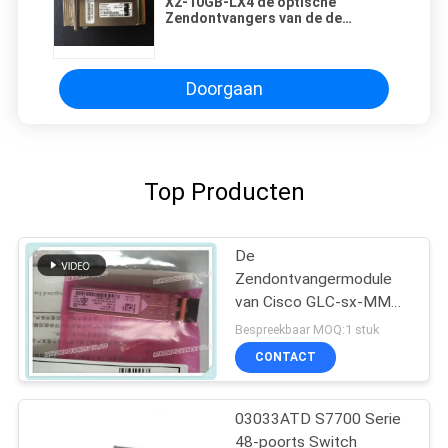
X2-10GB-LX4 de optische
Zendontvangers van de de
Stoffenvergroting van Cisco van
de Zendontvangermodule 10G
SFP+
Doorgaan
Top Producten
De
Zendontvangermodule
van Cisco GLC-sx-MMD
1000base-SX SFP
Bespreekbaar MOQ:1 stuk
CONTACT
03033ATD S7700 Serie
48-poorts Switch