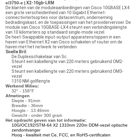
e/3750-e |
X2-10gb-LRM
De klanten van de moduleaanbiedingen van Cisco 10GBASE LX4
een grote verscheidenheid van 10 Gigabit Ethernet-
connectiviteitsopties voor datacentrum, onderneming
bedradingskast, en de toepassingen van het providervervoer. De
module van Cisco 10GBASE-LX4 steunt een verbindingslengte
van 10 kilometers op standaard single-mode vezel.
De heet-Swappable input-output apparatenstoppen in een
haven van Ethernet X2 van Cisco schakelen of router om de
haven met het netwerk te verbinden.
Snelle Bril:
De Duplexschakelaar van Sc
Steunt een kabellengte van 220 meters gebruikend OM2-
vezel
Steunt een kabellengte van 220 meters gebruikend OM3-
vezel
1310 NM-golflengte
Werkend Milieu:
32° - 158°F
Afmetingen
Diepte - 91mm
Breedte - 36mm
Hoogte - .13.46mm
Gewicht - onder 300 gram
Het opdracht geven van tot informatie:
10G/OC192/STM-64 X2 1310nm 220m DDM-vezel optische
zendontvanger
Hoog - kwaliteit met Ce, FCC, en RoHS-certificaten