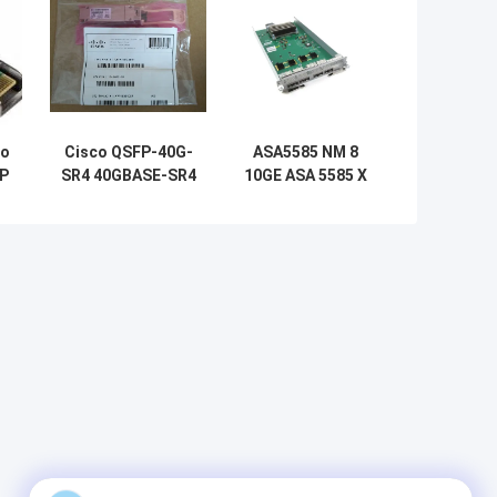
co
Cisco QSFP-40G-
ASA5585 NM 8
P
SR4 40GBASE-SR4
10GE ASA 5585 X
MMF-
8 poort 10 Gigabit
transceivermodule
Ethernet Width
Network Module
met 8 SFP+-
poorten