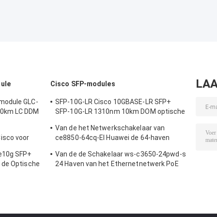
LAA
ule
Cisco SFP-modules
module GLC-
SFP-10G-LR Cisco 10GBASE-LR SFP+
20km LC DDM
SFP-10G-LR 1310nm 10km DOM optische
transceiver module
Van de het Netwerkschakelaar van
isco voor
ce8850-64cq-EI Huawei de 64-haven
nderneming
100GE QSFP28,2x10G SFP+, zonder
le10g SFP+
Van de de Schakelaar ws-c3650-24pwd-s
Ventilator
 de Optische
24 Haven van het Ethernetnetwerk PoE
 Ijzer
2x10G Opstraalverbindingsw/5 AP
vergunningen