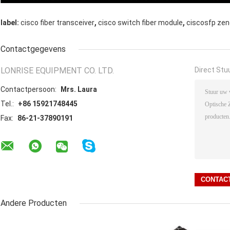
,
,
label:
cisco fiber transceiver
cisco switch fiber module
ciscosfp ze
Contactgegevens
LONRISE EQUIPMENT CO. LTD.
Direct Stu
Contactpersoon:
Mrs. Laura
Tel.:
+86 15921748445
Fax:
86-21-37890191
Andere Producten