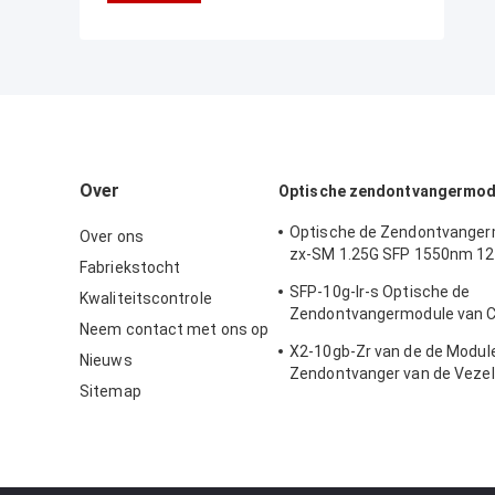
Over
Optische zendontvangermod
Optische de Zendontvanger
Over ons
zx-SM 1.25G SFP 1550nm 1
Fabriekstocht
van Cisco
SFP-10g-lr-s Optische de
Kwaliteitscontrole
Zendontvangermodule van C
Neem contact met ons op
van de Gegevenscentrum/O
X2-10gb-Zr van de de Modu
Bedradingskast
Nieuws
Zendontvanger van de Vezel
Sitemap
Interface Certificatie van het
Materiële Ce