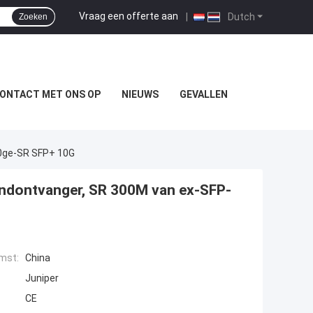
Vraag een offerte aan
|
Dutch
Zoeken
ONTACT MET ONS OP
NIEUWS
GEVALLEN
10ge-SR SFP+ 10G
endontvanger, SR 300M van ex-SFP-
mst:
China
Juniper
CE