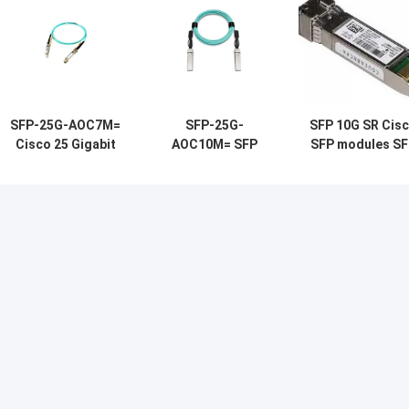
SFP-25G-AOC7M=
SFP-25G-
SFP 10G SR Cis
Cisco 25 Gigabit
AOC10M= SFP
SFP modules SF
optische modules
25G
10G SR Cisco
zijn gebaseerd op
AOC10M=Cisco
SFP28-form
25 Gigabit
factor
optische modules