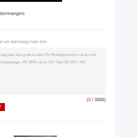
ndontvangers
ur uw aanvraag naar ons
(
0
/ 3000)