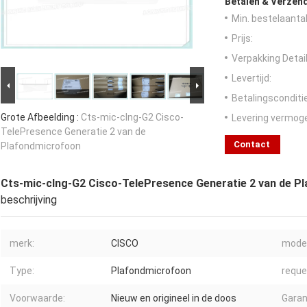
Betalen & Verzen
Min. bestelaantal
Prijs:
Verpakking Detail
Levertijd:
Betalingsconditi
Grote Afbeelding :
Cts-mic-clng-G2 Cisco-
Levering vermog
TelePresence Generatie 2 van de
Contact
Plafondmicrofoon
Cts-mic-clng-G2 Cisco-TelePresence Generatie 2 van de P
beschrijving
merk:
CISCO
model
Type:
Plafondmicrofoon
reque
Voorwaarde:
Nieuw en origineel in de doos
Garan