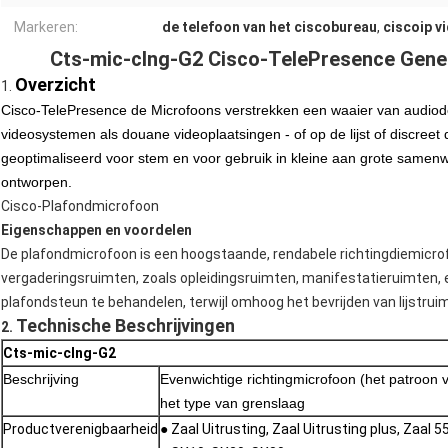
Markeren:
de telefoon van het ciscobureau
,
ciscoip v
Cts-mic-clng-G2 Cisco-TelePresence Gener
Overzicht
1.
Cisco-TelePresence de Microfoons verstrekken een waaier van audiod
videosystemen als douane videoplaatsingen - of op de lijst of discree
geoptimaliseerd voor stem en voor gebruik in kleine aan grote samenw
ontworpen.
Cisco-Plafondmicrofoon
Eigenschappen en voordelen
De plafondmicrofoon is een hoogstaande, rendabele richtingdiemicr
vergaderingsruimten, zoals opleidingsruimten, manifestatieruimten, e
plafondsteun te behandelen, terwijl omhoog het bevrijden van lijstrui
Technische Beschrijvingen
2.
Cts-mic-clng-G2
Beschrijving
Evenwichtige richtingmicrofoon (het patroon
het type van grenslaag
Productverenigbaarheid
● Zaal Uitrusting, Zaal Uitrusting plus, Zaal 5