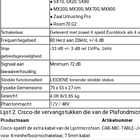
● SX10, SX20, SX80
● MX200, MX300, MX700, MX800
● Zaal Uitrusting Pro
● Room70 G2
Schakelaar
Geleverd met zowel 4 speld Euroblock als 4 
Frequentiegebied
80 Herz aan 20kHz, +/-6 dB
Vrije
-33 dB +/- 3 dB rel 1V/Pa, 1kHz
gebiedsgevoeligheid
Signaal aan
Minimum 72 dB
lawaaiverhouding
Stodde functionaliteit
LEIDENE tonende stodde status
Fysieke Demensions
75 x 55 x 27 cm
Gewicht
4.08 lb/1.85 kg
Phantonmacht
12V /
48V
Lijst 2. Cisco-de vervangstukken die van de Plafondmic
Productnaam
Artikelnummer
Cisco-speldt de extra kabel van de Lijstmicrofoon
CAB-MIC-TABLE-J
voor 4 minihefboomschakelaar, 7.5mm kabel