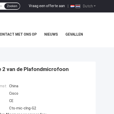
Vraag een offerte aan
|
Dutch
Zoeken
ONTACT MET ONS OP
NIEUWS
GEVALLEN
e 2 van de Plafondmicrofoon
mst:
China
Cisco
CE
Cts-mic-clng-G2