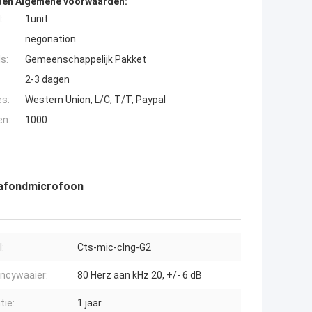
den Algemene voorwaarden:
:
1unit
negonation
s:
Gemeenschappelijk Pakket
2-3 dagen
es:
Western Union, L/C, T/T, Paypal
en:
1000
lafondmicrofoon
:
Cts-mic-clng-G2
ncywaaier:
80 Herz aan kHz 20, +/- 6 dB
tie:
1 jaar