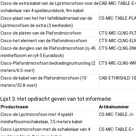
Cisco-de extra kabel van de Lijstmicrofoon voor de
CAB-MIC-TABLE-E
schakelaar van 4 speldeuroblock, 9m kabel
Cisco-plaat van het het tafelbladmetaal van de
CS-MIC-TABLE-PL
Lijstmicrofoon de extra (3 eenheden)
Cisco-de platen van de Plafondmicrofoon
CTS-MIC-CLNG-PL
Cisco-het element van de Plafondmicrofoon
CTS-MIC-CLNG-EL
Cisco-de dongles van de Plafondmicrofoon (rj-45
CTS-MIC-CLNG-DN
minihefboom en rj4-5 Euroblock)
Cisco-Plafondmicrofoon bedradingsuitrusting (2
CTS-MIC-CLNG-WR
meters/6.5-voet)
Cisco-de kabel van de Plafondmicrofoon (10
CAB-ETHRSHLD-1
meters/32.8-voet)
Lijst 3. Het opdracht geven van tot informatie
Productnaam
Artikelnummer
Cisco-de Lijstmicrofoon met 4 speldt
CS-MIC-TABLE-J=
minihefboomschakelaar, 7,5 meters kabel
Cisco-Lijstmicrofoon met de schakelaar van 4
CS-MIC-TABLE-E=