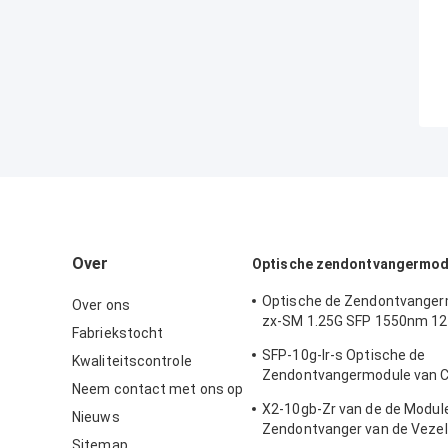
Over
Optische zendontvangermod
Optische de Zendontvanger
Over ons
zx-SM 1.25G SFP 1550nm 1
Fabriekstocht
van Cisco
SFP-10g-lr-s Optische de
Kwaliteitscontrole
Zendontvangermodule van C
Neem contact met ons op
van de Gegevenscentrum/O
X2-10gb-Zr van de de Modu
Bedradingskast
Nieuws
Zendontvanger van de Vezel
Sitemap