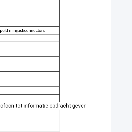
speld minijackconnectors
rofoon tot informatie opdracht geven
=