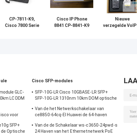
CP-7811-K9,
Cisco IP Phone
Nieuwe
Cisco 7800 Serie
8841 CP-8841-K9
verzegelde VoIP
IP-telefoon, 1 lijn,
met 800x480 LCD
telefoon CP-882
G.722 Codec,
en 2 Ethernet
K9-BUN
PoE-
poorten
Conferentielefo
ondersteuning
klaar om te ga
LAA
ule
Cisco SFP-modules
module GLC-
SFP-10G-LR Cisco 10GBASE-LR SFP+
20km LC DDM
SFP-10G-LR 1310nm 10km DOM optische
transceiver module
Van de het Netwerkschakelaar van
isco voor
ce8850-64cq-EI Huawei de 64-haven
nderneming
100GE QSFP28,2x10G SFP+, zonder
le10g SFP+
Van de de Schakelaar ws-c3650-24pwd-s
Ventilator
 de Optische
24 Haven van het Ethernetnetwerk PoE