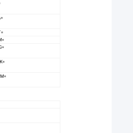
=
A=
T=
M=
G=
K=
0M=