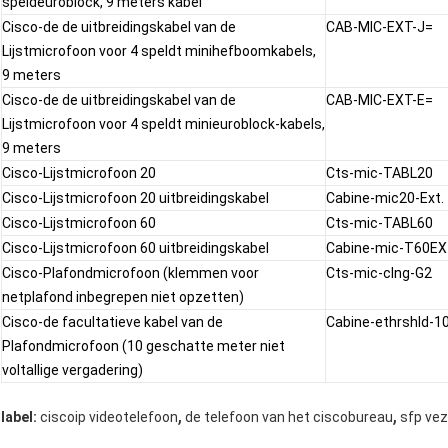
speldeuroblock, 9 meters kabel
Cisco-de de uitbreidingskabel van de
CAB-MIC-EXT-J=
Lijstmicrofoon voor 4 speldt minihefboomkabels,
9 meters
Cisco-de de uitbreidingskabel van de
CAB-MIC-EXT-E=
Lijstmicrofoon voor 4 speldt minieuroblock-kabels,
9 meters
Cisco-Lijstmicrofoon 20
Cts-mic-TABL20
Cisco-Lijstmicrofoon 20 uitbreidingskabel
Cabine-mic20-Ext.
Cisco-Lijstmicrofoon 60
Cts-mic-TABL60
Cisco-Lijstmicrofoon 60 uitbreidingskabel
Cabine-mic-T60E
Cisco-Plafondmicrofoon (klemmen voor
Cts-mic-clng-G2
netplafond inbegrepen niet opzetten)
Cisco-de facultatieve kabel van de
Cabine-ethrshld-
Plafondmicrofoon (10 geschatte meter niet
voltallige vergadering)
,
,
label:
ciscoip videotelefoon
de telefoon van het ciscobureau
sfp ve