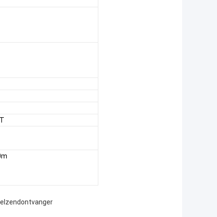
XT
10m
zelzendontvanger