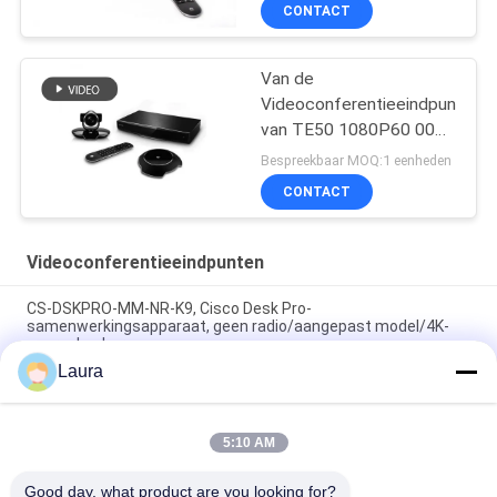
CONTACT
Van de
Videoconferentieeindpunten
van TE50 1080P60 00
de
Bespreekbaar MOQ:1 eenheden
videoconferentiesysteem
CONTACT
logitech
Videoconferentieeindpunten
CS-DSKPRO-MM-NR-K9, Cisco Desk Pro-
samenwerkingsapparaat, geen radio/aangepast model/4K-
aanraakscherm
Laura
Poly Studio X52 videobar en TC10
aanraakbedieningspaneelbundel, 7200-88085-001
5:10 AM
Poly G7500 met Studio E70 en TC10-controllerkit
92L53AA#ABA
Good day, what product are you looking for?