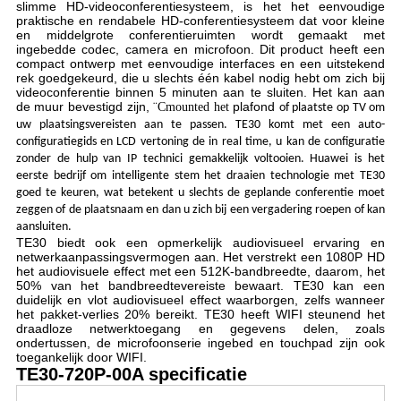
slimme HD-videoconferentiesysteem, is het het eenvoudige
praktische en rendabele HD-conferentiesysteem dat voor kleine
en middelgrote conferentieruimten wordt gemaakt met
ingebedde codec, camera en microfoon. Dit product heeft een
compact ontwerp met eenvoudige interfaces en een uitstekend
rek goedgekeurd, die u slechts één kabel nodig hebt om zich bij
videoconferentie binnen 5 minuten aan te sluiten. Het kan aan
de muur bevestigd zijn,
plafond
¨Cmounted het
of plaatste op TV om
uw plaatsingsvereisten aan te passen. TE30 komt met een auto-
configuratiegids en LCD vertoning de in real time, u kan de configuratie
zonder de hulp van IP technici gemakkelijk voltooien. Huawei is het
eerste bedrijf om intelligente stem het draaien technologie met TE30
goed te keuren, wat betekent u slechts de geplande conferentie moet
zeggen of de plaatsnaam en dan u zich bij een vergadering roepen of kan
aansluiten.
TE30 biedt ook een opmerkelijk audiovisueel ervaring en
netwerkaanpassingsvermogen aan. Het verstrekt een 1080P HD
het audiovisuele effect met een 512K-bandbreedte, daarom, het
50% van het bandbreedtevereiste bewaart. TE30 kan een
duidelijk en vlot audiovisueel effect waarborgen, zelfs wanneer
het pakket-verlies 20% bereikt. TE30 heeft WIFI steunend het
draadloze netwerktoegang en gegevens delen, zoals
ondertussen, de microfoonserie ingebed en touchpad zijn ook
toegankelijk door WIFI.
TE30-720P-00A
specificatie