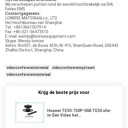
Wij verschepen punten rond de wereld hoofdzakelijk via DHL
Fedex EMS.
Contactgegevens:
LONRISE MATERIAALco., LTD
Het Hoofdbureau van Shanghai:
Tel.: +8613661507914
Fax: +86-021-56473510
E-mail: wendy@lonriseequipment.com
Skype: Wendy-lonrise
Adres: Rm501, de Bouw 42th, Nr 415, ShanQuan-Road, 200443
ZhaBei District, Shanghai, China.
videoconfererenterminal
videoconfererensysteem
videoconfererenmateriaal
Krijg de beste prijs voor
Huawei TE30-720P-00A TE30 alle-
in-Één Video het
Confererensysteem van HD met
Ingebedde HD-Codec