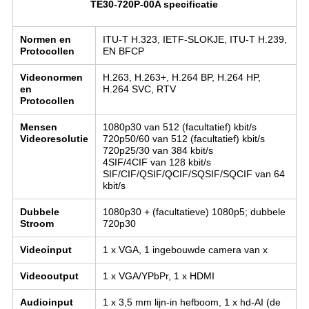
TE30-720P-00A specificatie
Normen en
ITU-T H.323, IETF-SLOKJE, ITU-T H.239,
Protocollen
EN BFCP
Videonormen
H.263, H.263+, H.264 BP, H.264 HP,
en
H.264 SVC, RTV
Protocollen
Mensen
1080p30 van 512 (facultatief) kbit/s
Videoresolutie
720p50/60 van 512 (facultatief) kbit/s
720p25/30 van 384 kbit/s
4SIF/4CIF van 128 kbit/s
SIF/CIF/QSIF/QCIF/SQSIF/SQCIF van 64
kbit/s
Dubbele
1080p30 + (facultatieve) 1080p5; dubbele
Stroom
720p30
Videoinput
1 x VGA, 1 ingebouwde camera van x
Videooutput
1 x VGA/YPbPr, 1 x HDMI
Audioinput
1 x 3,5 mm lijn-in hefboom, 1 x hd-AI (de