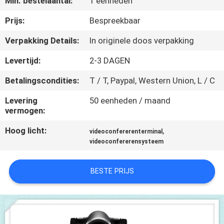
Min. bestelaantal:
1 eenheden
KWALITEITSCONTROLE
Prijs:
Bespreekbaar
NEEM
Verpakking Details:
In originele doos verpakking
CONTACT
Levertijd:
2-3 DAGEN
MET
Betalingscondities:
T / T, Paypal, Western Union, L / C
ONS
Levering
50 eenheden / maand
OP
vermogen:
Hoog licht:
,
videoconfererenterminal
NIEUWS
videoconfererensysteem
GEVALLEN
BESTE PRIJS
SITEMAP