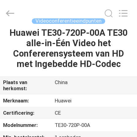
LonRise
Equipment
Co.
Ltd..
All
Videoconferentieeindpunten
Rights
Reserved.
Huawei TE30-720P-00A TE30
HUIS
alle-in-Één Video het
PRODUCTEN
Confererensysteem van HD
met Ingebedde HD-Codec
VIDEO'S
Plaats van
China
herkomst:
OVER
ONS
Merknaam:
Huawei
Certificering:
CE
FABRIEKSTOCHT
Modelnummer:
TE30-720P-00A