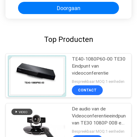
Doorgaan
Top Producten
TE40-1080P60-00 TE30
Eindpunt van
videoconferentie
Bespreekbaar MOQ:1 eenheden
CONTACT
De audio van de
Videoconferentieeindpunten
van TE30 1080P 00B en
videoconferentiesysteem
Bespreekbaar MOQ:1 eenheden