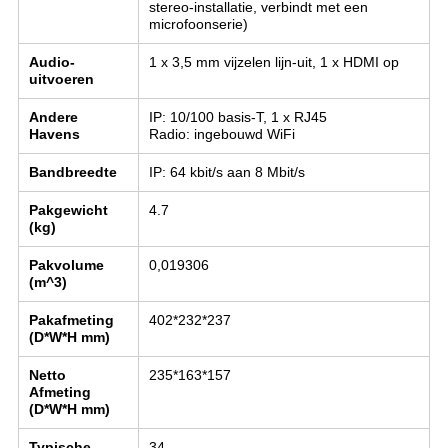
stereo-installatie, verbindt met een
microfoonserie)
Audio-
1 x 3,5 mm vijzelen lijn-uit, 1 x HDMI op
uitvoeren
Andere
IP: 10/100 basis-T, 1 x RJ45
Havens
Radio: ingebouwd WiFi
Bandbreedte
IP: 64 kbit/s aan 8 Mbit/s
Pakgewicht
4.7
(kg)
Pakvolume
0,019306
(m^3)
Pakafmeting
402*232*237
(D*W*H mm)
Netto
235*163*157
Afmeting
(D*W*H mm)
Typische
34