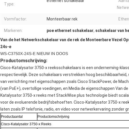
ethernet schakelaar
Aanta
Type:
Netwe
Vormfactor:
Monteerbaar rek
Ether
Markeren:
poe ethernet schakelaar
,
schakelaar van he
Van de het Netwerkschakelaar van de rek de Monteerbare Vezel Opt
24s-e
WS-C3750X-24S-E NIEUW IN DOOS
Productomschrijving:
Cisco-Katalysator 3750-x reeksschakelaars is een onderneming-klasse
respectievelijk. Deze schakelaars verstrekken hoog beschikbaarheid, s
van verrichting met eigenschappen zoals Cisco StackPower, de Macht 
(van PoE+), overtollige voedingen, en Media de eigenschappen Van d
Katalysator 3750-x reeks met StackWise plus technologie biedt scala
voor de evoluerende bedrijfsbehoeften. Cisco-Katalysator 3750-x reek
laten zoals IP telefonie, radio, en video voor netwerkervaring zonder g
Productaantal
Productomschrijving
Cisco-Katalysator 3750-x Reeks