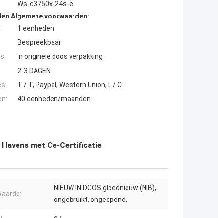
Ws-c3750x-24s-e
den Algemene voorwaarden:
:
1 eenheden
Bespreekbaar
s:
In originele doos verpakking
2-3 DAGEN
es:
T / T, Paypal, Western Union, L / C
en:
40 eenheden/maanden
Havens met Ce-Certificatie
NIEUW IN DOOS gloednieuw (NIB),
aarde:
ongebruikt, ongeopend,