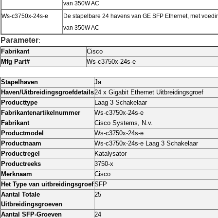
van 350W AC
Ws-c3750x-24s-e
De stapelbare 24 havens van GE SFP Ethernet, met voedi
van 350W AC
Parameter
:
Fabrikant
Cisco
Mfg Part#
Ws-c3750x-24s-e
Stapelhaven
Ja
Haven/Uitbreidingsgroefdetails
24 x Gigabit Ethernet Uitbreidingsgroef
Producttype
Laag 3 Schakelaar
Fabrikantenartikelnummer
Ws-c3750x-24s-e
Fabrikant
Cisco Systems, N.v.
Productmodel
Ws-c3750x-24s-e
Productnaam
Ws-c3750x-24s-e Laag 3 Schakelaar
Productregel
Katalysator
Productreeks
3750-x
Merknaam
Cisco
Het Type van uitbreidingsgroef
SFP
Aantal Totale
25
Uitbreidingsgroeven
Aantal SFP-Groeven
24