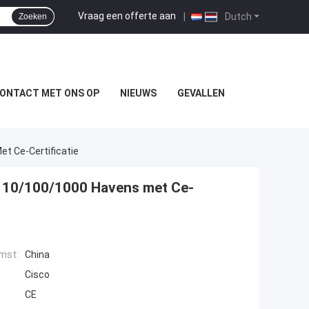
Vraag een offerte aan
|
Dutch
Zoeken
ONTACT MET ONS OP
NIEUWS
GEVALLEN
t Ce-Certificatie
 10/100/1000 Havens met Ce-
mst:
China
Cisco
CE