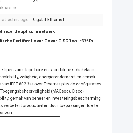
l
24
rkhavens:
nettechnologie:
Gigabit Ethernet
t vezel de optische netwerk
ische Certificatie van Ce van CISCO ws-c3750x-
 lijnen van stapelbare en standalone schakelaars,
calability, veiligheid, energierendement, en gemak
van IEEE 802.3at over Ethernet plus de configuraties
e Toegangsbeheerveiligheid (MACsec). Cisco-
bility, gemak van beheer en investeringsbescherming
s verbetert productiviteit door toepassingen toe te
renzen.