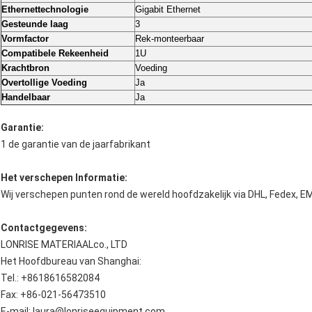
Ethernettechnologie
Gigabit Ethernet
Gesteunde laag
3
Vormfactor
Rek-monteerbaar
Compatibele Rekeenheid
1U
Krachtbron
Voeding
Overtollige Voeding
Ja
Handelbaar
Ja
Garantie:
1 de garantie van de jaarfabrikant
Het verschepen Informatie:
Wij verschepen punten rond de wereld hoofdzakelijk via DHL, Fedex, E
Contactgegevens:
LONRISE MATERIAALco., LTD
Het Hoofdbureau van Shanghai:
Tel.: +8618616582084
Fax: +86-021-56473510
E-mail: laura@lonriseequipment.com