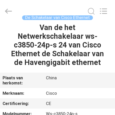
LonRise
Equipment
Co.
Ltd..
All
De Schakelaar van Cisco Ethernet
Rights
Reserved.
Van de het
HUIS
Netwerkschakelaar ws-
PRODUCTEN
c3850-24p-s 24 van Cisco
Ethernet de Schakelaar van
VIDEO'S
de Havengigabit ethernet
OVER
Plaats van
China
herkomst:
ONS
Merknaam:
Cisco
FABRIEKSTOCHT
Certificering:
CE
Modelnummer:
Ws-c3850-24p-s