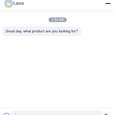
Laura
Cisco C9300X-12Y-E Catalyst 9300X 12-poort 25G/10G/1G
SFP28 Fiber Switch (Network Essentials)
7:34 AM
C9300-24P-A Cisco Catalyst 9300 24-poort PoE+ Network
Advantage Cisco 9300 switch
Good day, what product are you looking for?
populaire categorieën
Alle
Optische 
Sfp Optische 
Zendontvangermodule
Zendontvanger
PLC Industriële 
Cisco SFP-Modules
Controle
De Module Van 
De Schakelaar Van 
Huaweisfp
Cisco Ethernet
De Schakelaars Van 
Videoconferentieeindpunt
Het Huaweinetwerk