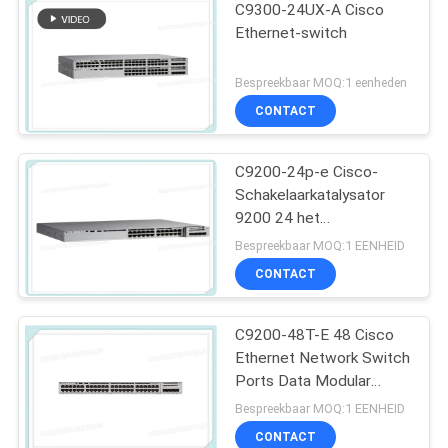
C9300-24UX-A Cisco
Ethernet-switch
Bespreekbaar MOQ:1 eenheden
CONTACT
C9200-24p-e Cisco-
Schakelaarkatalysator
9200 24 het
Netwerkhoofdzaak van
Bespreekbaar MOQ:1 EENHEID
de Havenpoe+
CONTACT
Schakelaar
C9200-48T-E 48 Cisco
Ethernet Network Switch
Ports Data Modular
Uplink Opties
Bespreekbaar MOQ:1 EENHEID
CONTACT