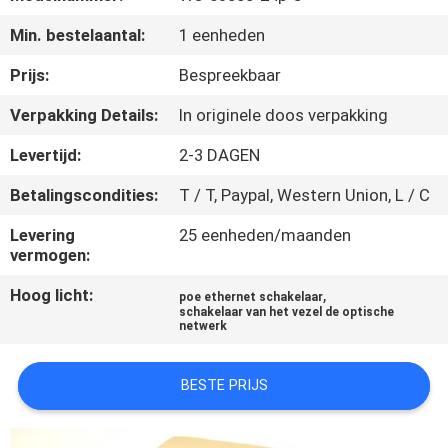
KWALITEITSCONTROLE
Min. bestelaantal:
1 eenheden
NEEM
Prijs:
Bespreekbaar
CONTACT
Verpakking Details:
In originele doos verpakking
MET
Levertijd:
2-3 DAGEN
ONS
Betalingscondities:
T / T, Paypal, Western Union, L / C
OP
Levering
25 eenheden/maanden
vermogen:
NIEUWS
Hoog licht:
,
poe ethernet schakelaar
schakelaar van het vezel de optische
netwerk
GEVALLEN
BESTE PRIJS
SITEMAP