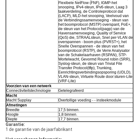
Flexibele NetFlow (FNF), IGMP-het
snooping, IPv4-steun, IPv6-steun, Laag 3
taakverdeling, de Controleprotocol dat
(LACP), MLD-het snooping, Veelvoud van
de Verbindingssamenvoeging - steun van
het boomprotocol (MSTP) overspant, PoE+,
de steun van het Protocol(pagp) van de
Havensamenvoeging, Quality of Service
(QoS) die, STRAALsteun, Snel per-VLAN de
overspannen - boom plus (PVRST+), het
Snelle Overspannen - de steun van het
boomprotocol (RSTP), de Verre Analysator
van de Schakelaarhaven (RSPAN), STP-
Wortelwacht, Gevormd Round robin (SRR),
Syslog-steun, de steun van Trivial File
Transfer Protocol(tftp), Trunking,
Eenrichtingsverbindingsopsporing (UDLD),
VLAN-steun, Virtuele Route door:sturen-Lite
(VRF-Lite)
Voorzien van een netwerk
Connectiviteitstechnologie
Getelegrafeerd
Macht
Macht Supplay
Overtollige voeding - - insteekmodule
Afmetingen
Breedte
17,5 binnen.
Hoogte
1,8 binnen.
Diepte
17,7 binnen.
Garantie:
1 de garantie van de jaarfabrikant