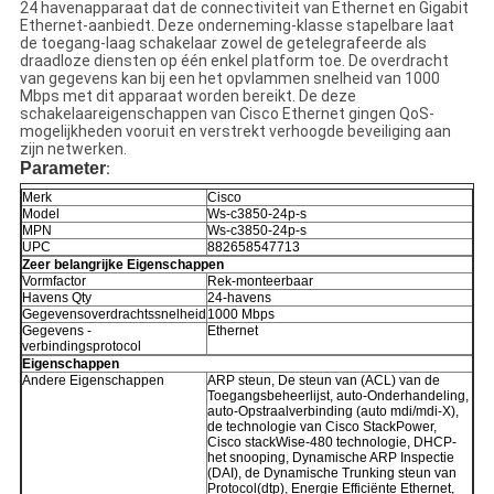
24 havenapparaat dat de connectiviteit van Ethernet en Gigabit
Ethernet-aanbiedt. Deze onderneming-klasse stapelbare laat
de toegang-laag schakelaar zowel de getelegrafeerde als
draadloze diensten op één enkel platform toe. De overdracht
van gegevens kan bij een het opvlammen snelheid van 1000
Mbps met dit apparaat worden bereikt. De deze
schakelaareigenschappen van Cisco Ethernet gingen QoS-
mogelijkheden vooruit en verstrekt verhoogde beveiliging aan
zijn netwerken.
Parameter
:
Merk
Cisco
Model
Ws-c3850-24p-s
MPN
Ws-c3850-24p-s
UPC
882658547713
Zeer belangrijke Eigenschappen
Vormfactor
Rek-monteerbaar
Havens Qty
24-havens
Gegevensoverdrachtssnelheid
1000 Mbps
Gegevens -
Ethernet
verbindingsprotocol
Eigenschappen
Andere Eigenschappen
ARP steun, De steun van (ACL) van de
Toegangsbeheerlijst, auto-Onderhandeling,
auto-Opstraalverbinding (auto mdi/mdi-X),
de technologie van Cisco StackPower,
Cisco stackWise-480 technologie, DHCP-
het snooping, Dynamische ARP Inspectie
(DAI), de Dynamische Trunking steun van
Protocol(dtp), Energie Efficiënte Ethernet,