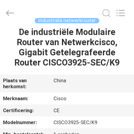
LonRise
Equipment
Co.
Ltd..
All
Industriële netwerkrouter
Rights
Reserved.
De industriële Modulaire
HUIS
Router van Netwerkcisco,
PRODUCTEN
Gigabit Getelegrafeerde
Router CISCO3925-SEC/K9
VIDEO'S
Plaats van
China
herkomst:
OVER
ONS
Merknaam:
Cisco
Certificering:
CE
FABRIEKSTOCHT
Modelnummer:
CISCO3925-SEC/K9