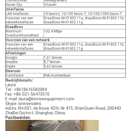
Connectiviteit
Getelegrafeerd
Haven Qty
3-haven
Interfaces
LAN Interfaces
10 basis-t, 10/100 basis-T, 10/100/1000 basis-T
Voorzien van een
Draadloos-Wi-FI 802.11a, draadloos-Wi-FI 802.11b,
netwerkinterfaces
draadloos-Wi-FI 802.11g
Draadloos
Maximum
102.4 Mbps
Overdrachtssnelheid
Voorzien van een netwerk
Voorzien van een
Draadloos-Wi-FI 802.11a, draadloos-Wi-FI 802.11b,
netwerkinterfaces
draadloos-Wi-FI 802.11g
Afmetingen
Hoogte
1,61 binnen.
Breedte
8,7 binnen.
Diepte
5,62 binnen.
Diversen
Vormfactor
Rek-monteerbaar
Bedrijfdetails:
Laura
Tel.: +8618616582084
Fax: +86-021-56473510
E-mail: laura@lonriseequipment.com
Skype: lonrisesales
Adres: Rm501, de Bouw 42th, Nr 415, ShanQuan-Road, 200443
ZhaBei District, Shanghai, China.
Puntbeelden: