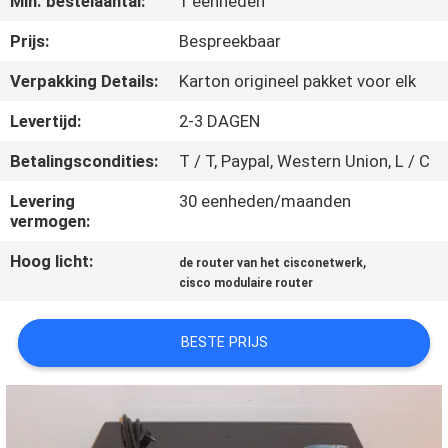
Min. bestelaantal:
1 eenheden
KWALITEITSCONTROLE
Prijs:
Bespreekbaar
NEEM
Verpakking Details:
Karton origineel pakket voor elk
CONTACT
Levertijd:
2-3 DAGEN
MET
Betalingscondities:
T / T, Paypal, Western Union, L / C
ONS
Levering
30 eenheden/maanden
OP
vermogen:
Hoog licht:
,
de router van het cisconetwerk
NIEUWS
cisco modulaire router
GEVALLEN
BESTE PRIJS
SITEMAP