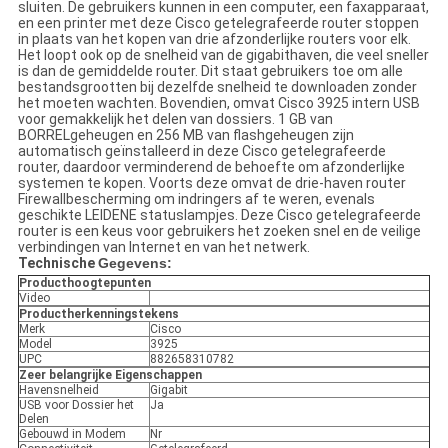
sluiten. De gebruikers kunnen in een computer, een faxapparaat,
en een printer met deze Cisco getelegrafeerde router stoppen
in plaats van het kopen van drie afzonderlijke routers voor elk.
Het loopt ook op de snelheid van de gigabithaven, die veel sneller
is dan de gemiddelde router. Dit staat gebruikers toe om alle
bestandsgrootten bij dezelfde snelheid te downloaden zonder
het moeten wachten. Bovendien, omvat Cisco 3925 intern USB
voor gemakkelijk het delen van dossiers. 1 GB van
BORRELgeheugen en 256 MB van flashgeheugen zijn
automatisch geïnstalleerd in deze Cisco getelegrafeerde
router, daardoor verminderend de behoefte om afzonderlijke
systemen te kopen. Voorts deze omvat de drie-haven router
Firewallbescherming om indringers af te weren, evenals
geschikte LEIDENE statuslampjes. Deze Cisco getelegrafeerde
router is een keus voor gebruikers het zoeken snel en de veilige
verbindingen van Internet en van het netwerk.
Technische
Gegevens:
Producthoogtepunten
Video
Productherkenningstekens
Merk
Cisco
Model
3925
UPC
882658310782
Zeer belangrijke Eigenschappen
Havensnelheid
Gigabit
USB voor Dossier het
Ja
Delen
Gebouwd in Modem
Nr