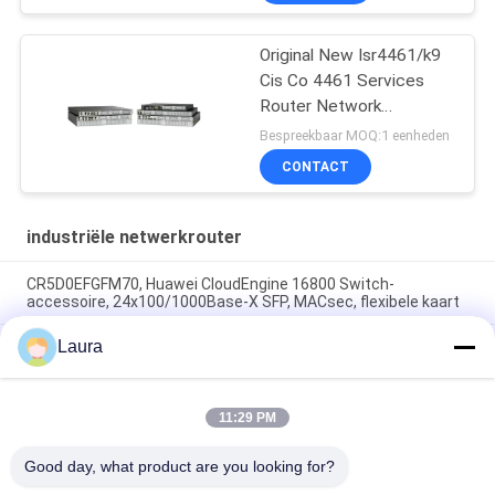
Original New Isr4461/k9
Cis Co 4461 Services
Router Network
PouterISR4461/K9
Bespreekbaar MOQ:1 eenheden
CONTACT
industriële netwerkrouter
CR5D0EFGFM70, Huawei CloudEngine 16800 Switch-
accessoire, 24x100/1000Base-X SFP, MACsec, flexibele kaart
Laura
CR5D0SRUAI70, Huawei NetEngine 8000
Hoofdbesturingskaart, 32G geheugen/SRUA-1 TA-
F/Hoofdbehandelingskaart A18A
11:29 PM
CR5DSFUIT07F, Huawei CR5DSFUIT-series switch,
schakelcapaciteit 1 Tb/s
Good day, what product are you looking for?