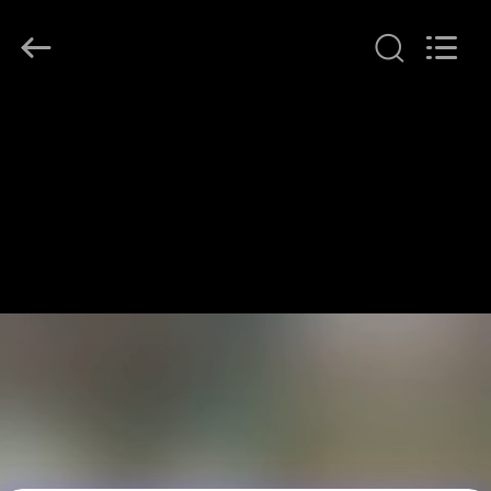
LonRise
Equipment
Co.
Ltd..
All
Rights
Reserved.
HUIS
PRODUCTEN
VIDEO'S
OVER
ONS
FABRIEKSTOCHT