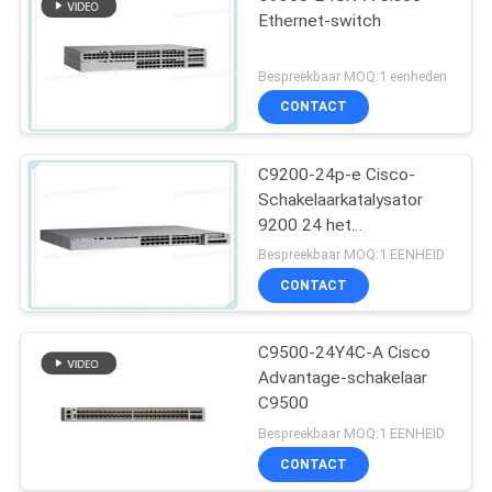
Ethernet-switch
Bespreekbaar MOQ:1 eenheden
CONTACT
C9200-24p-e Cisco-
Schakelaarkatalysator
9200 24 het
Netwerkhoofdzaak van
Bespreekbaar MOQ:1 EENHEID
de Havenpoe+
CONTACT
Schakelaar
C9500-24Y4C-A Cisco
Advantage-schakelaar
C9500
Bespreekbaar MOQ:1 EENHEID
CONTACT