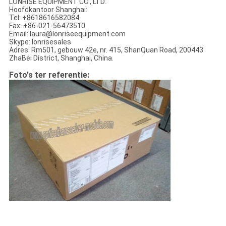
LONRISE EQUIPMENT CO., LTD.
Hoofdkantoor Shanghai:
Tel: +8618616582084
Fax: +86-021-56473510
Email: laura@lonriseequipment.com
Skype: lonrisesales
Adres: Rm501, gebouw 42e, nr. 415, ShanQuan Road, 200443
ZhaBei District, Shanghai, China.
Foto's ter referentie: