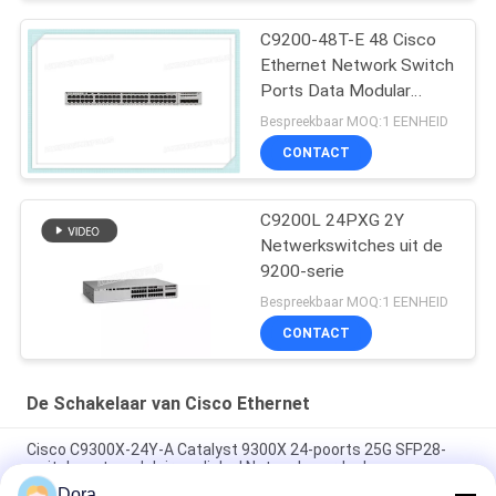
C9200-48T-E 48 Cisco
Ethernet Network Switch
Ports Data Modular
Uplink Opties
Bespreekbaar MOQ:1 EENHEID
CONTACT
C9200L 24PXG 2Y
Netwerkswitches uit de
9200-serie
Bespreekbaar MOQ:1 EENHEID
CONTACT
De Schakelaar van Cisco Ethernet
Cisco C9300X-24Y-A Catalyst 9300X 24-poorts 25G SFP28-
switch met modulaire uplinks | Netwerkvoordeel
Dora