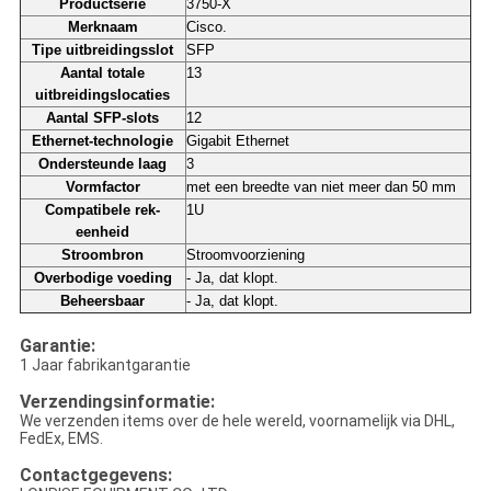
Productserie
3750-X
Merknaam
Cisco.
Tipe uitbreidingsslot
SFP
Aantal totale
13
uitbreidingslocaties
Aantal SFP-slots
12
Ethernet-technologie
Gigabit Ethernet
Ondersteunde laag
3
Vormfactor
met een breedte van niet meer dan 50 mm
Compatibele rek-
1U
eenheid
Stroombron
Stroomvoorziening
Overbodige voeding
- Ja, dat klopt.
Beheersbaar
- Ja, dat klopt.
Garantie:
1 Jaar fabrikantgarantie
Verzendingsinformatie:
We verzenden items over de hele wereld, voornamelijk via DHL,
FedEx, EMS.
Contactgegevens: