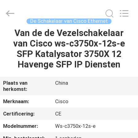
LonRise
Equipment
Co.
Ltd..
All
De Schakelaar van Cisco Ethernet
Rights
Reserved.
Van de de Vezelschakelaar
HUIS
van Cisco ws-c3750x-12s-e
PRODUCTEN
SFP Katalysator 3750X 12
Havenge SFP IP Diensten
VIDEO'S
Plaats van
China
herkomst:
OVER
ONS
Merknaam:
Cisco
Certificering:
CE
FABRIEKSTOCHT
Modelnummer:
Ws-c3750x-12s-e