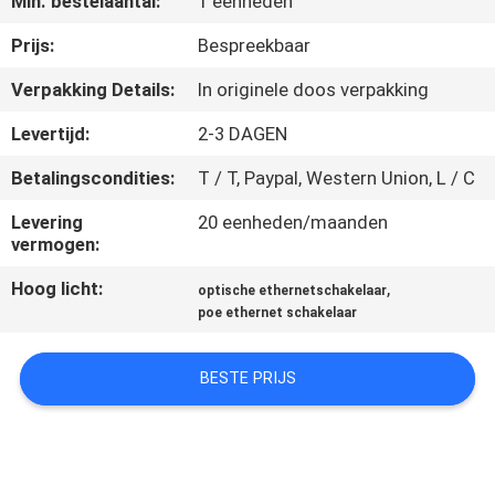
Min. bestelaantal:
1 eenheden
KWALITEITSCONTROLE
Prijs:
Bespreekbaar
NEEM
Verpakking Details:
In originele doos verpakking
CONTACT
Levertijd:
2-3 DAGEN
MET
Betalingscondities:
T / T, Paypal, Western Union, L / C
ONS
Levering
20 eenheden/maanden
OP
vermogen:
Hoog licht:
,
optische ethernetschakelaar
NIEUWS
poe ethernet schakelaar
GEVALLEN
BESTE PRIJS
SITEMAP