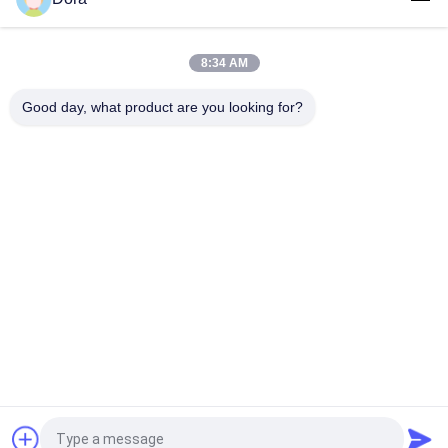
Cisco C9300X-12Y-A-schakelaar | Catalyst 9300X 12-poorts
25G SFP28 netwerkvoordeelswitch
8:34 AM
Cisco C9300-48S-A Katalysator 9300 SFP-switch met 48
poorten Netwerkvoordeel
Good day, what product are you looking for?
populaire categorieën
Alle
Optische 
Sfp Optische 
Zendontvangermodule
Zendontvanger
PLC Industriële 
Cisco SFP-Modules
Controle
De Module Van 
De Schakelaar Van 
Huaweisfp
Cisco Ethernet
De Schakelaars Van 
Videoconferentieeindpunt
Het Huaweinetwerk
Vraag een offerte aan