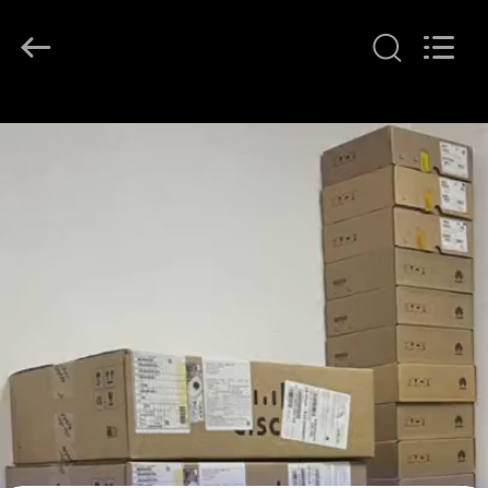
LonRise
Equipment
Co.
Ltd..
All
Rights
Reserved.
HUIS
PRODUCTEN
VIDEO'S
OVER
ONS
FABRIEKSTOCHT