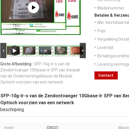
Modelnummer:
Betalen & Verzen
Min. bestelaantal
Prijs:
Verpakking Detail
Levertijd:
Betalingsconditi
Grote Afbeelding :
SFP-10g-lr-s van de
Levering vermog
Zendontvanger 10Gbase-lr SFP van Xenpak
Contact
van de Ondernemingsklasse de Module
Optisch voorzien van een netwerk
SFP-10g-lr-s van de Zendontvanger 10Gbase-lr SFP van X
Optisch voorzien van een netwerk
beschrijving
merk:
CISCO
Mater