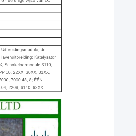
 - de enige wijze van LC
e Uitbreidingsmodule, de
avenuitbreiding; Katalysator
X, Schakelaarmodule 3110;
 10, 22XX, 30XX, 31XX,
7000, 7000 48, 8; ÉÉN
04, 2208, 6140, 62XX