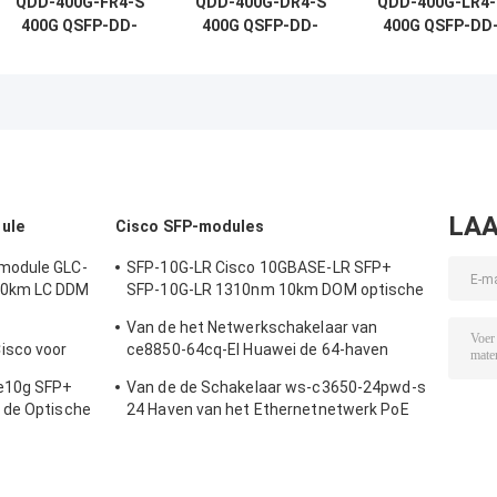
QDD-400G-FR4-S
QDD-400G-DR4-S
QDD-400G-LR4-
400G QSFP-DD-
400G QSFP-DD-
400G QSFP-DD
transceiver,
transceiver,
transceiver,
400G-FR4, 2 km
400G-DR4, 500m
400G-LR4, 10k
duplex SMF
Duplex SMF
Duplex SMF
LAA
ule
Cisco SFP-modules
module GLC-
SFP-10G-LR Cisco 10GBASE-LR SFP+
20km LC DDM
SFP-10G-LR 1310nm 10km DOM optische
transceiver module
Van de het Netwerkschakelaar van
isco voor
ce8850-64cq-EI Huawei de 64-haven
nderneming
100GE QSFP28,2x10G SFP+, zonder
le10g SFP+
Van de de Schakelaar ws-c3650-24pwd-s
Ventilator
 de Optische
24 Haven van het Ethernetnetwerk PoE
 Ijzer
2x10G Opstraalverbindingsw/5 AP
vergunningen