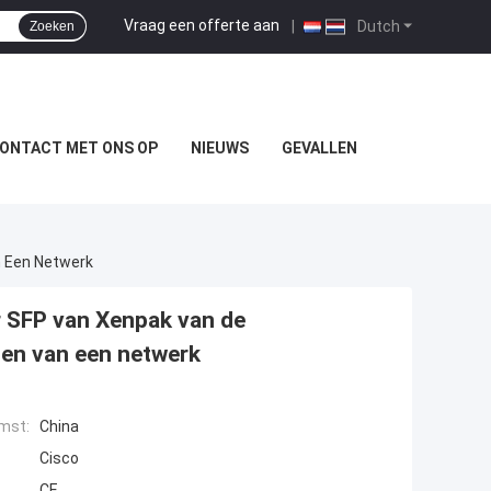
Vraag een offerte aan
|
Dutch
Zoeken
ONTACT MET ONS OP
NIEUWS
GEVALLEN
n Een Netwerk
r SFP van Xenpak van de
en van een netwerk
mst:
China
Cisco
CE