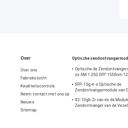
Over
Optische zendontvangermod
Optische de Zendontvanger
Over ons
zx-SM 1.25G SFP 1550nm 1
Fabriekstocht
van Cisco
SFP-10g-lr-s Optische de
Kwaliteitscontrole
Zendontvangermodule van C
Neem contact met ons op
van de Gegevenscentrum/O
X2-10gb-Zr van de de Modu
Bedradingskast
Nieuws
Zendontvanger van de Vezel
Sitemap
Interface Certificatie van het
Materiële Ce