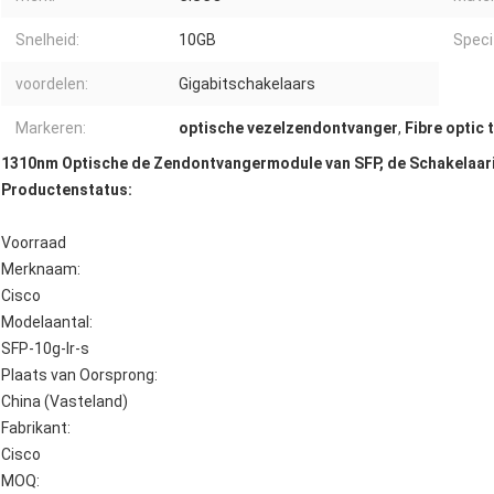
Snelheid:
10GB
Specif
voordelen:
Gigabitschakelaars
Markeren:
optische vezelzendontvanger
,
Fibre optic 
1310nm Optische de Zendontvangermodule van SFP, de Schakelaari
Productenstatus:
Voorraad
Merknaam:
Cisco
Modelaantal:
SFP-10g-lr-s
Plaats van Oorsprong:
China (Vasteland)
Fabrikant:
Cisco
MOQ: