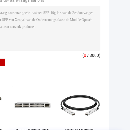
ur uw aanvraag naar ons
(
0
/ 3000)