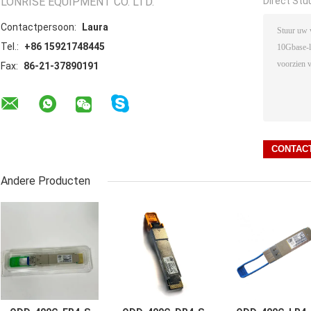
LONRISE EQUIPMENT CO. LTD.
Direct Stu
Contactpersoon:
Laura
Tel.:
+86 15921748445
Fax:
86-21-37890191
Andere Producten