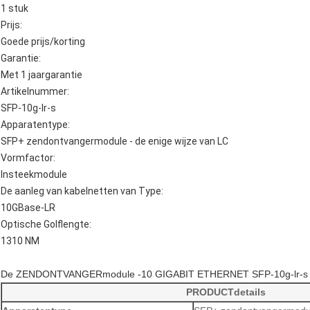
1 stuk
Prijs:
Goede prijs/korting
Garantie:
Met 1 jaargarantie
Artikelnummer:
SFP-10g-lr-s
Apparatentype:
SFP+ zendontvangermodule - de enige wijze van LC
Vormfactor:
Insteekmodule
De aanleg van kabelnetten van Type:
10GBase-LR
Optische Golflengte:
1310 NM
De ZENDONTVANGERmodule -10 GIGABIT ETHERNET SFP-10g-lr-s 
PRODUCTdetails