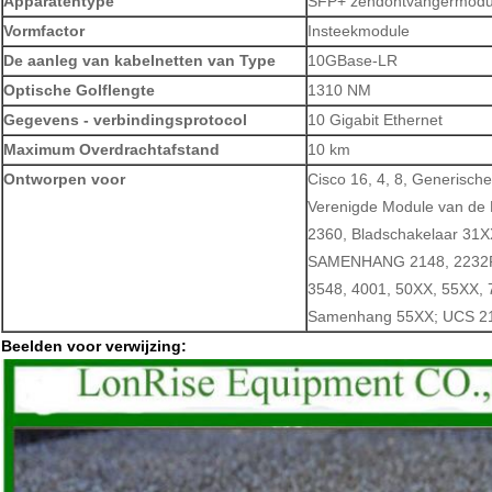
Apparatentype
SFP+ zendontvangermodule
Vormfactor
Insteekmodule
De aanleg van kabelnetten van Type
10GBase-LR
Optische Golflengte
1310 NM
Gegevens - verbindingsprotocol
10 Gigabit Ethernet
Maximum Overdrachtafstand
10 km
Ontworpen voor
Cisco 16, 4, 8, Generisch
Verenigde Module van de H
2360, Bladschakelaar 31X
SAMENHANG 2148, 2232PP
3548, 4001, 50XX, 55XX, 
Samenhang 55XX; UCS 21
Beelden voor verwijzing: