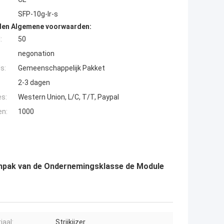
SFP-10g-lr-s
den Algemene voorwaarden:
:
50
negonation
s:
Gemeenschappelijk Pakket
2-3 dagen
es:
Western Union, L/C, T/T, Paypal
en:
1000
enpak van de Ondernemingsklasse de Module
iaal:
Strijkijzer