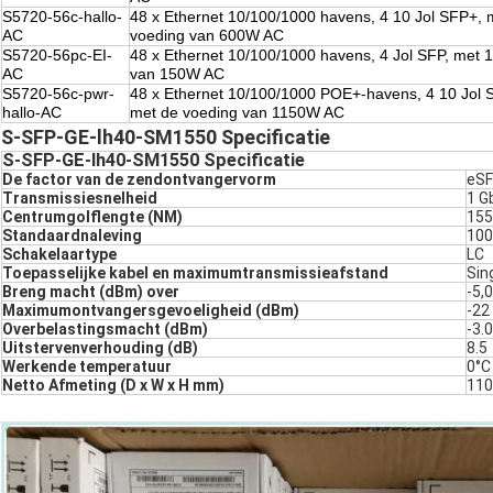
S5720-56c-hallo-
48 x Ethernet 10/100/1000 havens, 4 10 Jol SFP+, 
AC
voeding van 600W AC
S5720-56pc-EI-
48 x Ethernet 10/100/1000 havens, 4 Jol SFP, met 1
AC
van 150W AC
S5720-56c-pwr-
48 x Ethernet 10/100/1000 POE+-havens, 4 10 Jol S
hallo-AC
met de voeding van 1150W AC
S-SFP-GE-lh40-SM1550 Specificatie
S-SFP-GE-lh40-SM1550 Specificatie
De factor van de zendontvangervorm
eS
Transmissiesnelheid
1 G
Centrumgolflengte (NM)
155
Standaardnaleving
100
Schakelaartype
LC
Toepasselijke kabel en maximumtransmissieafstand
Sin
Breng macht (dBm) over
-5,0
Maximumontvangersgevoeligheid (dBm)
-22
Overbelastingsmacht (dBm)
-3.0
Uitstervenverhouding (dB)
8.5
Werkende temperatuur
0°C
Netto Afmeting (D x W x H mm)
110