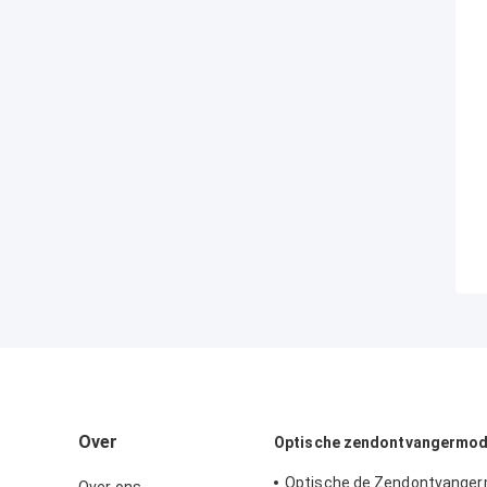
Over
Optische zendontvangermod
Optische de Zendontvanger
Over ons