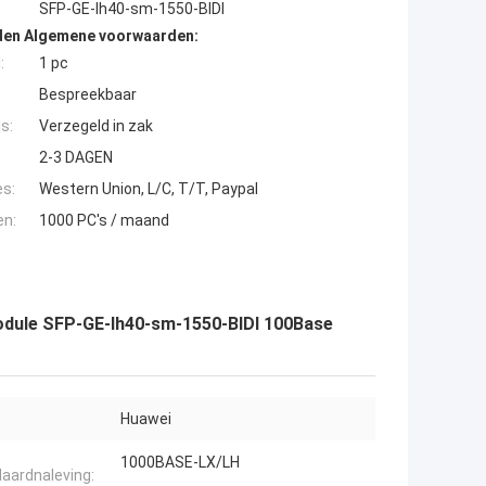
SFP-GE-lh40-sm-1550-BIDI
den Algemene voorwaarden:
:
1 pc
Bespreekbaar
s:
Verzegeld in zak
2-3 DAGEN
es:
Western Union, L/C, T/T, Paypal
en:
1000 PC's / maand
dule SFP-GE-lh40-sm-1550-BIDI 100Base
Huawei
1000BASE-LX/LH
aardnaleving: