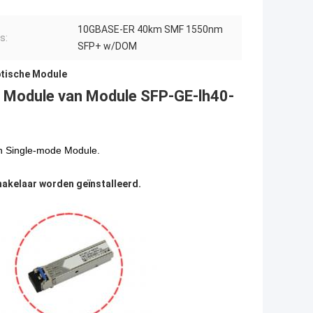
10GBASE-ER 40km SMF 1550nm
s:
SFP+ w/DOM
tische Module
Module van Module SFP-GE-lh40-
n Single-mode Module.
hakelaar worden geïnstalleerd.