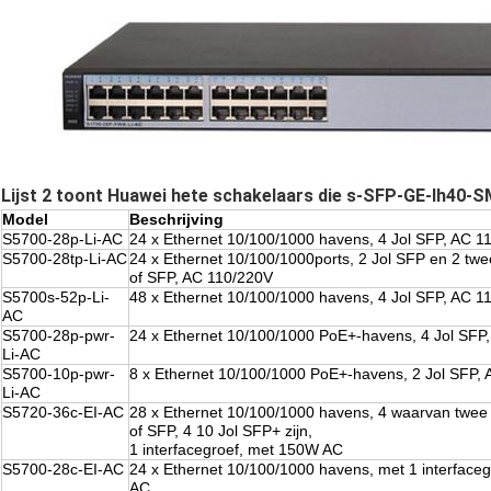
Lijst 2 toont Huawei hete schakelaars die s-SFP-GE-lh40-
Model
Beschrijving
S5700-28p-Li-AC
24 x Ethernet 10/100/1000 havens, 4 Jol SFP, AC 1
S5700-28tp-Li-AC
24 x Ethernet 10/100/1000ports, 2 Jol SFP en 2 tw
of SFP, AC 110/220V
S5700s-52p-Li-
48 x Ethernet 10/100/1000 havens, 4 Jol SFP, AC 1
AC
S5700-28p-pwr-
24 x Ethernet 10/100/1000 PoE+-havens, 4 Jol SFP
Li-AC
S5700-10p-pwr-
8 x Ethernet 10/100/1000 PoE+-havens, 2 Jol SFP,
Li-AC
S5720-36c-EI-AC
28 x Ethernet 10/100/1000 havens, 4 waarvan twee
of SFP, 4 10 Jol SFP+ zijn,
1 interfacegroef, met 150W AC
S5700-28c-EI-AC
24 x Ethernet 10/100/1000 havens, met 1 interface
AC