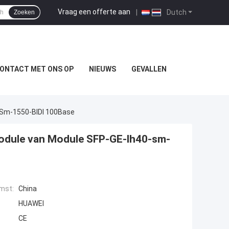
Vraag een offerte aan
|
Dutch
Zoeken
ONTACT MET ONS OP
NIEUWS
GEVALLEN
Sm-1550-BIDI 100Base
dule van Module SFP-GE-lh40-sm-
mst:
China
HUAWEI
CE