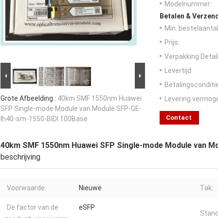
Modelnummer:
Betalen & Verzen
Min. bestelaantal
Prijs:
Verpakking Detail
Levertijd:
Betalingsconditi
Grote Afbeelding :
40km SMF 1550nm Huawei
Levering vermog
SFP Single-mode Module van Module SFP-GE-
Contact
lh40-sm-1550-BIDI 100Base
40km SMF 1550nm Huawei SFP Single-mode Module van Mo
beschrijving
Voorwaarde:
Nieuwe
Tak:
De factor van de
eSFP
Stand