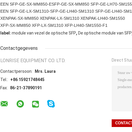
EEN SFP-GE-SX-MM850-ESFP-GE-SX-MM850 SFP-GE-LH70-SM155
EEN SFP-GE-LX-SM1310-SFP-GE-LH40-SM1310 SFP-GE-LH40-SM1
XENPAK-SX-MM850 XENPAK-LX-SM1310 XENPAK-LH40-SM1550
XFP-SX-MM850 XFP-LX-SM1310 XFP-LH40-SM1550-F1
,
label:
module van vezel de optische SFP
De optische module van SFP
Contactgegevens
LONRISE EQUIPMENT CO. LTD.
Direct Stu
Contactpersoon:
Mrs. Laura
Tel.:
+86 15921748445
Fax:
86-21-37890191