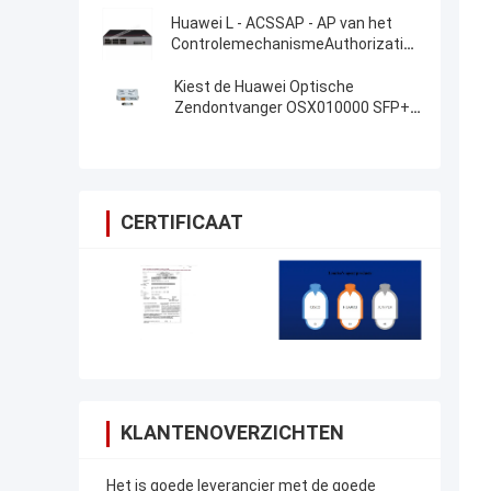
Huawei L - ACSSAP - AP van het
ControlemechanismeAuthorization
van 128AP AC6508
Middelvergunning
Kiest de Huawei Optische
Zendontvanger OSX010000 SFP+
10G Wijzemodule 1310nm 10km LC
uit
CERTIFICAAT
KLANTENOVERZICHTEN
Het is goede leverancier met de goede