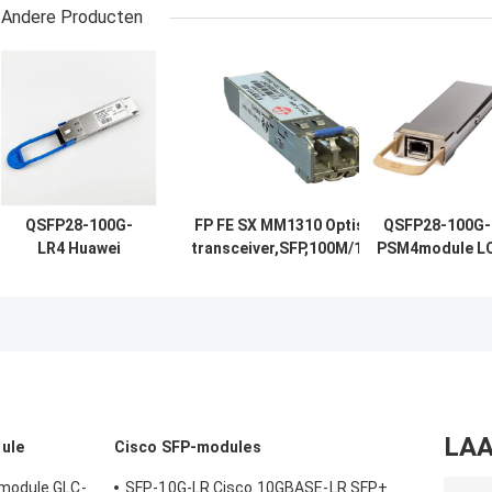
Andere Producten
QSFP28-100G-
FP FE SX MM1310 Optische
QSFP28-100G-
LR4 Huawei
transceiver,SFP,100M/155M
PSM4module L
optische
Multi-mode module
Interface Huawe
transceivers
High Speed
100GBase LR4
Transceiver Sp
optische
Optical
transceiver
Transceiver
QSFP28100G
Module
Single Mode
module
LAA
ule
Cisco SFP-modules
module GLC-
SFP-10G-LR Cisco 10GBASE-LR SFP+