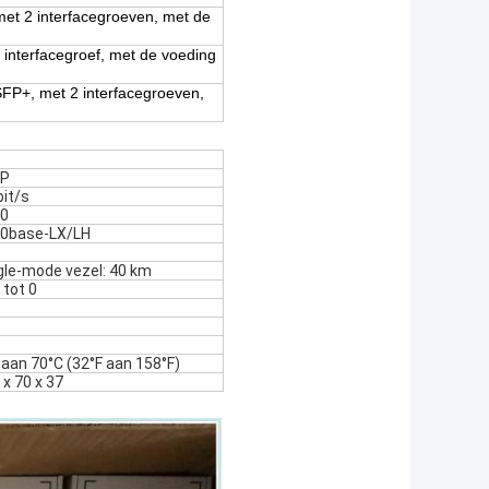
met 2 interfacegroeven, met de
 interfacegroef, met de voeding
FP+, met 2 interfacegroeven,
FP
bit/s
0
0base-LX/LH
gle-mode vezel: 40 km
 tot 0
 aan 70°C (32°F aan 158°F)
 x 70 x 37