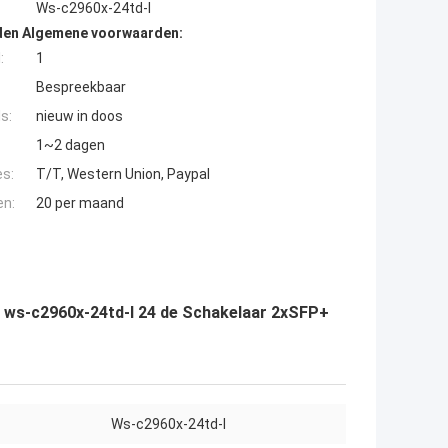
Ws-c2960x-24td-l
den Algemene voorwaarden:
:
1
Bespreekbaar
s:
nieuw in doos
1~2 dagen
es:
T/T, Western Union, Paypal
en:
20 per maand
r ws-c2960x-24td-l 24 de Schakelaar 2xSFP+
Ws-c2960x-24td-l