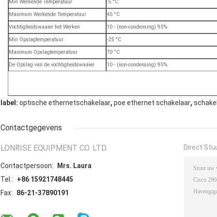
Min Werkende Temperatuur
-5 °C
Maximum Werkende Temperatuur
45 °C
Vochtigheidswaaier het Werken
10 - (non-condensing) 95%
Min Opslagtemperatuur
-25 °C
Maximum Opslagtemperatuur
70 °C
De Opslag van de vochtigheidswaaier
10 - (non-condensing) 95%
,
,
label:
optische ethernetschakelaar
poe ethernet schakelaar
schakel
Contactgegevens
LONRISE EQUIPMENT CO. LTD.
Direct Stu
Contactpersoon:
Mrs. Laura
Tel.:
+86 15921748445
Fax:
86-21-37890191