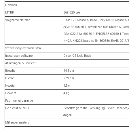
Diversen
MTBF
569.520 uren
Volgzame Normen
CISPR 22 Klasse A, BSMI CNS 13438 Klasse A, 
AS/NZS 60950-1, be*vriezen-003 Klasse A, RoH
CSA C22.2 Nr 60950-1, ENGELSE 60950-1 Tweede
KN24, KN22-Klasse A, EN 300386, RoHS 2011/
Software/Systeemvereisten
Inbegrepen software
Cisco-IOS LAN Basis
Afmetingen & Gewicht
Breedte
44,5 cm
Diepte
27,9 cm
Hoogte
4,5 cm
Gewicht
4 kg
Fabrikantengarantie
De dienst & Steun
Beperkte garantie - vervanging - leven - reactie
dagen
Milieuparameters