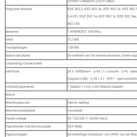
DiffServ-Codepoint (DSCP) steun
Volgzame Normen
IEEE 802,3, IEEE 802.3u, IEEE 802.3z, IEEE 802.
(LACP), IEEE 802.1w, IEEE 802.1x, IEEE 802.3ae,
802.1AX
Bewerker
1 APM86392: 600 Mhz
RAM
512 MB
Flashgeheugen
128 MB
Statusindicatoren
De snelheid van de haventransmissie, haven duple
Uitbreiding/Connectiviteit
Interfaces
24 x 1000Base-t - rj-45 ¦ 1 x console - rj-45 - be
(Gigabit-LAN) - rj-45 ¦ 2 x - SFP+ - opstraalverb
Uitbreidingsgroeven
1 (totale)/1 (vrij) x die Module stapelen
Macht
Machtsapparaat
Interne voeding
Machtsovertolligheid
Facultatief
Vereist voltage
AC 120/230 V (50/60 Herz)
Operationele machtsconsumptie
24,9 Watts
Eigenschappen
De overtollige schakelaar van (RPS) van het Ma