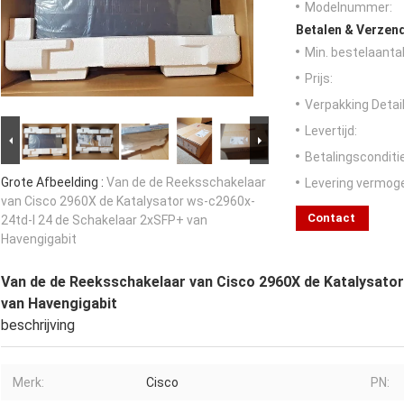
Modelnummer:
Betalen & Verzen
Min. bestelaantal
Prijs:
Verpakking Detail
Levertijd:
Betalingsconditi
Grote Afbeelding :
Van de de Reeksschakelaar
Levering vermog
van Cisco 2960X de Katalysator ws-c2960x-
Contact
24td-l 24 de Schakelaar 2xSFP+ van
Havengigabit
Van de de Reeksschakelaar van Cisco 2960X de Katalysato
van Havengigabit
beschrijving
Merk:
Cisco
PN: