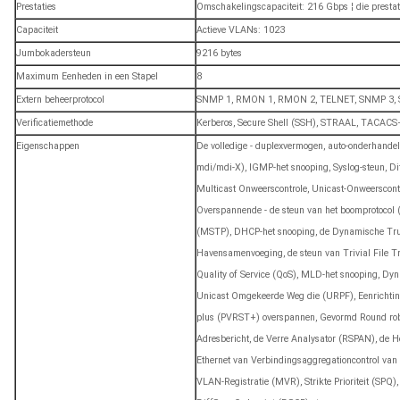
Prestaties
Omschakelingscapaciteit: 216 Gbps ¦ die prestat
Capaciteit
Actieve VLANs: 1023
Jumbokadersteun
9216 bytes
Maximum Eenheden in een Stapel
8
Extern beheerprotocol
SNMP 1, RMON 1, RMON 2, TELNET, SNMP 3, S
Verificatiemethode
Kerberos, Secure Shell (SSH), STRAAL, TACACS
Eigenschappen
De volledige - duplexvermogen, auto-onderhande
mdi/mdi-X), IGMP-het snooping, Syslog-steun, Dif
Multicast Onweerscontrole, Unicast-Onweerscontr
Overspannende - de steun van het boomprotocol 
(MSTP), DHCP-het snooping, de Dynamische Trunk
Havensamenvoeging, de steun van Trivial File Tra
Quality of Service (QoS), MLD-het snooping, Dyn
Unicast Omgekeerde Weg die (URPF), Eenrichtin
plus (PVRST+) overspannen, Gevormd Round robi
Adresbericht, de Verre Analysator (RSPAN), de He
Ethernet van Verbindingsaggregationcontrol van
VLAN-Registratie (MVR), Strikte Prioriteit (SPQ),