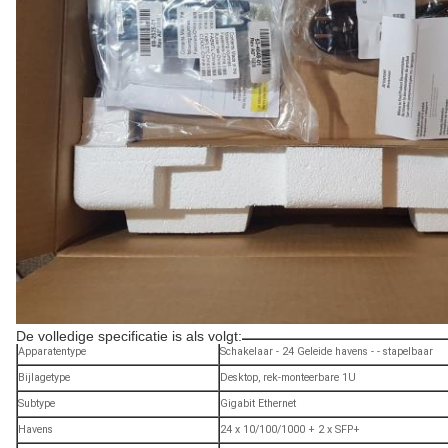
De volledige specificatie is als volgt:
Apparatentype
Schakelaar - 24 Geleide havens - - stapelbaar
Bijlagetype
Desktop, rek-monteerbare 1U
Subtype
Gigabit Ethernet
Havens
24 x 10/100/1000 + 2 x SFP+