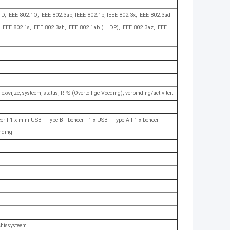
1D, IEEE 802.1Q, IEEE 802.3ab, IEEE 802.1p, IEEE 802.3x, IEEE 802.3ad
 IEEE 802.1s, IEEE 802.3ah, IEEE 802.1ab (LLDP), IEEE 802.3az, IEEE
xwijze, systeem, status, RPS (Overtollige Voeding), verbinding/activiteit
heer ¦ 1 x mini-USB - Type B - beheer ¦ 1 x USB - Type A ¦ 1 x beheer
inding
chtssysteem