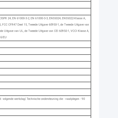
CISPR 24, EN 61000-3-2, EN 61000-3-3, EN55024, EN55022-Klasse A,
S, FCC CFR47 Deel 15, Tweede Uitgave 60950-1, de Tweede Uitgave van
 Uitgave van UL, de Tweede Uitgave van CEI 60950-1, VCCI Klasse A,
65/EU
tijd: volgende werkdag¦ Technische ondersteuning die - raadplegen - 90