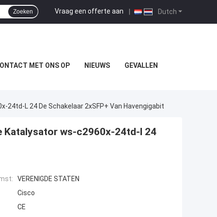
Vraag een offerte aan
|
Dutch
Zoeken
ONTACT MET ONS OP
NIEUWS
GEVALLEN
x-24td-L 24 De Schakelaar 2xSFP+ Van Havengigabit
 Katalysator ws-c2960x-24td-l 24
mst:
VERENIGDE STATEN
Cisco
CE