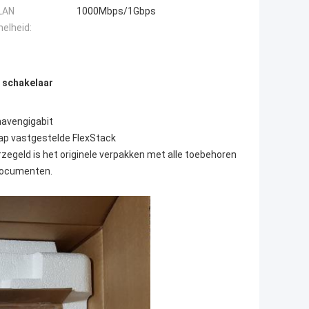
LAN
1000Mbps/1Gbps
elheid:
 schakelaar
havengigabit
ap vastgestelde FlexStack
erzegeld is het originele verpakken met alle toebehoren
 documenten.