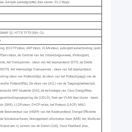
ies (64-byte pakketgrootte) door:sturen: 95.2 Mpps
NMP 2C, HTTP, TFTP, SSH, CLI
+
ling, BOOTP-steun, ARP steun, VLAN-steun, auto-opstraalverbinding (auto
fServ-steun, de Controle van het Uitzendingsonweer, IPv6support,
ole, het Overspannen - steun van het boomprotocol (STP), de Snelle
(RSTP), het Veelvoudige Overspannen - steun van het boomprotocol
ing steun van Protocol(dtp), de steun van het Protocol(pagp) van de
nsfer Protocol(tftp), De steun van (ACL) van de Toegangsbeheerlijst,
amische ARP Inspectie (DAI), de technologie van Cisco EnergyWise,
gsverbindingsopsporing die (UDLD), Snel per-VLAN door:sturen - boom
n (SRR), LLDP-steun, DHCP-relais, het Protocol (LACP), MAC-
te Reservesteun van (HSRP) van het Routerprotocol, Energie Efficiënte
 de Schakelaarhaven, Management information base (MIB) die, Multicast
 Klasse een rij vormen van de Dienst (CoS), Cisco FlexStack plus,