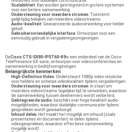
resoluties voor duidelijke communicatie.
Scalabiliteit
: Kan worden geïntegreerd in grotere systemen
voor een betere samenwerking.
Ondersteuning voor meerdere stromen
: Toestemt
gelijktijdig bekijken van meerdere videostreams.
Audio-kwaliteit
: Geavanceerde audioverwerking voor helder
geluid.
Gebruikersvriendelijke interface
: Ontworpen voor een
eenvoudig gebruik in vergaderingsomgevingen.
De
Cisco CTS-SX80-IPST60-K9
is een onderdeel van de Cisco
TelePresence SX-serie, ontworpen voor videoconferenties en
samenwerking in bedrijfsomgevingen.
Belangrijkste kenmerken
High-Definition Video
: Ondersteunt 1080p video resolutie
voor heldere en scherpe videokwaliteit tijdens vergaderingen.
Ondersteuning voor meerdere stromen
: In staat om
meerdere videostreams tegelijkertijd te verwerken, waardoor
de samenwerking tussen deelnemers wordt verbeterd.
Geïntegreerde audio
: beschikt over hoge kwaliteit audio-
mogelijkheden, waardoor duidelijke communicatie tijdens
gesprekken wordt gewaarborgd.
Inhoud delen
: Het maakt het mogelijk om inhoud (zoals
presentaties en documenten) te delen tijdens
videogesprekken, waardoor effectieve samenwerking
mogelijk wordt.