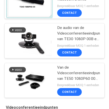
Bespreekbaar MOQ:1 eenheden
CONTACT
De audio van de
Videoconferentieeindpunten
van TE30 1080P 00B en
videoconferentiesysteem
Bespreekbaar MOQ:1 eenheden
CONTACT
Van de
Videoconferentieeindpunten
van TE50 1080P60 00
de
Bespreekbaar MOQ:1 eenheden
videoconferentiesysteem
CONTACT
logitech
Videoconferentieeindpunten