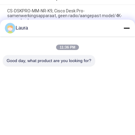
CS-DSKPRO-MM-NR-K9, Cisco Desk Pro-
samenwerkingsapparaat, geen radio/aangepast model/4K-
aanraakscherm
Laura
Poly Studio X52 videobar en TC10
aanraakbedieningspaneelbundel, 7200-88085-001
11:36 PM
Poly G7500 met Studio E70 en TC10-controllerkit
92L53AA#ABA
Good day, what product are you looking for?
populaire categorieën
Alle
Optische 
Sfp Optische 
Zendontvangermodule
Zendontvanger
PLC Industriële 
Cisco SFP-Modules
Controle
De Module Van 
De Schakelaar Van 
Huaweisfp
Cisco Ethernet