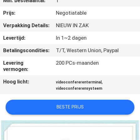
Min. bestelaantal:
1
KWALITEITSCONTROLE
Prijs:
Negotiatable
NEEM
Verpakking Details:
NIEUW IN ZAK
CONTACT
Levertijd:
In 1~2 dagen
MET
Betalingscondities:
T/T, Western Union, Paypal
ONS
Levering
200 PCs-maanden
OP
vermogen:
Hoog licht:
,
videoconfererenterminal
NIEUWS
videoconfererensysteem
GEVALLEN
BESTE PRIJS
SITEMAP