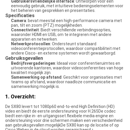
Gebruikersvriendelijke interface
: Ontworpen voor een
eenvoudig gebruik, met intuïtieve bedieningselementen voor
het beheren van gesprekken en presentaties.
Specificaties
Camera
: bevat meestal een high-performance camera met
pan, tilt en zoom (PTZ) mogelijkheden.
Connectiviteit
: Biedt verschillende verbindingsopties,
waaronder HDMI en USB, om te integreren met andere
apparaten en netwerken.
Netwerkprotocollen
: Ondersteunt standaard
videoconferentieprotocollen, waardoor compatibiliteit met
andere Cisco- en externe systemen wordt gewaarborgd.
Gebruiksgevallen
Bedrijfsvergaderingen
: Ideaal voor conferentieruimtes en
uitvoerende kantoren, waardoor videoconferenties van hoge
kwaliteit mogelijk zijn.
Samenwerking op afstand
: Geschikt voor organisaties met
teams op afstand, waardoor naadloze communicatie en
samenwerking mogelijk is.
1. Overzicht:
De SX80 levert tot 1080p60 end-to-end High Definition (HD)
video en biedt de eerste ondersteuning voor H.265De codec
biedt een rijke in- en uitgangsset.flexibele media engine en
ondersteuning voor drie schermen maken een verscheidenheid
aan gebruiksgevallen mogelijkDe SX80 kan op de locatie of op
Cisco Webex in de cloud worden geregistreerd.