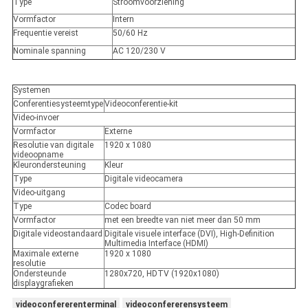
Type
Stroomvoorziening
Vormfactor
Intern
Frequentie vereist
50/60 Hz
Nominale spanning
AC 120/230 V
Systemen
Conferentiesysteemtype
Videoconferentie-kit
Video-invoer
Vormfactor
Externe
Resolutie van digitale
1920 x 1080
videoopname
Kleurondersteuning
Kleur
Type
Digitale videocamera
Video-uitgang
Type
Codec board
Vormfactor
met een breedte van niet meer dan 50 mm
Digitale videostandaard
Digitale visuele interface (DVI), High-Definition
Multimedia Interface (HDMI)
Maximale externe
1920 x 1080
resolutie
Ondersteunde
1280x720, HDTV (1920x1080)
displaygrafieken
videoconfererenterminal
videoconfererensysteem