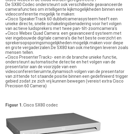
1
De SX80 Codec ondersteunt ook verschillende geavanceerde
camerafuncties om intelligente kijkmogelijkheden binnen een
videoconferentie mogelijk te maken:
Cisco SpeakerTrack 60 dubbelcamerasysteem heeft een
●
unieke directe, snelle schakelingsbenadering voor het volgen
van actieve luidsprekers met twee pan-tilt-zoomcamera's
Cisco Webex Quad Camera: een geavanceerd systeem met
●
vier ingebouwde digitale camera's die het beste overzicht en
sprekersopsporingsmogelijkheden mogelijk maken voor diepe
en grote vergaderzalen.De SX80 kan ook metingen leveren zoals
mensen tellen.
Cisco PresenterTrack
- een in de branche unieke functie,
2
●
ondersteunt automatische detectie en het volgen van de
presentator aan de voorzijde van een
videoconferentieruimte,dynamisch volgen van de presentator
van zittende tot staande positie binnen een gedefinieerd trigger
gebied zodat ze zich vrij kunnen bewegen (vereist extra Cisco
Precision 60 Camera)
Figuur 1.
Cisco SX80 codec