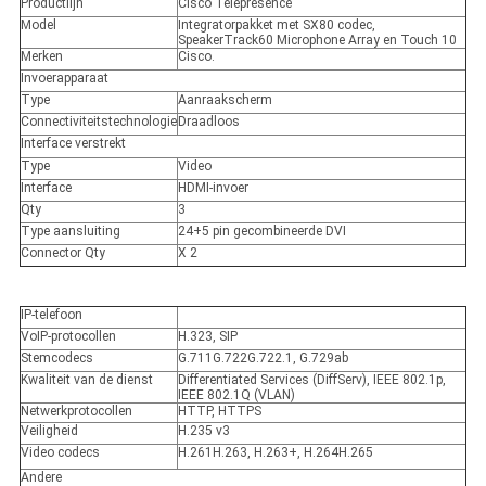
Productlijn
Cisco Telepresence
Model
Integratorpakket met SX80 codec,
SpeakerTrack60 Microphone Array en Touch 10
Merken
Cisco.
Invoerapparaat
Type
Aanraakscherm
Connectiviteitstechnologie
Draadloos
Interface verstrekt
Type
Video
Interface
HDMI-invoer
Qty
3
Type aansluiting
24+5 pin gecombineerde DVI
Connector Qty
X 2
IP-telefoon
VoIP-protocollen
H.323, SIP
Stemcodecs
G.711G.722G.722.1, G.729ab
Kwaliteit van de dienst
Differentiated Services (DiffServ), IEEE 802.1p,
IEEE 802.1Q (VLAN)
Netwerkprotocollen
HTTP, HTTPS
Veiligheid
H.235 v3
Video codecs
H.261H.263, H.263+, H.264H.265
Andere