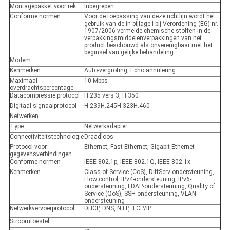
Montagepakket voor rek
Inbegrepen
Conforme normen
Voor de toepassing van deze richtlijn wordt het
gebruik van de in bijlage I bij Verordening (EG) nr.
1907/2006 vermelde chemische stoffen in de
verpakkingsmiddelenverpakkingen van het
product beschouwd als onverenigbaar met het
beginsel van gelijke behandeling.
Modem
Kenmerken
Auto-vergroting, Echo annulering.
Maximaal
10 Mbps
overdrachtspercentage
Datacompressie protocol
H.235 vers 3, H.350
Digitaal signaalprotocol
H.239H.245H.323H.460
Netwerken
Type
Netwerkadapter
Connectiviteitstechnologie
Draadloos
Protocol voor
Ethernet, Fast Ethernet, Gigabit Ethernet
gegevensverbindingen
Conforme normen
IEEE 802.1p, IEEE 802.1Q, IEEE 802.1x
Kenmerken
Class of Service (CoS), DiffServ-ondersteuning,
Flow control, IPv4-ondersteuning, IPv6-
ondersteuning, LDAP-ondersteuning, Quality of
Service (QoS), SSH-ondersteuning, VLAN-
ondersteuning
Netwerkvervoerprotocol
DHCP, DNS, NTP, TCP/IP
Stroomtoestel