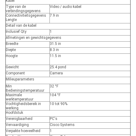
Kabel
Type van de
Video / audio kabel
verbindingsgegevens
Connectiviteitsgegevens
7.9 in
Lengte
Detail van de kabel
Inclusief Qty
1
Afmetingen en gewichtsgegevens
Breedte
31.5 in
Diepte
8.3 in
Hoogte
11.5 in
Gewicht
25.4 pond
Component
Camera
Milieuparameters
Min
32 °F
Bedieningstemperatuur
Maximale
104 °F
werktemperatuur
Vochtigheidsbereik in
10 tot 90%
werking
Hoofdstuk
Verenigbaarheid
PC's
Vervaardiging
Cisco Systems
Verpakte hoeveelheid
1