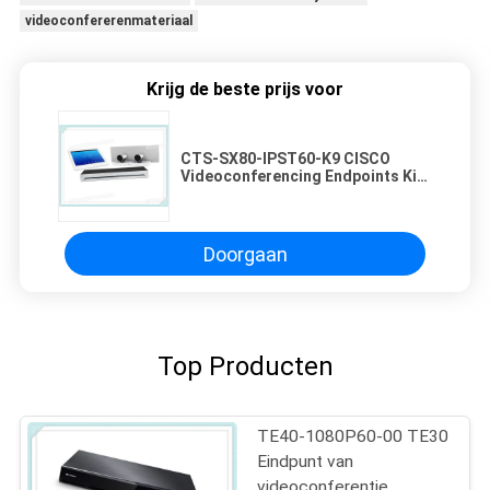
videoconfererenmateriaal
Krijg de beste prijs voor
CTS-SX80-IPST60-K9 CISCO
Videoconferencing Endpoints Kit
SX80 Codec luidspreker Track 60
Touch 10
Doorgaan
Top Producten
TE40-1080P60-00 TE30
Eindpunt van
videoconferentie