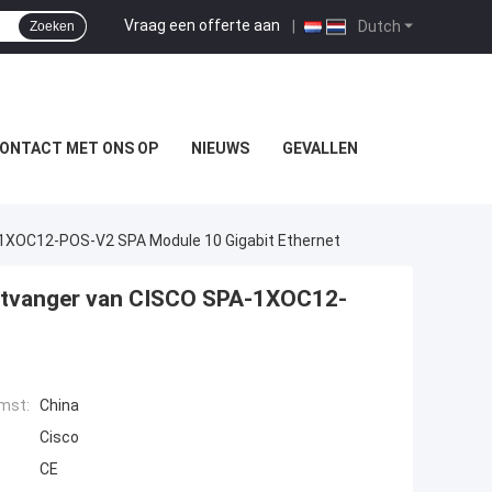
Vraag een offerte aan
|
Dutch
Zoeken
ONTACT MET ONS OP
NIEUWS
GEVALLEN
1XOC12-POS-V2 SPA Module 10 Gigabit Ethernet
ntvanger van CISCO SPA-1XOC12-
mst:
China
Cisco
CE