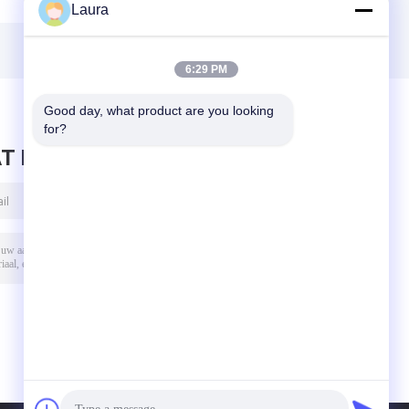
Optische
Optische
Laura
F
Transceiver SMF
Transceiver SMF
QSFP DD 800G
QSFP DD 800G
m
2*DR4 MPO 500m
2*FR4 LC 2km
6:29 PM
Good day, what product are you looking 
for?
T BERICHT ACHTER