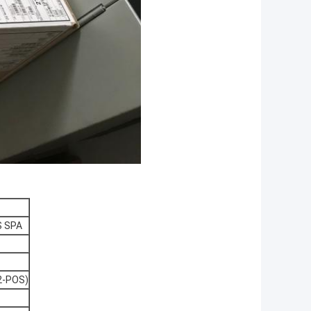
S SPA
2-POS)