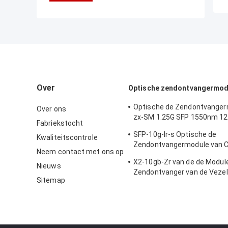
Over
Optische zendontvangermod
Optische de Zendontvanger
Over ons
zx-SM 1.25G SFP 1550nm 1
Fabriekstocht
van Cisco
SFP-10g-lr-s Optische de
Kwaliteitscontrole
Zendontvangermodule van C
Neem contact met ons op
van de Gegevenscentrum/O
X2-10gb-Zr van de de Modu
Bedradingskast
Nieuws
Zendontvanger van de Vezel
Sitemap
Interface Certificatie van het
Materiële Ce