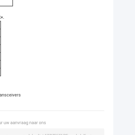
=.
)
)
ransceivers
ur uw aanvraag naar ons