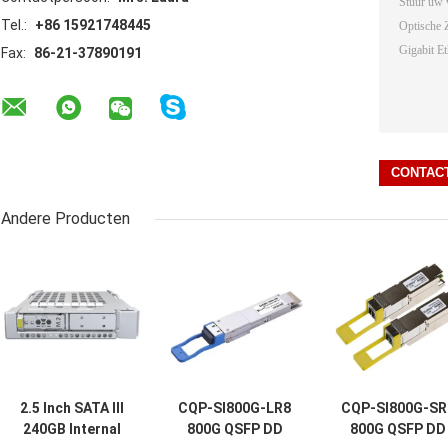
Tel.:
+86 15921748445
Fax:
86-21-37890191
Andere Producten
2.5 Inch SATA III
CQP-SI800G-LR8
CQP-SI800G-SR
240GB Internal
800G QSFP DD
800G QSFP DD