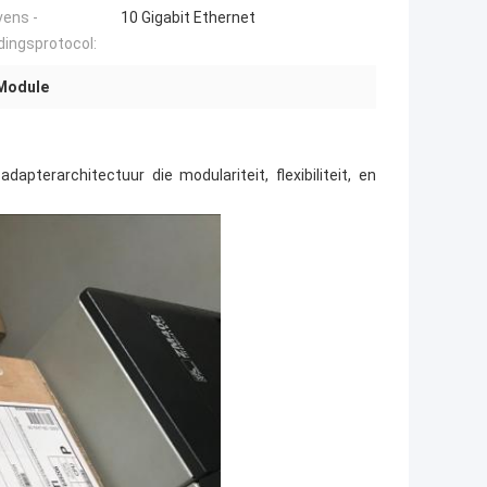
ens -
10 Gigabit Ethernet
dingsprotocol:
 Module
terarchitectuur die modulariteit, flexibiliteit, en