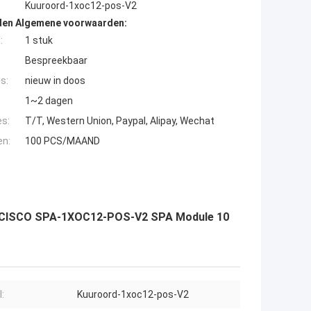
Kuuroord-1xoc12-pos-V2
den Algemene voorwaarden:
:
1 stuk
Bespreekbaar
s:
nieuw in doos
1~2 dagen
es:
T/T, Western Union, Paypal, Alipay, Wechat
en:
100 PCS/MAAND
n CISCO SPA-1XOC12-POS-V2 SPA Module 10
:
Kuuroord-1xoc12-pos-V2