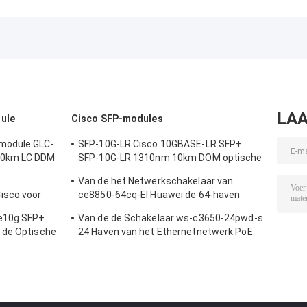
SSD Solid State
Optische
Optische
Drive for PC
Transceiver SMF
Transceiver MM
Laptop
QSFP DD 800G
QSFPDD 800G
2*LR4 LC 10km
2*SR4 MPO 100
LAA
ule
Cisco SFP-modules
module GLC-
SFP-10G-LR Cisco 10GBASE-LR SFP+
20km LC DDM
SFP-10G-LR 1310nm 10km DOM optische
transceiver module
Van de het Netwerkschakelaar van
isco voor
ce8850-64cq-EI Huawei de 64-haven
nderneming
100GE QSFP28,2x10G SFP+, zonder
le10g SFP+
Van de de Schakelaar ws-c3650-24pwd-s
Ventilator
 de Optische
24 Haven van het Ethernetnetwerk PoE
 Ijzer
2x10G Opstraalverbindingsw/5 AP
vergunningen