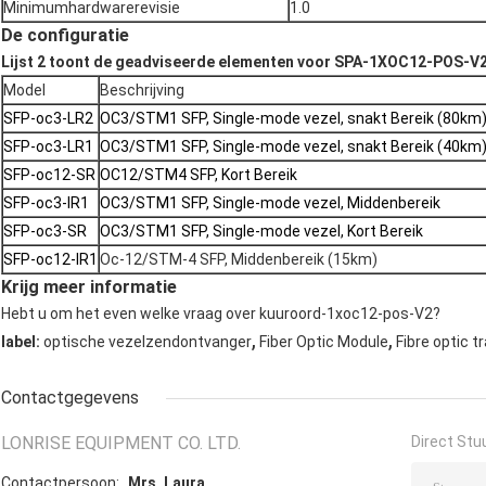
Minimumhardwarerevisie
1.0
De configuratie
Lijst 2 toont de geadviseerde elementen voor SPA-1XOC12-POS-V2
Model
Beschrijving
SFP-oc3-LR2
OC3/STM1 SFP, Single-mode vezel, snakt Bereik (80km
SFP-oc3-LR1
OC3/STM1 SFP, Single-mode vezel, snakt Bereik (40km
SFP-oc12-SR
OC12/STM4 SFP, Kort Bereik
SFP-oc3-IR1
OC3/STM1 SFP, Single-mode vezel, Middenbereik
SFP-oc3-SR
OC3/STM1 SFP, Single-mode vezel, Kort Bereik
SFP-oc12-IR1
Oc-12/STM-4 SFP, Middenbereik (15km)
Krijg meer informatie
Hebt u om het even welke vraag over kuuroord-1xoc12-pos-V2?
,
,
label:
optische vezelzendontvanger
Fiber Optic Module
Fibre optic t
Contactgegevens
LONRISE EQUIPMENT CO. LTD.
Direct Stu
Contactpersoon:
Mrs. Laura