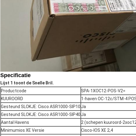
Specificatie
Lijst 1 toont de Snelle Bril.
Productcode
SPA-1XOC12-POS-V2=
KUUROORD
1-haven OC-12c/STM-4 PO
Gesteund SLOKJE: Cisco ASR1000-SIP10
Ja
Gesteund SLOKJE: Cisco ASR1000-SIP40
Ja
Aantal Havens
2 (schepen kuuroord-2xoc1
Minimumios XE Versie
Cisco-IOS XE 2,4