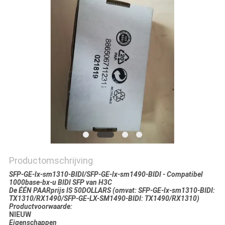
PRIVACYBELEID
Productomschrijving
SFP-GE-lx-sm1310-BIDI/SFP-GE-lx-sm1490-BIDI - Compatibel
1000base-bx-u BIDI SFP van H3C
De ÉÉN PAARprijs IS 50DOLLARS (omvat: SFP-GE-lx-sm1310-BIDI:
TX1310/RX1490/SFP-GE-LX-SM1490-BIDI: TX1490/RX1310)
Productvoorwaarde:
NIEUW
Eigenschappen