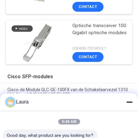
CONTACT
Optische transceiver 100
Gigabit optische modules
USD600-720 MOQ:1
CONTACT
Cisco SFP-modules
Cisco-de Module GLC-GE-100FX van de Schakelaarvezel 1310
NM, 2 km, MMF 100BASE FX SFP
Laura
GLC-LH-SM, Cisco SFP-transceiver, 1Gbps/LC-
connector/enkele modus
5:49 AM
SFP-10G-LRM, Cisco SFP-module, 10 Gbps, LC-connector,
bereik van 220 m
Good day, what product are you looking for?