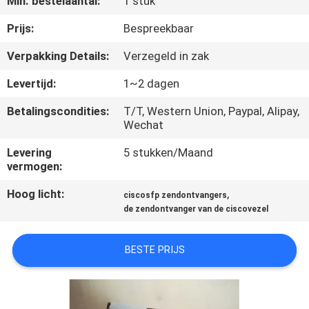
Min. bestelaantal:
1 stuk
KWALITEITSCONTROLE
Prijs:
Bespreekbaar
NEEM
Verpakking Details:
Verzegeld in zak
CONTACT
Levertijd:
1~2 dagen
MET
Betalingscondities:
T/T, Western Union, Paypal, Alipay,
ONS
Wechat
OP
Levering
5 stukken/Maand
vermogen:
NIEUWS
Hoog licht:
,
ciscosfp zendontvangers
de zendontvanger van de ciscovezel
GEVALLEN
BESTE PRIJS
SITEMAP