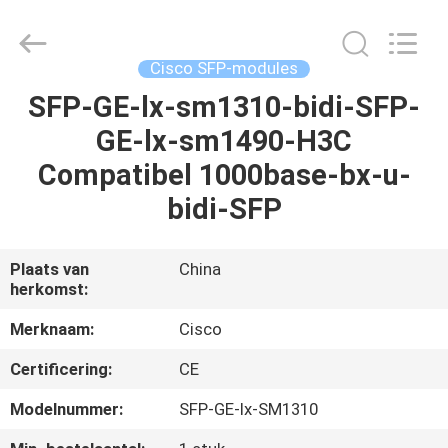
LonRise
Equipment
Co.
Ltd..
All
Cisco SFP-modules
Rights
Reserved.
SFP-GE-lx-sm1310-bidi-SFP-
HUIS
GE-lx-sm1490-H3C
PRODUCTEN
Compatibel 1000base-bx-u-
bidi-SFP
VIDEO'S
Plaats van
China
herkomst:
OVER
ONS
Merknaam:
Cisco
Certificering:
CE
FABRIEKSTOCHT
Modelnummer:
SFP-GE-lx-SM1310