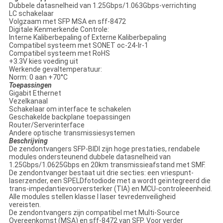
Dubbele datasnelheid van 1.25Gbps/1.063Gbps-verrichting
LC schakelaar
Volgzaam met SFP MSA en sff-8472
Digitale Kenmerkende Controle:
Interne Kaliberbepaling of Externe Kaliberbepaling
Compatibel systeem met SONET oc-24-lr-1
Compatibel systeem met RoHS
+3.3V kies voeding uit
Werkende gevaltemperatuur:
Norm: 0 aan +70°C
Toepassingen
Gigabit Ethernet
Vezelkanaal
Schakelaar om interface te schakelen
Geschakelde backplane toepassingen
Router/Serverinterface
Andere optische transmissiesystemen
Beschrijving
De zendontvangers SFP-BIDI zijn hoge prestaties, rendabele
modules ondersteunend dubbele datasnelheid van
1.25Gbps/1.0625Gbps en 20km transmissieafstand met SMF.
De zendontvanger bestaat uit drie secties: een vriespunt-
laserzender, een SPELDfotodiode met a wordt geïntegreerd die
trans-impedantievoorversterker (TIA) en MCU-controleeenheid.
Alle modules stellen klasse I laser tevredenveiligheid
vereisten.
De zendontvangers zijn compatibel met Multi-Source
Overeenkomst (MSA) en sff-8472 van SFP. Voor verder