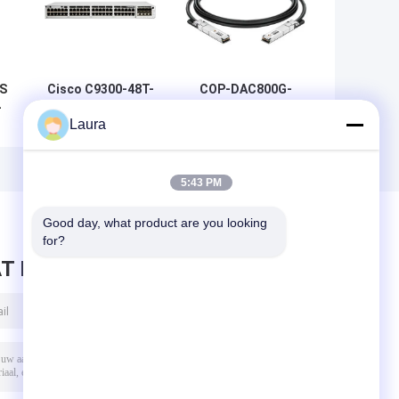
S
Cisco C9300-48T-
COP-DAC800G-
-
E Catalyst 9300
01C OSFP 800G
Laura
Gigabit Network
tot 800G DAC-
m
Essentials-switch
kabel 1m AWG 30
met 48 poorten |
OSFP 800G tot
Modulaire Uplink
800G DAC 1m
5:43 PM
Enterprise-
toegangsswitch
Good day, what product are you looking 
for?
T BERICHT ACHTER