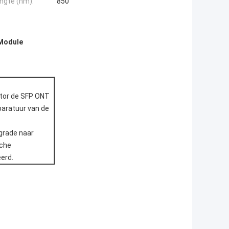
engte (nm):
850
 Module
ator de SFP ONT
paratuur van de
grade naar
sche
eerd.