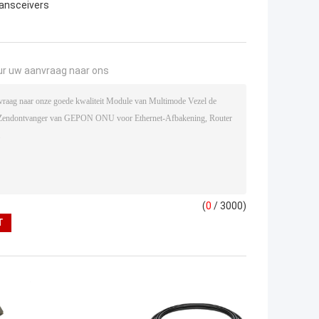
ransceivers
ur uw aanvraag naar ons
(
0
/ 3000)