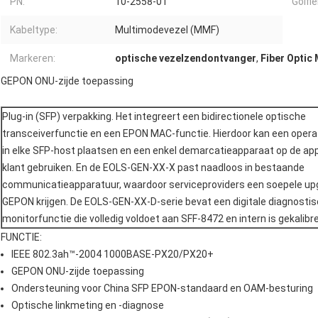
PN:
10-2558-01
Golfl
Kabeltype:
Multimodevezel (MMF)
Markeren:
optische vezelzendontvanger
,
Fiber Optic
GEPON ONU-zijde toepassing
Plug-in (SFP) verpakking. Het integreert een bidirectionele optische
transceiverfunctie en een EPON MAC-functie. Hierdoor kan een oper
in elke SFP-host plaatsen en een enkel demarcatieapparaat op de ap
klant gebruiken. En de EOLS-GEN-XX-X past naadloos in bestaande
communicatieapparatuur, waardoor serviceproviders een soepele up
GEPON krijgen. De EOLS-GEN-XX-D-serie bevat een digitale diagnosti
monitorfunctie die volledig voldoet aan SFF-8472 en intern is gekalibr
FUNCTIE:
IEEE 802.3ah™-2004 1000BASE-PX20/PX20+
GEPON ONU-zijde toepassing
Ondersteuning voor China SFP EPON-standaard en OAM-besturing
Optische linkmeting en -diagnose