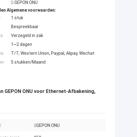
 GEPON ONU
den Algemene voorwaarden:
:
1 stuk
Bespreekbaar
s:
Verzegeld in zak
1~2 dagen
es:
T/T, Western Union, Paypal, Alipay, Wechat
en:
5 stukken/Maand
an GEPON ONU voor Ethernet-Afbakening,
:
GEPON ONU