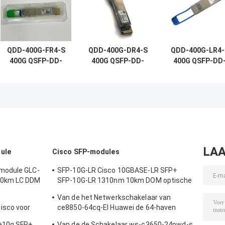
QDD-400G-FR4-S
QDD-400G-DR4-S
QDD-400G-LR4-
400G QSFP-DD-
400G QSFP-DD-
400G QSFP-DD
transceiver,
transceiver,
transceiver,
400G-FR4, 2 km
400G-DR4, 500m
400G-LR4, 10k
duplex SMF
Duplex SMF
Duplex SMF
LAA
ule
Cisco SFP-modules
module GLC-
SFP-10G-LR Cisco 10GBASE-LR SFP+
20km LC DDM
SFP-10G-LR 1310nm 10km DOM optische
transceiver module
Van de het Netwerkschakelaar van
isco voor
ce8850-64cq-EI Huawei de 64-haven
nderneming
100GE QSFP28,2x10G SFP+, zonder
le10g SFP+
Van de de Schakelaar ws-c3650-24pwd-s