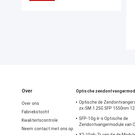
Over
Optische zendontvangermod
Optische de Zendontvanger
Over ons
zx-SM 1.25G SFP 1550nm 1
Fabriekstocht
van Cisco
SFP-10g-lr-s Optische de
Kwaliteitscontrole
Zendontvangermodule van C
Neem contact met ons op
van de Gegevenscentrum/O
X2-10gb-Zr van de de Modu