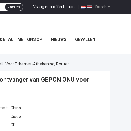
Vraag een offerte aan
|
Dutch
Zoeken
ONTACT MET ONS OP
NIEUWS
GEVALLEN
U Voor Ethernet-Afbakening, Router
dontvanger van GEPON ONU voor
mst:
China
Cisco
CE