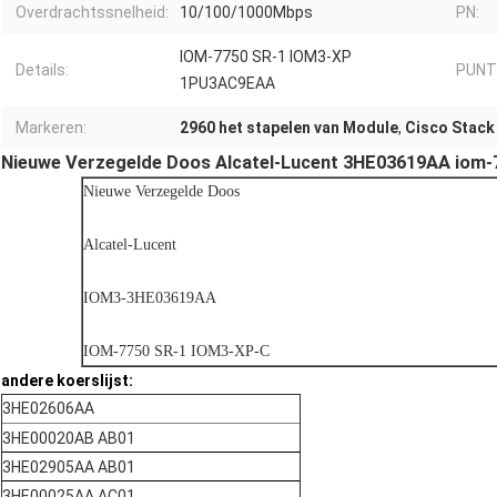
Overdrachtssnelheid:
10/100/1000Mbps
PN:
IOM-7750 SR-1 IOM3-XP
Details:
PUNT
1PU3AC9EAA
Markeren:
2960 het stapelen van Module
,
Cisco Stack
Nieuwe Verzegelde Doos Alcatel-Lucent 3HE03619AA iom
Nieuwe Verzegelde Doos
Alcatel-Lucent
IOM3-3HE03619AA
IOM-7750 SR-1 IOM3-XP-C
andere koerslijst:
3HE02606AA
3HE00020AB AB01
3HE02905AA AB01
3HE00025AA AC01