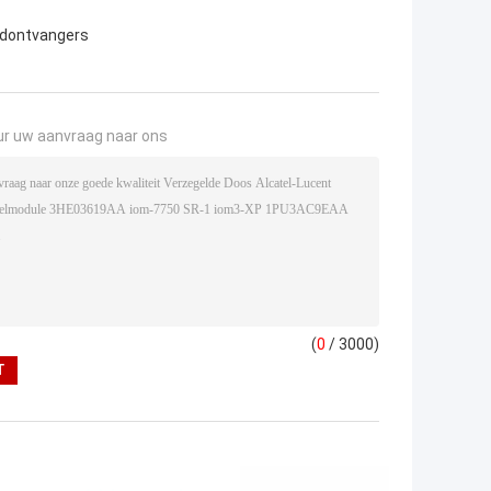
ndontvangers
ur uw aanvraag naar ons
(
0
/ 3000)