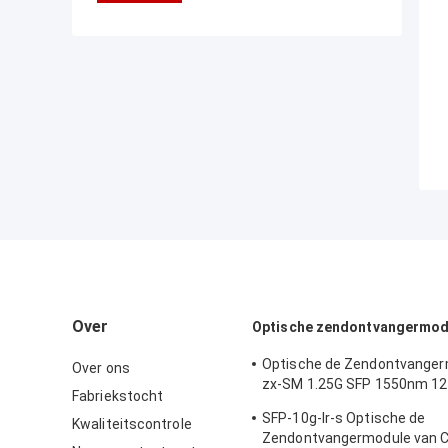
Over
Optische zendontvangermod
Optische de Zendontvanger
Over ons
zx-SM 1.25G SFP 1550nm 1
Fabriekstocht
van Cisco
SFP-10g-lr-s Optische de
Kwaliteitscontrole
Zendontvangermodule van C