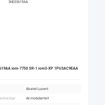
3HE03619AA
03619AA iom-7750 SR-1 iom3-XP 1PU3AC9EAA
Alcatel-Lucent
structuur:
de modulariteit