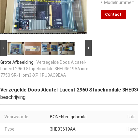
Modelnummer:
Contact
Grote Afbeelding :
Verzegelde Doos Alcatel-
Lucent 2960 Stapelmodule 3HE03619AA iom-
7750 SR-1 iom3-XP 1PU3AC9EAA
Verzegelde Doos Alcatel-Lucent 2960 Stapelmodule 3HE
beschrijving
Voorwaarde:
BONEN en gebruikt
Tak:
Type:
3HE03619AA
Haven