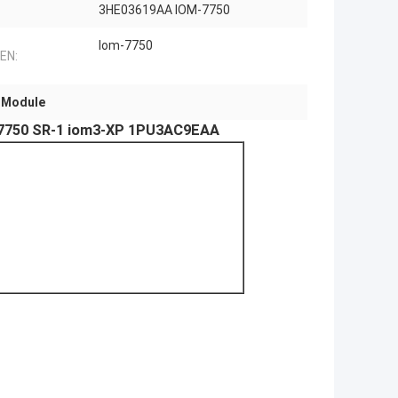
3HE03619AA IOM-7750
Iom-7750
EN:
 Module
-7750 SR-1 iom3-XP 1PU3AC9EAA