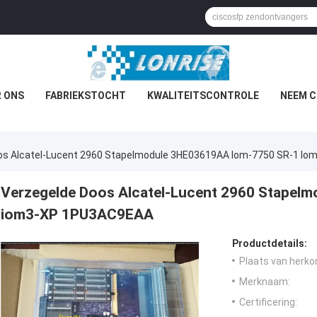
 ONS
FABRIEKSTOCHT
KWALITEITSCONTROLE
NEEM C
os Alcatel-Lucent 2960 Stapelmodule 3HE03619AA Iom-7750 SR-1 I
Verzegelde Doos Alcatel-Lucent 2960 Stapel
iom3-XP 1PU3AC9EAA
Productdetails:
Plaats van herko
Merknaam:
Certificering: