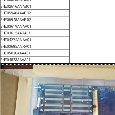
3HE02616AA AB01
3HE05948AAAF 02
3HE05948AAAE 02
3HE03619AA AP01
3HE03612AARA01
3HE04274AA AA01
3HE03685AA RA01
3HE05036AAAA01
3HE04823AAAA01