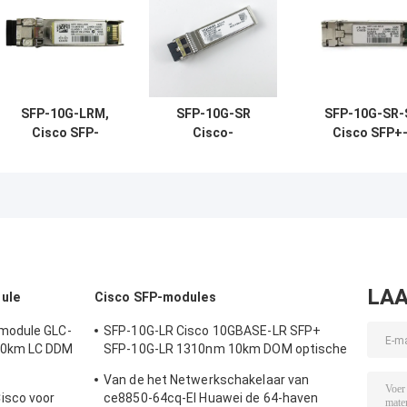
SFP-10G-LRM,
SFP-10G-SR
SFP-10G-SR-
Cisco SFP-
Cisco-
Cisco SFP+
module, 10 Gbps,
compatibele
zendontvange
LC-connector,
SFP+-module |
10Gbps/850nm/
bereik van 220 m
10GBASE-SR
850nm MMF-
zendontvanger
LAA
ule
Cisco SFP-modules
module GLC-
SFP-10G-LR Cisco 10GBASE-LR SFP+
20km LC DDM
SFP-10G-LR 1310nm 10km DOM optische
transceiver module
Van de het Netwerkschakelaar van
isco voor
ce8850-64cq-EI Huawei de 64-haven