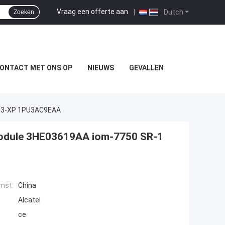
Vraag een offerte aan
|
Dutch
Zoeken
ONTACT MET ONS OP
NIEUWS
GEVALLEN
om3-XP 1PU3AC9EAA
module 3HE03619AA iom-7750 SR-1
mst:
China
Alcatel
ce