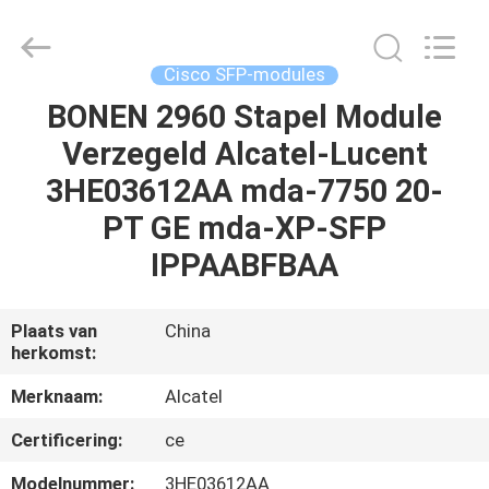
LonRise
Equipment
Co.
Ltd..
All
Cisco SFP-modules
Rights
Reserved.
BONEN 2960 Stapel Module
HUIS
Verzegeld Alcatel-Lucent
PRODUCTEN
3HE03612AA mda-7750 20-
PT GE mda-XP-SFP
VIDEO'S
IPPAABFBAA
OVER
Plaats van
China
herkomst:
ONS
Merknaam:
Alcatel
FABRIEKSTOCHT
Certificering:
ce
Modelnummer:
3HE03612AA