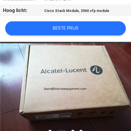
KWALITEITSCONTROLE
Hoog licht:
,
Cisco Stack Module
2960 sfp module
NEEM
BESTE PRIJS
CONTACT
MET
ONS
OP
NIEUWS
GEVALLEN
SITEMAP