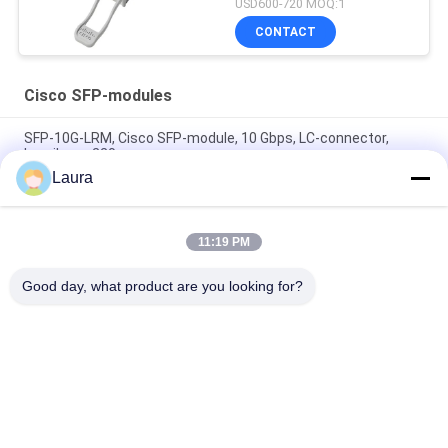
USD600-720 MOQ:1
CONTACT
Cisco SFP-modules
SFP-10G-LRM, Cisco SFP-module, 10 Gbps, LC-connector,
bereik van 220 m
Laura
SFP-10G-SR Cisco-compatibele SFP+-module | 10GBASE-SR
850nm MMF-zendontvanger
11:19 PM
SFP-10G-SR-S, Cisco SFP+-zendontvanger,
10Gbps/850nm/300m
Good day, what product are you looking for?
populaire categorieën
Alle
Optische 
Sfp Optische 
Zendontvangermodule
Zendontvanger
PLC Industriële 