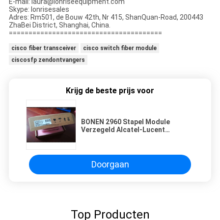
E-mail: laura@lonriseequipment.com
Skype: lonrisesales
Adres: Rm501, de Bouw 42th, Nr 415, ShanQuan-Road, 200443
ZhaBei District, Shanghai, China.
=======================================
cisco fiber transceiver
cisco switch fiber module
ciscosfp zendontvangers
Krijg de beste prijs voor
BONEN 2960 Stapel Module
Verzegeld Alcatel-Lucent
3HE03612AA mda-7750 20-PT GE
mda-XP-SFP IPPAABFBAA
Doorgaan
Top Producten