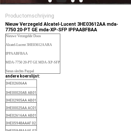
PRIVACYBELEID
Productomschrijving
Nieuw Verzegeld Alcatel-Lucent 3HE03612AA mda-
7750 20-PT GE mda-XP-SFP IPPAABFBAA
Nieuwe Verzegelde Doos
Alcatel-Lucent 3HE03612AARA
IPPAABFBAA
MDA-7750 20-PT GE MDA-XP-SFP
Steun slechts Paypal
andere koerslijst:
3HE02606AA
3HE00020AB AB01
3HE02905AA AB01
3HE00025AA AC01
3HE02616AA AB01
3HE05948AAAF 02
3HE05948AAAE 02