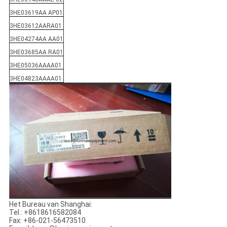
3HE03619AA AP01
3HE03612AARA01
3HE04274AA AA01
3HE03685AA RA01
3HE05036AAAA01
3HE04823AAAA01
Het Bureau van Shanghai:
Tel.: +8618616582084
Fax: +86-021-56473510