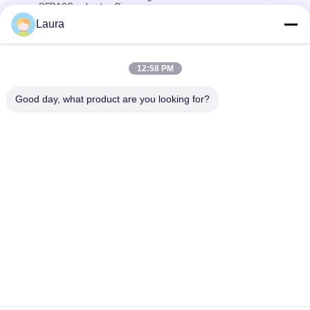
naar SFP10G-adapter Cisco
Laura
Cisco CVR-QSFP-SFP10G SFP GLC-module QSFP naar SFP10G-
adapter
12:58 PM
De open 20-haven SFP van Doos Nokia-Alcatel-Lucent
3HE07305AA 7X50 + MultiCore IMM van 10GE
Good day, what product are you looking for?
populaire categorieën
Alle
Optische 
Sfp Optische 
Zendontvangermodule
Zendontvanger
PLC Industriële 
Cisco SFP-Modules
Controle
De Module Van 
De Schakelaar Van 
Huaweisfp
Cisco Ethernet
De Schakelaars Van 
Videoconferentieeindpunt
Het Huaweinetwerk