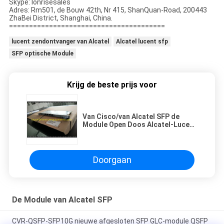
Skype: lonrisesales
Adres: Rm501, de Bouw 42th, Nr 415, ShanQuan-Road, 200443
ZhaBei District, Shanghai, China.
=======================================
lucent zendontvanger van Alcatel
Alcatel lucent sfp
SFP optische Module
Krijg de beste prijs voor
Van Cisco/van Alcatel SFP de
Module Open Doos Alcatel-Lucent
(Nokia) 3HE05948AA 7750 SR-12
SMF4-12 IPUCA2C1TA
Doorgaan
De Module van Alcatel SFP
CVR-QSFP-SFP10G nieuwe afgesloten SFP GLC-module QSFP