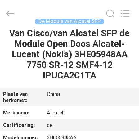
LonRise
Equipment
Co.
Ltd..
All
De Module van Alcatel SFP
Rights
Reserved.
Van Cisco/van Alcatel SFP de
HUIS
Module Open Doos Alcatel-
PRODUCTEN
Lucent (Nokia) 3HE05948AA
7750 SR-12 SMF4-12
VIDEO'S
IPUCA2C1TA
OVER
Plaats van
China
herkomst:
ONS
Merknaam:
Alcatel
FABRIEKSTOCHT
Certificering:
ce
Modelnummer:
3HE05948AA