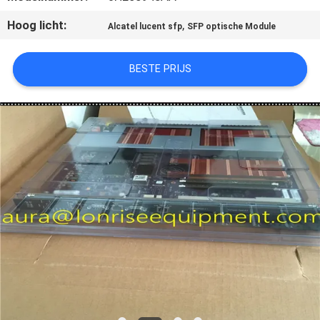
KWALITEITSCONTROLE
Hoog licht:
,
Alcatel lucent sfp
SFP optische Module
NEEM
BESTE PRIJS
CONTACT
MET
ONS
OP
NIEUWS
GEVALLEN
SITEMAP