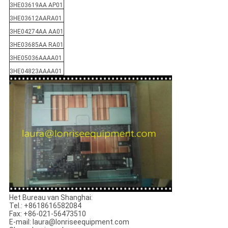
3HE03619AA AP01
3HE03612AARA01
3HE04274AA AA01
3HE03685AA RA01
3HE05036AAAA01
3HE04823AAAA01
Het Bureau van Shanghai:
Tel.: +8618616582084
Fax: +86-021-56473510
E-mail: laura@lonriseequipment.com