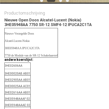
PRIVACYBELEID
Productomschrijving
Nieuwe Open Doos Alcatel-Lucent (Nokia)
3HE05948AA 7750 SR-12 SMF4-12 IPUCA2C1TA
Nieuwe Verzegelde Doos
Alcatel-Lucent-Nokia
3HE05948AA IPUCA2C1TA
7750 de Module van de SR-12 Schakelaarstof
andere koerslijst:
3HE02606AA
3HE00020AB AB01
3HE02905AA AB01
3HE00025AA AC01
3HE02616AA AB01
3HE05948AAAF 02
3HE05948AAAE 02