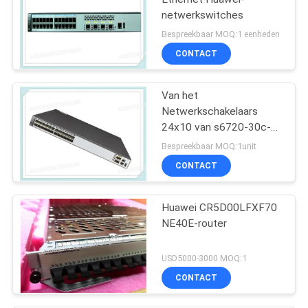
netwerkswitches
Bespreekbaar MOQ:1 eenheden
CONTACT
Van het
Netwerkschakelaars
24x10 van s6720-30c-
EI-24s-AC Huawei de
Bespreekbaar MOQ:1unit
Havens van de de
CONTACT
Jolsfp+ 2x40 Jol QSFP+
Huawei CR5D00LFXF70
NE40E-router
USD5000-3000 MOQ:1
CONTACT