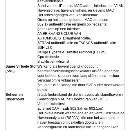
aanvalsdefensie
Band van het IP-adres, MAC-adres, interface, en VLAN
Havenisolatie, havenveiligheid, en kleverig MAC
Het adresingangen van Blackholemac
Grens op het aantal geleerde MAC-adressen
802.1x authentificatie en grens op het aantal
gebruikers op een interface
AMERIKAANSE CLUB VAN
AUTOMOBILISTENauthentificatie,
STRAALauthentificatie en TACACS-authentificatie
SSH v2.0
Veilige Hypertext Transfer Protocol (HTTPS)
Cpu-defensie
Blacklist en whitelist
Super Virtuele Stof
Werkend als bovenliggend knooppunt
(SVF)
neerstraalverbindingsschakelaars als één apparaat
voor beheer, steunen twee-laag cliëntenarchitectuur
verticaal om te virtualiseren
Steun als cliëntknoop die door SVF ouder moet worden
geleid
Beheer en
iStack (gebruikend de diensthavens als stapelhavens)
Onderhoud
Gedwongen MAC het Door:sturen van (MFF)
Virtuele kabeltest
Ethernet OAM (IEEE 802.3ah en 802.1ag)
Het lokale haven weerspiegelen en Verre Geschakelde
Havenanalysator (RSPAN), die een het waarnemen
haven toestaan om pakketten door:sturen
Ver configuratie en onderhoud die Telnet gebruiken