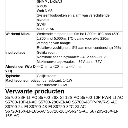
SNMP v1/v2c/v3
RMON
Web NMS
Systeemlogboeken en alarm van verschillende
niveaus
GVRP
MUX VLAN
Werkend Milieu
Werkende temperatuur: 0m tot 1,800m: 0°C aan 45°C;
1,800m tot 5,000m: 1°C-daling voor elke 220m
verhoging van hoogte
Relatieve vochtigheid: 5% aan (non-condensing) 95%
Inputvoltage
Gelijkstroom:
Nominale spanningwaaier: – 48V aan – 60V
Maximumvoltagewaaier: – 36V aan – 72V
Afmetingen (W x D
442 mm x 420 mm x 44,4 mm
x H)
Typische
Gelijkstroom:
Machtsconsumptie
zonder subcard: 141W
met subcard: 160W
Verwante producten
S5700-28P-LI-AC S5700-26X-SI-12S-AC S5700-10P-PWR-LI-AC
S5700-10P-LI-AC S5700-28C-EI-AC S5700-48TP-PWR-SI-AC
S6700-24-EI S6700-48-EI S6720-32C-SI-AC
S6720-16X-LI-16S-AC S6720-26Q-SI-24S-AC S6720S-16X-LI-
16S-AC