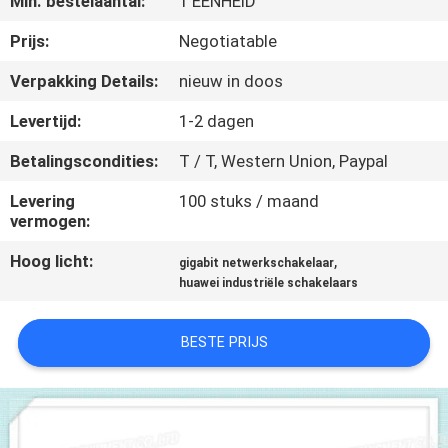
Min. bestelaantal:
1 EENHEID
KWALITEITSCONTROLE
Prijs:
Negotiatable
NEEM
Verpakking Details:
nieuw in doos
CONTACT
Levertijd:
1-2 dagen
MET
Betalingscondities:
T / T, Western Union, Paypal
ONS
Levering
100 stuks / maand
OP
vermogen:
Hoog licht:
,
gigabit netwerkschakelaar
NIEUWS
huawei industriële schakelaars
GEVALLEN
BESTE PRIJS
SITEMAP