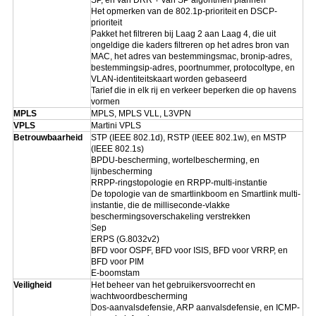
SP, en van DRR + van SP algoritmen plannen
Het opmerken van de 802.1p-prioriteit en DSCP-
prioriteit
Pakket het filtreren bij Laag 2 aan Laag 4, die uit
ongeldige die kaders filtreren op het adres bron van
MAC, het adres van bestemmingsmac, bronip-adres,
bestemmingsip-adres, poortnummer, protocoltype, en
VLAN-identiteitskaart worden gebaseerd
Tarief die in elk rij en verkeer beperken die op havens
vormen
MPLS
MPLS, MPLS VLL, L3VPN
VPLS
Martini VPLS
Betrouwbaarheid
STP (IEEE 802.1d), RSTP (IEEE 802.1w), en MSTP
(IEEE 802.1s)
BPDU-bescherming, wortelbescherming, en
lijnbescherming
RRPP-ringstopologie en RRPP-multi-instantie
De topologie van de smartlinkboom en Smartlink multi-
instantie, die de milliseconde-vlakke
beschermingsoverschakeling verstrekken
Sep
ERPS (G.8032v2)
BFD voor OSPF, BFD voor ISIS, BFD voor VRRP, en
BFD voor PIM
E-boomstam
Veiligheid
Het beheer van het gebruikersvoorrecht en
wachtwoordbescherming
Dos-aanvalsdefensie, ARP aanvalsdefensie, en ICMP-