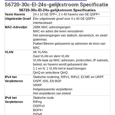
S6720-30c-EI-24s-gelijkstroom Specificatie
S6720-30c-EI-24s-gelijkstroom Specificaties
Vaste Havens
24 x 10 GE SFP+, 2 x 40 havens van GE QSFP+
Uitgebreide Groef
Één uitgebreide groef voor 4 x 40 GE QSFP+
interfacekaart
MAC-Adreslijst
288K MAC-adresingangen
MAC-en adres die leren verouderen
Het adresingangen van statisch, dynamisch, en zwart
gatenmac
Pakket filtreren gebaseerd op adressen de bron van
MAC
VLAN
4K VLANs
Gast VLAN en stem VLAN
VLAN-taak op MAC-adressen, protocollen, IP subnets,
beleid, en havens wordt gebaseerd die
1:1 en N: 1 VLAN-het In kaart brengen
QinQ en selectieve QinQ
IPv4 het
Statische routering, RIPv1, RIPv2, ECMP, en URPF
Verpletteren
OSPF, ISIS, EN BGP
VRRP
Hetgebaseerde verpletteren
Het verpletteren van beleid
IPv6 het
Statische route
Verpletteren
RIPng
OSPFv3
BGP4+
ISISv6