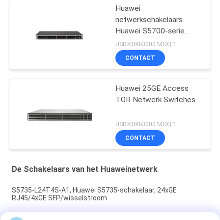
Huawei
netwerkschakelaars
Huawei S5700-serie
schakelaars S5735-
USD5000-3000 MOQ:1
L48P4X-A
CONTACT
Huawei 25GE Access
TOR Netwerk Switches
USD5000-3000 MOQ:1
CONTACT
De Schakelaars van het Huaweinetwerk
S5735-L24T4S-A1, Huawei S5735-schakelaar, 24xGE
RJ45/4xGE SFP/wisselstroom
CE6863E-48S6CQ Huawei CloudEngine 6800 48*25G SFP28,