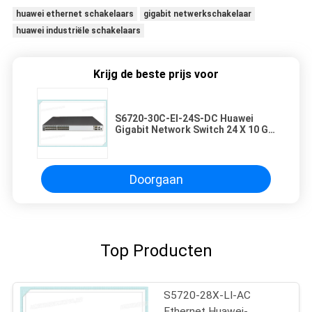
huawei ethernet schakelaars
gigabit netwerkschakelaar
huawei industriële schakelaars
Krijg de beste prijs voor
S6720-30C-EI-24S-DC Huawei
Gigabit Network Switch 24 X 10 GE
SFP+ DC stroomvoorziening
Doorgaan
Top Producten
S5720-28X-LI-AC
Ethernet Huawei-