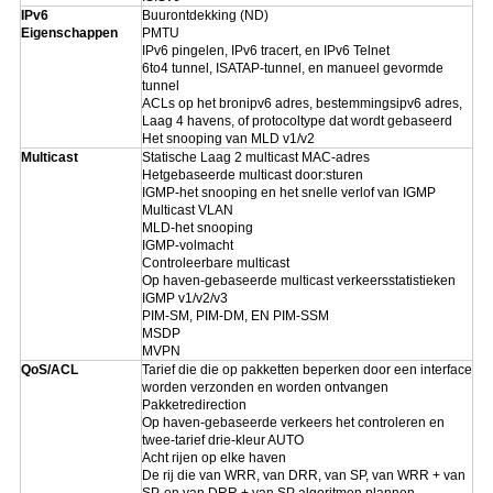
IPv6
Buurontdekking (ND)
Eigenschappen
PMTU
IPv6 pingelen, IPv6 tracert, en IPv6 Telnet
6to4 tunnel, ISATAP-tunnel, en manueel gevormde
tunnel
ACLs op het bronipv6 adres, bestemmingsipv6 adres,
Laag 4 havens, of protocoltype dat wordt gebaseerd
Het snooping van MLD v1/v2
Multicast
Statische Laag 2 multicast MAC-adres
Hetgebaseerde multicast door:sturen
IGMP-het snooping en het snelle verlof van IGMP
Multicast VLAN
MLD-het snooping
IGMP-volmacht
Controleerbare multicast
Op haven-gebaseerde multicast verkeersstatistieken
IGMP v1/v2/v3
PIM-SM, PIM-DM, EN PIM-SSM
MSDP
MVPN
QoS/ACL
Tarief die die op pakketten beperken door een interface
worden verzonden en worden ontvangen
Pakketredirection
Op haven-gebaseerde verkeers het controleren en
twee-tarief drie-kleur AUTO
Acht rijen op elke haven
De rij die van WRR, van DRR, van SP, van WRR + van