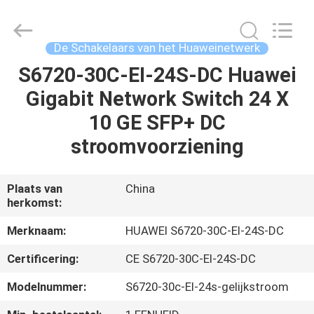
LonRise
Equipment
Co.
Ltd..
All
De Schakelaars van het Huaweinetwerk
Rights
Reserved.
S6720-30C-EI-24S-DC Huawei
HUIS
Gigabit Network Switch 24 X
PRODUCTEN
10 GE SFP+ DC
stroomvoorziening
VIDEO'S
Plaats van
China
herkomst:
OVER
ONS
Merknaam:
HUAWEI S6720-30C-EI-24S-DC
Certificering:
CE S6720-30C-EI-24S-DC
FABRIEKSTOCHT
Modelnummer:
S6720-30c-EI-24s-gelijkstroom