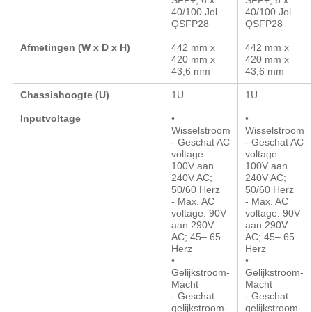
SFP+, 6 x
SFP+, 6 x
40/100 Jol
40/100 Jol
QSFP28
QSFP28
Afmetingen (W x D x H)
442 mm x
442 mm x
420 mm x
420 mm x
43,6 mm
43,6 mm
Chassishoogte (U)
1U
1U
Inputvoltage
•
•
Wisselstroom
Wisselstroom
- Geschat AC
- Geschat AC
voltage:
voltage:
100V aan
100V aan
240V AC;
240V AC;
50/60 Herz
50/60 Herz
- Max. AC
- Max. AC
voltage: 90V
voltage: 90V
aan 290V
aan 290V
AC; 45
– 65
AC; 45
– 65
Herz
Herz
•
•
Gelijkstroom-
Gelijkstroom-
Macht
Macht
- Geschat
- Geschat
gelijkstroom-
gelijkstroom-