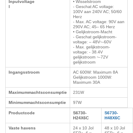
Inputvoltage
• Wisselstroom
l
- Geschat AC voltage:
100V aan 240V AC; 50/60
Herz
- Max. AC voltage: 90V aan
290V AC; 45
– 65 Herz
• Gelijkstroom-Macht
- Geschat gelijkstroom-
voltage:
– 48V~-60V
-
Max. gelijkstroom-
voltage
: - 38.4V
gelijkstroom ~-72V
gelijkstroom
Ingangsstroom
AC 600W
: Maximum 8A
Gelijkstroom 1000W
:
Maximum 30A
Maximummachtsconsumptie
231W
Minimummachtsconsumptie
97W
Productcode
S6730-
S6730-
H24X6C
H48X6C
Vaste havens
24 x 10 Jol
48 x 10 Jol