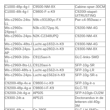
C1000-48p-4g-l
C9500-NM-8X
Cabine-spwr-30CM
C1000-48t-4g-l
C9800-F-x-K9
C9200l-stapel-
UITRUSTING
Ws-c2960x-24ts-
N9k-c93180yc-FX
Pwr-c4-950wac-r
LL
Ws-c2960x-
N3k-c3172pq-XL
C9200-NM-4G
24psq-l
Ws-c2960x-24ps-
N2K-C2348UPQ
C9200-NM-4X
l
Ws-c2960x-48ts-l
Lucht-ap1832i-h-K9
C9300-NM-4G
Ws-c2960l-24ps-
Lucht-ap2802i-h-K9
C9300-NM-8X
AP
Ws-c2960l-16ts-
C9115axi-h
GLC-links-SMD
LL
Ws-c2960l-8ts-LL
C9120axi-h
SFP-10g-SR
Ws-c3560-48fs-s
Lucht-ap1562i-h-K9
SFP-10g-LR
Ws-c2960x-24ps-
Lucht-ap1562d-h-K9
SFP-10g-SR-s
l
C9200l-48p-4x-e
C9800-l-c-K9
SFP-10g-lr-s
C9200l-48p-4g-e
C9800-l-F-K9
GLC-TE
C9200l-24t-4g-e
AP505
SFP-h10gb-CU2M
C9300-24t-a
AP515
Doctorandus in de
letteren-cbl-40g-
3M
C9300-48t-a
Cp-3905
GLC-LH-SMD=