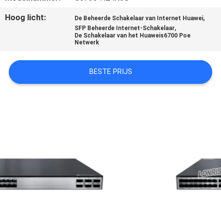
KWALITEITSCONTROLE
Hoog licht:
,
De Beheerde Schakelaar van Internet Huawei
,
SFP Beheerde Internet-Schakelaar
NEEM
De Schakelaar van het Huaweis6700 Poe
Netwerk
CONTACT
MET
BESTE PRIJS
ONS
OP
NIEUWS
GEVALLEN
SITEMAP