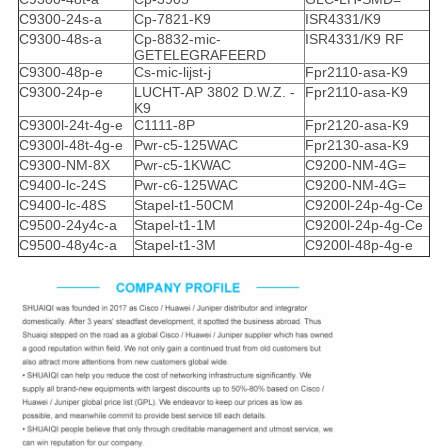
C9300-24s-a
Cp-7821-K9
ISR4331/K9
C9300-48s-a
Cp-8832-mic-
ISR4331/K9 RF
GETELEGRAFEERD
C9300-48p-e
Cs-mic-lijst-j
Fpr2110-asa-K9
C9300-24p-e
LUCHT-AP 3802 D.W.Z. -
Fpr2110-asa-K9
K9
C9300l-24t-4g-e
C1111-8P
Fpr2120-asa-K9
C9300l-48t-4g-e
Pwr-c5-125WAC
Fpr2130-asa-K9
C9300-NM-8X
Pwr-c5-1KWAC
C9200-NM-4G=
C9400-lc-24S
Pwr-c6-125WAC
C9200-NM-4G=
C9400-lc-48S
Stapel-t1-50CM
C9200l-24p-4g-Ce
C9500-24y4c-a
Stapel-t1-1M
C9200l-24p-4g-Ce
C9500-48y4c-a
Stapel-t1-3M
C9200l-48p-4g-e