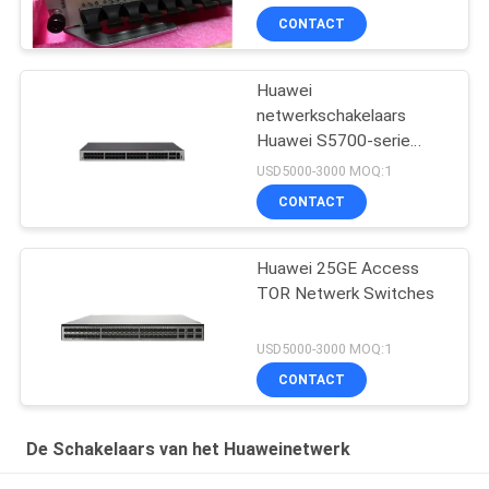
CONTACT
Huawei
netwerkschakelaars
Huawei S5700-serie
schakelaars S5735-
USD5000-3000 MOQ:1
L48P4X-A
CONTACT
Huawei 25GE Access
TOR Netwerk Switches
USD5000-3000 MOQ:1
CONTACT
De Schakelaars van het Huaweinetwerk