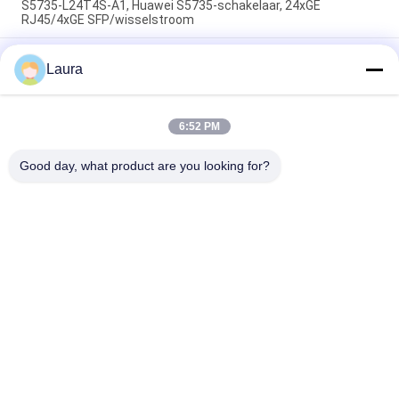
S5735-L24T4S-A1, Huawei S5735-schakelaar, 24xGE
RJ45/4xGE SFP/wisselstroom
CE6863E-48S6CQ Huawei CloudEngine 6800 48*25G SFP28,
Laura
6*100G QSFP28, 2* wisselstroomvoorziening,
luchtuitlaat/inlaat aan de poortzijde
CE6881-48S6CQ-schakelaar (48*10G SFP+, 6*100G QSFP28,
6:52 PM
2*AC-stroomvoorziening, luchtinlaat/uitlaat aan de
poortzijde)
Good day, what product are you looking for?
populaire categorieën
Alle
Optische 
Sfp Optische 
Zendontvangermodule
Zendontvanger
PLC Industriële 
Cisco SFP-Modules
Controle
De Module Van 
De Schakelaar Van 
Huaweisfp
Cisco Ethernet