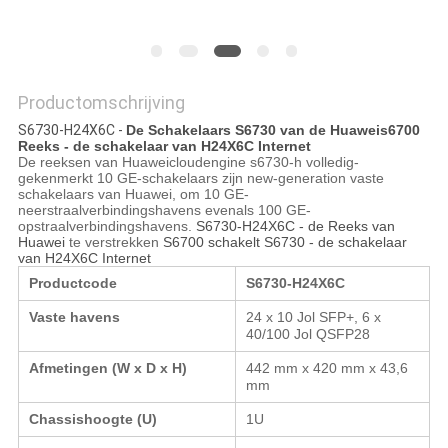
PRIVACYBELEID
Productomschrijving
S6730-H24X6C -
De Schakelaars S6730 van de Huaweis6700
Reeks - de schakelaar van H24X6C Internet
De reeksen van Huaweicloudengine s6730-h volledig-
gekenmerkt 10 GE-schakelaars zijn new-generation vaste
schakelaars van Huawei, om 10 GE-
neerstraalverbindingshavens evenals 100 GE-
opstraalverbindingshavens.
S6730-H24X6C - de Reeks van
Huawei
te verstrekken
S6700 schakelt S6730 - de schakelaar
van H24X6C Internet
Productcode
S6730-H24X6C
Vaste havens
24 x 10 Jol SFP+, 6 x
40/100 Jol QSFP28
Afmetingen (W x D x H)
442 mm x 420 mm x 43,6
mm
Chassishoogte (U)
1U