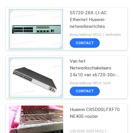
S5720-28X-LI-AC
Ethernet Huawei-
netwerkswitches
Bespreekbaar MOQ:1 eenheden
CONTACT
Van het
Netwerkschakelaars
24x10 van s6720-30c-
EI-24s-AC Huawei de
Bespreekbaar MOQ:1unit
Havens van de de
CONTACT
Jolsfp+ 2x40 Jol QSFP+
Huawei CR5D00LFXF70
NE40E-router
USD5000-3000 MOQ:1