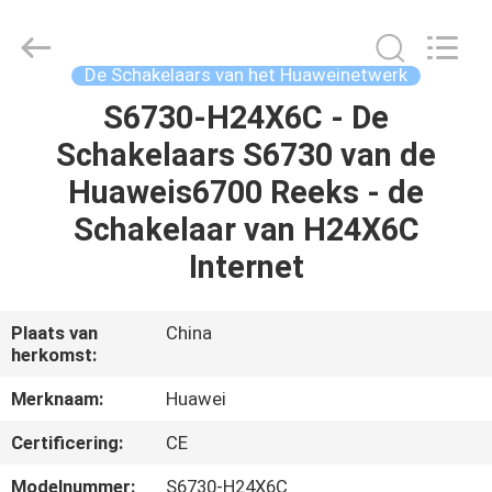
LonRise
Equipment
Co.
Ltd..
All
De Schakelaars van het Huaweinetwerk
Rights
Reserved.
S6730-H24X6C - De
HUIS
Schakelaars S6730 van de
PRODUCTEN
Huaweis6700 Reeks - de
Schakelaar van H24X6C
VIDEO'S
Internet
OVER
Plaats van
China
herkomst:
ONS
Merknaam:
Huawei
FABRIEKSTOCHT
Certificering:
CE
Modelnummer:
S6730-H24X6C