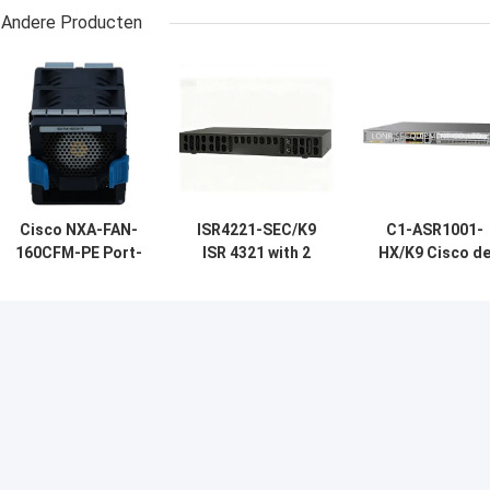
Andere Producten
Cisco NXA-FAN-
ISR4221-SEC/K9
C1-ASR1001-
160CFM-PE Port-
ISR 4321 with 2
HX/K9 Cisco d
side Intake Fan
onboard GE, 2
Leverancier va
Module for Nexus
NIM slots, 1 ISC
1000 Reeksasr 
Switches
slot, 4 GB Flash
Routermodule
Memory default, 4
van
GB DRAM default
Platformcisco