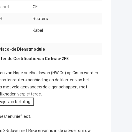
aard:
CE
H:
Routers
Kabel
Cisco-de Dienstmodule
er de Certificatie van Ce hwic-2FE
rten van Hoge snelheidswan (HWICs) op Cisco worden
nstenrouters aanbieding en de klanten van het
ens met vele geavanceerde eigenschappen, met
ijkheden verpletterde.
ijs van betaling
Westenunie“. ect.
in 3-5days met Rijke ervaring in de uitvoer om uw