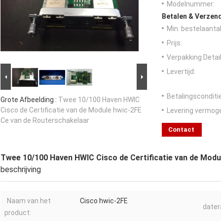
Modelnummer:
Betalen & Verzen
Min. bestelaantal
Prijs:
Verpakking Detail
Levertijd:
Betalingsconditi
Grote Afbeelding :
Twee 10/100 Haven HWIC
Cisco de Certificatie van de Module hwic-2FE
Levering vermog
Ce van de Routerschakelaar
Contact
Twee 10/100 Haven HWIC Cisco de Certificatie van de Modu
beschrijving
Naam van het
Cisco hwic-2FE
dater
product: