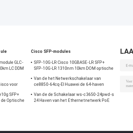
LAA
ule
Cisco SFP-modules
module GLC-
SFP-10G-LR Cisco 10GBASE-LR SFP+
20km LC DDM
SFP-10G-LR 1310nm 10km DOM optische
transceiver module
Van de het Netwerkschakelaar van
isco voor
ce8850-64cq-EI Huawei de 64-haven
nderneming
100GE QSFP28,2x10G SFP+, zonder
le10g SFP+
Van de de Schakelaar ws-c3650-24pwd-s
Ventilator
 de Optische
24 Haven van het Ethernetnetwerk PoE
 Ijzer
2x10G Opstraalverbindingsw/5 AP
vergunningen