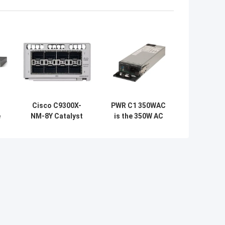
Cisco C9300X-
PWR C1 350WAC
e
NM-8Y Catalyst
is the 350W AC
n
9300 Series
Config 1 Power
de
Network
Supply for Cisco
s
Expansion Module
switches 350W AC
met 8 SFP-
Config 1 Power
poorten en 25
Supply
Gbps
gegevenssnelheid