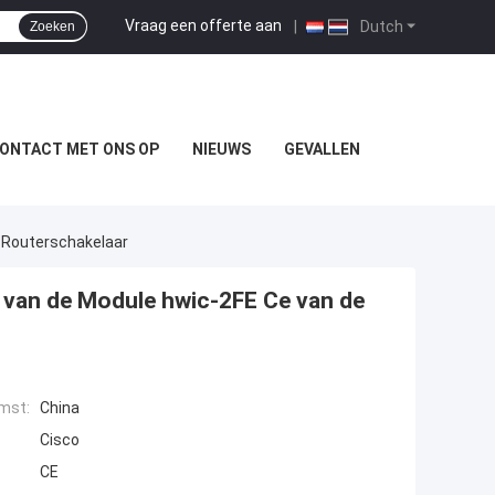
Vraag een offerte aan
|
Dutch
Zoeken
ONTACT MET ONS OP
NIEUWS
GEVALLEN
 Routerschakelaar
 van de Module hwic-2FE Ce van de
mst:
China
Cisco
CE