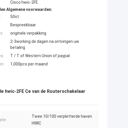
Cisco hwic-2FE
den Algemene voorwaarden:
:
50st
Bespreekbaar
s:
originele verpakking
2-3working de dagen na ontvingen uw
betaling
es:
T / T of Western Union of paypal
en:
1,000pcs per maand
le hwic-2FE Ce van de Routerschakelaar
Twee 10/100 verpletterde haven
ate:
HWIC