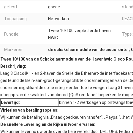
getest:
goede
stand
Toepassing:
Netwerken
REAC
Twee 10/100 verpletterde haven
Functie:
Type:
HWIC
Markeren:
de schakelaarmodule van de ciscorouter
,
Twee 10/100 van de Schakelaarmodule van de Havenhwic Cisco Rout
Beschrijving:
Laag 3 Cisco® 1 - en 2-haven de Snelle die Ethernet-de interfacekaa
gesteund de klein-aan-groot-gerangschikte ondernemingen van de Die
ondernemingsfiliaal de optie integreerden toe te voegen Laag 3 hav
inbegrip van de kwaliteit-van-dienst (QoS) en tarief-beperkende mogel
Levertijd:
binnen 1-2 werkdagen op ontvangstbew
Virieties van betalingsopties:
Wij kunnen de betaling via „Draad goedkeuren ransfer“, „Paypal“, „het 
De snellere Levering en de Rijke uitvoer ervaren:
Wij kunnen levering uw orde over de hele wereld door DHL, UPS, Fedex. 