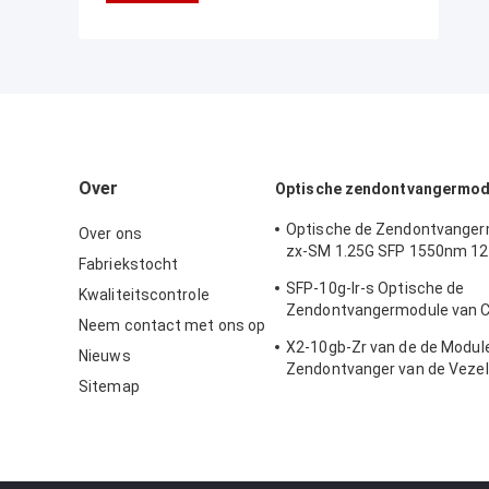
Over
Optische zendontvangermod
Optische de Zendontvanger
Over ons
zx-SM 1.25G SFP 1550nm 1
Fabriekstocht
van Cisco
SFP-10g-lr-s Optische de
Kwaliteitscontrole
Zendontvangermodule van C
Neem contact met ons op
van de Gegevenscentrum/O
X2-10gb-Zr van de de Modu
Bedradingskast
Nieuws
Zendontvanger van de Vezel
Sitemap
Interface Certificatie van het
Materiële Ce