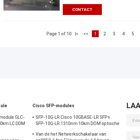
CONTACT
Page 1 of 10
|<
<<
1
2
3
4
5
LAA
ule
Cisco SFP-modules
module GLC-
SFP-10G-LR Cisco 10GBASE-LR SFP+
20km LC DDM
SFP-10G-LR 1310nm 10km DOM optische
transceiver module
Van de het Netwerkschakelaar van