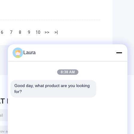
6
7
8
9
10
>>
>|
Laura
8:38 AM
Good day, what product are you looking 
for?
T BERICHT ACHTER