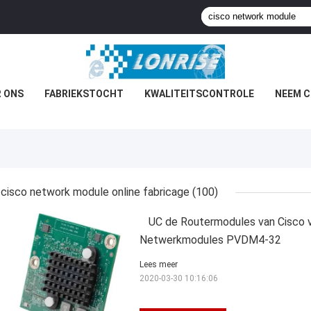
 ONS
FABRIEKSTOCHT
KWALITEITSCONTROLE
NEEM C
cisco network module online fabricage
(100)
UC de Routermodules van Cisco v
Netwerkmodules PVDM4-32
Lees meer
2020-03-30 10:16:06