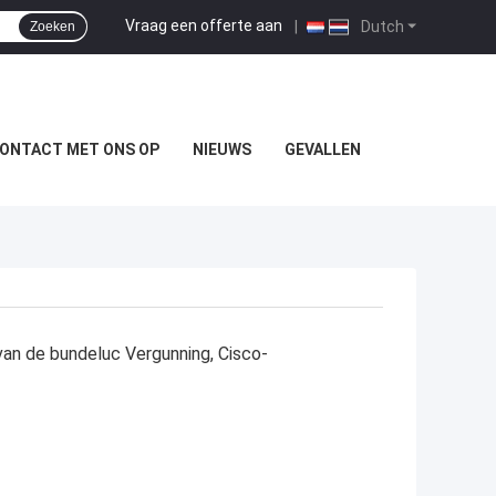
Vraag een offerte aan
|
Dutch
Zoeken
ONTACT MET ONS OP
NIEUWS
GEVALLEN
an de bundeluc Vergunning, Cisco-