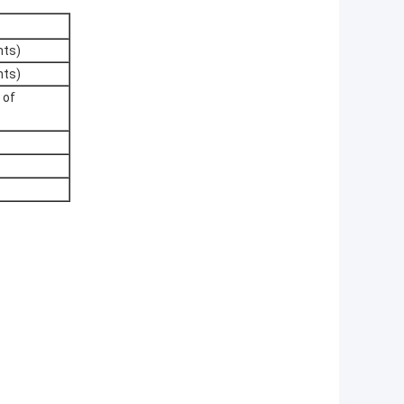
hts)
hts)
 of