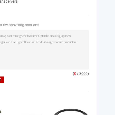
ransceivers
ur uw aanvraag naar ons
(
0
/ 3000)