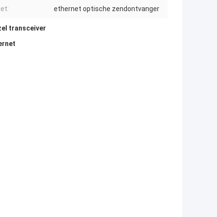
et:
ethernet optische zendontvanger
zel transceiver
ernet