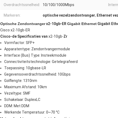
Overdrachtssnelheid:
10/100/1000Mbps
Intern
Markeren:
optische vezelzendontvanger
,
Ethernet ve
Optische Zendontvanger
x2-10gb-ER
Gigabit Ethernet
Gigabit Eth
Cisco x2-10gb-ER
Cisco-
de Specificaties van
x2-10gb-
Zr
Vormfactor: SFP+
Apparatentype: Zendontvangermodule
Interface (Bus) Type: Insteekmodule
Connectiviteitstechnologie: Getelegrafeerd
Toepassing: 10gbase-LR
Gegevensoverdrachtssnelheid: 10Gbps
Golflengte: 1310nm
Maximum Afstand: 10km
Vezeltype: SMF
Schakelaar: DuplexLC
DDM: Met DDM
Werkende Temperatuur: 0~70 °C