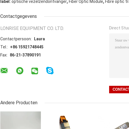
,
,
label:
optische vezelzendontvanger
Fiber Optic Module
Fibre optic t
Contactgegevens
LONRISE EQUIPMENT CO. LTD.
Direct Stu
Contactpersoon:
Laura
Tel.:
+86 15921748445
Fax:
86-21-37890191
Andere Producten