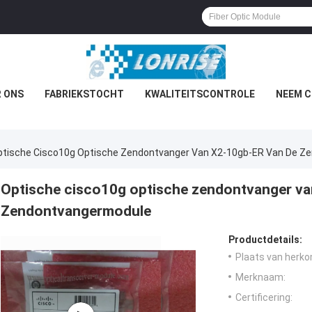
 ONS
FABRIEKSTOCHT
KWALITEITSCONTROLE
NEEM C
ptische Cisco10g Optische Zendontvanger Van X2-10gb-ER Van De Z
Optische cisco10g optische zendontvanger va
Zendontvangermodule
Productdetails:
Plaats van herko
Merknaam:
Certificering: