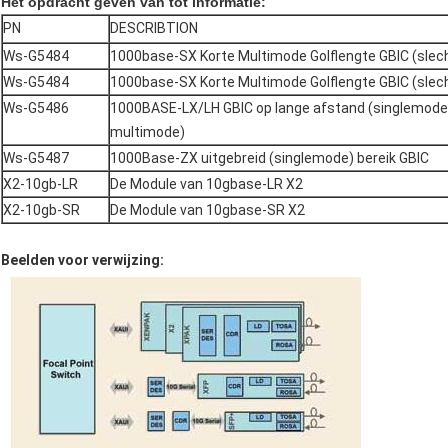
Het opdracht geven van tot informatie:
PN
DESCRIBTION
Ws-G5484
1000base-SX Korte Multimode Golflengte GBIC (slec
Ws-G5484
1000base-SX Korte Multimode Golflengte GBIC (slec
Ws-G5486
1000BASE-LX/LH GBIC op lange afstand (singlemode
multimode)
Ws-G5487
1000Base-ZX uitgebreid (singlemode) bereik GBIC
X2-10gb-LR
De Module van 10gbase-LR X2
X2-10gb-SR
De Module van 10gbase-SR X2
Beelden voor verwijzing: