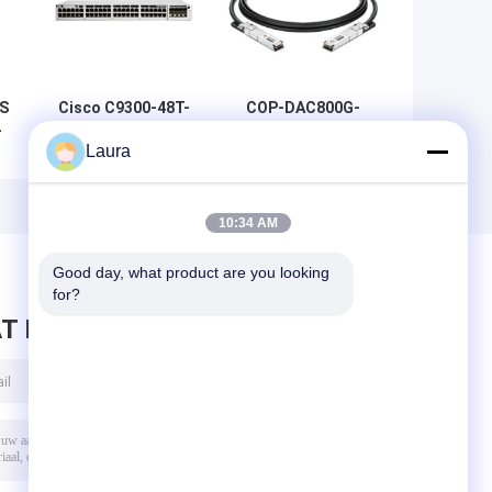
S
Cisco C9300-48T-
COP-DAC800G-
-
E Catalyst 9300
01C OSFP 800G
Laura
Gigabit Network
tot 800G DAC-
m
Essentials-switch
kabel 1m AWG 30
met 48 poorten |
OSFP 800G tot
Modulaire Uplink
800G DAC 1m
10:34 AM
Enterprise-
toegangsswitch
Good day, what product are you looking 
for?
T BERICHT ACHTER