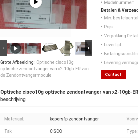
Modelnummer:
Betalen & Verzen
Min. bestelaantal
Prijs:
Verpakking Detail
Levertijd:
Betalingsconditi
Grote Afbeelding :
Optische cisco10g
Levering vermog
optische zendontvanger van x2-10gb-ER van
Contact
de Zendontvangermodule
Optische cisco10g optische zendontvanger van x2-10gb-E
beschrijving
Materiaal:
kopersfp zendontvanger
Voorw
Tak:
CISCO
Type: