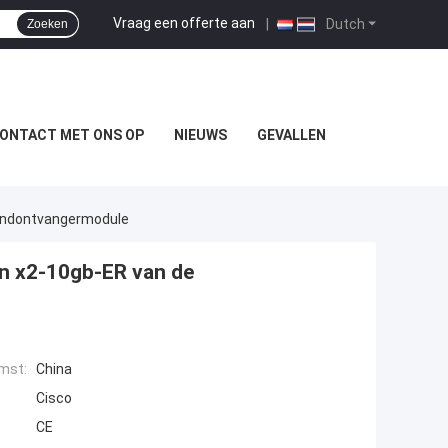
Vraag een offerte aan
|
Dutch
Zoeken
ONTACT MET ONS OP
NIEUWS
GEVALLEN
endontvangermodule
n x2-10gb-ER van de
mst:
China
Cisco
CE