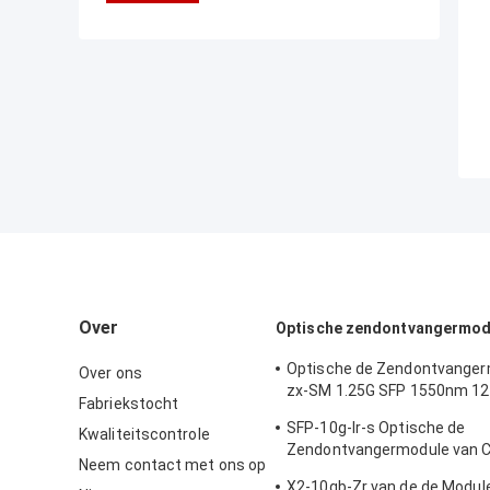
Over
Optische zendontvangermod
Optische de Zendontvanger
Over ons
zx-SM 1.25G SFP 1550nm 1
Fabriekstocht
van Cisco
SFP-10g-lr-s Optische de
Kwaliteitscontrole
Zendontvangermodule van C
Neem contact met ons op
van de Gegevenscentrum/O
X2-10gb-Zr van de de Modu