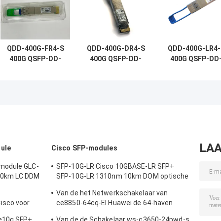
QDD-400G-FR4-S
QDD-400G-DR4-S
QDD-400G-LR4-
400G QSFP-DD-
400G QSFP-DD-
400G QSFP-DD
transceiver,
transceiver,
transceiver,
400G-FR4, 2 km
400G-DR4, 500m
400G-LR4, 10k
duplex SMF
Duplex SMF
Duplex SMF
LAA
ule
Cisco SFP-modules
module GLC-
SFP-10G-LR Cisco 10GBASE-LR SFP+
20km LC DDM
SFP-10G-LR 1310nm 10km DOM optische
transceiver module
Van de het Netwerkschakelaar van
isco voor
ce8850-64cq-EI Huawei de 64-haven
nderneming
100GE QSFP28,2x10G SFP+, zonder
le10g SFP+
Van de de Schakelaar ws-c3650-24pwd-s