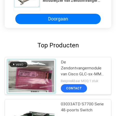
Moduleijzer van Zendontvanger
xenpak-10gb-SR Schakelaar van
Sc Materiële Duplex
Doorgaan
Top Producten
De
Zendontvangermodule
van Cisco GLC-sx-MMD
1000base-SX SFP
Bespreekbaar MOQ:1 stuk
CONTACT
03033ATD S7700 Serie
48-poorts Switch