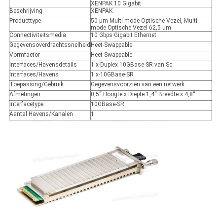
XENPAK 10 Gigabit
Beschrijving
XENPAK
Producttype
50 µm Multi-mode Optische Vezel, Multi-
mode Optische Vezel 62,5 µm
Connectiviteitsmedia
10 Gbps Gigabit Ethernet
Gegevensoverdrachtssnelheid
Heet-Swappable
Vormfactor
Heet-Swappable
Interfaces/Havensdetails
1 x-Duplex 10GBase-SR van Sc
Interfaces/Havens
1 x-10GBase-SR
Toepassing/Gebruik
Gegevensvoorzien van een netwerk
Afmetingen
0,5“ Hoogte x Diepte 1,4“ Breedte x 4,8“
Interfacetype
10GBase-SR
Aantal Havens/Kanalen
1