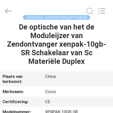
LonRise
Equipment
Co.
Ltd..
All
Optische zendontvangermodule
Rights
Reserved.
De optische van het de
HUIS
Moduleijzer van
PRODUCTEN
Zendontvanger xenpak-10gb-
SR Schakelaar van Sc
VIDEO'S
Materiële Duplex
OVER
Plaats van
China
herkomst:
ONS
Merknaam:
Cisco
FABRIEKSTOCHT
Certificering:
CE
Modelnummer:
XENPAK-10GB-SR