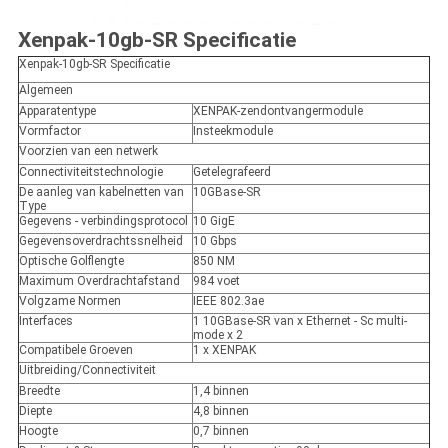
Xenpak-10gb-SR Specificatie
Xenpak-10gb-SR Specificatie
Algemeen
Apparatentype
XENPAK-zendontvangermodule
Vormfactor
Insteekmodule
Voorzien van een netwerk
Connectiviteitstechnologie
Getelegrafeerd
De aanleg van kabelnetten van
10GBase-SR
Type
Gegevens - verbindingsprotocol
10 GigE
Gegevensoverdrachtssnelheid
10 Gbps
Optische Golflengte
850 NM
Maximum Overdrachtafstand
984 voet
Volgzame Normen
IEEE 802.3ae
Interfaces
1 10GBase-SR van x Ethernet - Sc multi-
mode x 2
Compatibele Groeven
1 x XENPAK
Uitbreiding/Connectiviteit
Breedte
1,4 binnen
Diepte
4,8 binnen
Hoogte
0,7 binnen