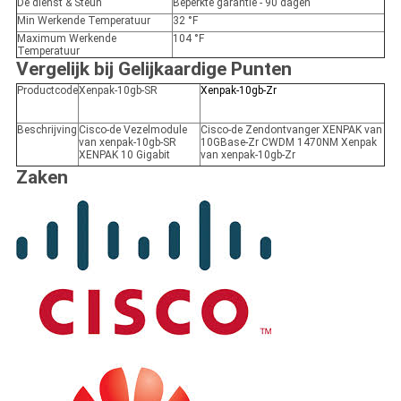
De dienst & Steun
Beperkte garantie - 90 dagen
Min Werkende Temperatuur
32 °F
Maximum Werkende
104 °F
Temperatuur
Vergelijk bij Gelijkaardige Punten
Productcode
Xenpak-10gb-SR
Xenpak-10gb-Zr
Beschrijving
Cisco-de Vezelmodule
Cisco-de Zendontvanger XENPAK van
van xenpak-10gb-SR
10GBase-Zr CWDM 1470NM Xenpak
XENPAK 10 Gigabit
van xenpak-10gb-Zr
Zaken