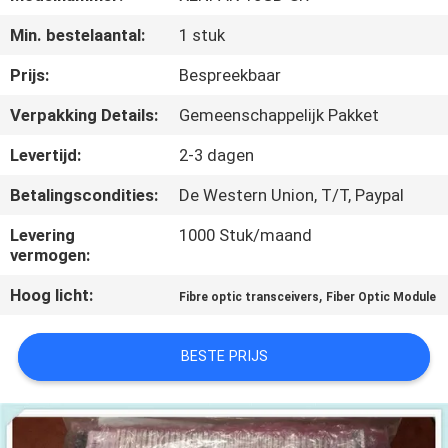
KWALITEITSCONTROLE
Min. bestelaantal:
1 stuk
NEEM
Prijs:
Bespreekbaar
CONTACT
Verpakking Details:
Gemeenschappelijk Pakket
MET
Levertijd:
2-3 dagen
ONS
Betalingscondities:
De Western Union, T/T, Paypal
OP
Levering
1000 Stuk/maand
vermogen:
NIEUWS
Hoog licht:
,
Fibre optic transceivers
Fiber Optic Module
GEVALLEN
BESTE PRIJS
SITEMAP