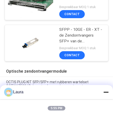
Bespreekbaar MOQ:1 stuk
CONTACT
SFPP - 10GE - ER - XT -
de Zendontvangers
SFP+ van de
Jeneverbessenrouter
Bespreekbaar MOQ:1 stuk
CONTACT
Optische zendontvangermodule
OCTIS PLUG KIT SFP/SFP+ met rubberen wartelset
OCTI117500 | Robuuste glasvezelconnectorset
Laura
QDD-400G-FR4-S 400G QSFP-DD-transceiver, 400G-FR4, 2 km
duplex SMF
5:55 PM
QDD-400G-DR4-S 400G QSFP-DD-transceiver, 400G-DR4, 500m