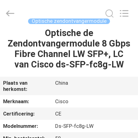
LonRise
Equipment
Co.
Ltd..
All
Optische zendontvangermodule
Rights
Reserved.
Optische de
HUIS
Zendontvangermodule 8 Gbps
PRODUCTEN
Fibre Channel LW SFP+, LC
van Cisco ds-SFP-fc8g-LW
VIDEO'S
Plaats van
China
herkomst:
OVER
ONS
Merknaam:
Cisco
Certificering:
CE
FABRIEKSTOCHT
Modelnummer:
Ds-SFP-fc8g-LW