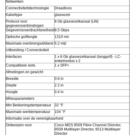
Netwerken
Connectiviteitstechnologie
Draadloos
Kabeltype
glasvezel
Protocol voor
8 Gb glasvezelkanaal (LW)
gegevensverbindingen
Gegevensoverdrachtsnelheid
8.5 Gbps
Optische golflengte
1310 nm
Maximale overbrengsafstand
6.2 mijl
Uitbreiding / Connectiviteit
Interfaces
1 x 8 Gb glasvezelkanaal (langgolf) - LC-
enkelmodus x 2
Compatibele slots
1 x SFP+
Afmetingen en gewicht
Breedte
0.6 in
Diepte
2.2 in
Hoogte
0.4 in
Milieuparameters
Min Bedieningstemperatuur
32 °F
Maximale werktemperatuur
104 °F
Informatie over de verenigbaarheid
Ontworpen voor
Cisco MDS 9509 Fibre Channel Director,
9509 Multilayer Director, 9513 Multilayer
Director