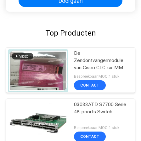
Doorgaan
Top Producten
De
Zendontvangermodule
van Cisco GLC-sx-MMD
1000base-SX SFP
Bespreekbaar MOQ:1 stuk
CONTACT
03033ATD S7700 Serie
48-poorts Switch
Bespreekbaar MOQ:1 stuk
CONTACT