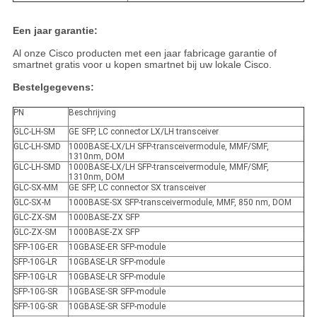
Een jaar garantie:
Al onze Cisco producten met een jaar fabricage garantie of
smartnet gratis voor u kopen smartnet bij uw lokale Cisco.
Bestelgegevens:
PN
Beschrijving
GLC-LH-SM
GE SFP, LC connector LX/LH transceiver
GLC-LH-SMD
1000BASE-LX/LH SFP-transceivermodule, MMF/SMF,
1310nm, DOM
GLC-LH-SMD
1000BASE-LX/LH SFP-transceivermodule, MMF/SMF,
1310nm, DOM
GLC-SX-MM
GE SFP, LC connector SX transceiver
GLC-SX-M
1000BASE-SX SFP-transceivermodule, MMF, 850 nm, DOM
GLC-ZX-SM
1000BASE-ZX SFP
GLC-ZX-SM
1000BASE-ZX SFP
SFP-10G-ER
10GBASE-ER SFP-module
SFP-10G-LR
10GBASE-LR SFP-module
SFP-10G-LR
10GBASE-LR SFP-module
SFP-10G-SR
10GBASE-SR SFP-module
SFP-10G-SR
10GBASE-SR SFP-module