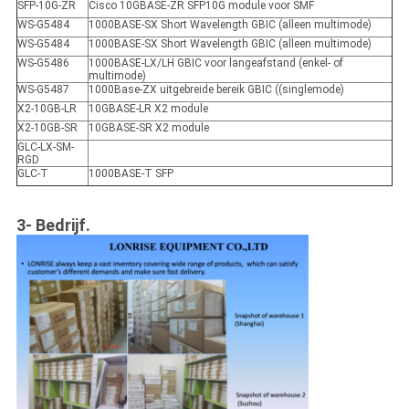
SFP-10G-ZR
Cisco 10GBASE-ZR SFP10G module voor SMF
WS-G5484
1000BASE-SX Short Wavelength GBIC (alleen multimode)
WS-G5484
1000BASE-SX Short Wavelength GBIC (alleen multimode)
WS-G5486
1000BASE-LX/LH GBIC voor langeafstand (enkel- of
multimode)
WS-G5487
1000Base-ZX uitgebreide bereik GBIC ((singlemode)
X2-10GB-LR
10GBASE-LR X2 module
X2-10GB-SR
10GBASE-SR X2 module
GLC-LX-SM-
RGD
GLC-T
1000BASE-T SFP
3- Bedrijf.