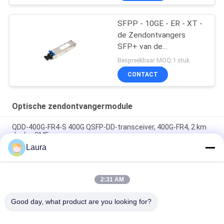
SFPP - 10GE - ER - XT -
de Zendontvangers
SFP+ van de
Jeneverbessenrouter
Bespreekbaar MOQ:1 stuk
CONTACT
Optische zendontvangermodule
QDD-400G-FR4-S 400G QSFP-DD-transceiver, 400G-FR4, 2 km
duplex SMF
Laura
QDD-400G-DR4-S 400G QSFP-DD-transceiver, 400G-DR4, 500m
Duplex SMF
2:31 AM
QDD-400G-LR4-S 400G QSFP-DD-transceiver, 400G-LR4, 10km
Duplex SMF
Good day, what product are you looking for?
populaire categorieën
Alle