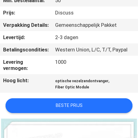
Min. bestelaantal:
50
KWALITEITSCONTROLE
Prijs:
Discuss
NEEM
Verpakking Details:
Gemeenschappelijk Pakket
CONTACT
Levertijd:
2-3 dagen
MET
Betalingscondities:
Western Union, L/C, T/T, Paypal
ONS
Levering
1000
OP
vermogen:
Hoog licht:
,
optische vezelzendontvanger
NIEUWS
Fiber Optic Module
GEVALLEN
BESTE PRIJS
SITEMAP