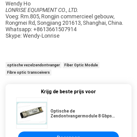
Wendy Ho
LONRISE EQUIPMENT CO., LTD.
Voeg: Rm.805, Rongjin commercieel gebouw,
Rongmei Rd, Songjiang 201613, Shanghai, China.
Whatsapp: +8613661507914
Skype: Wendy-Lonrise
optische vezelzendontvanger
Fiber Optic Module
Fibre optic transceivers
Krijg de beste prijs voor
Optische de
Zendontvangermodule 8 Gbps
Fibre Channel LW SFP+, LC van
Cisco ds-SFP-fc8g-LW