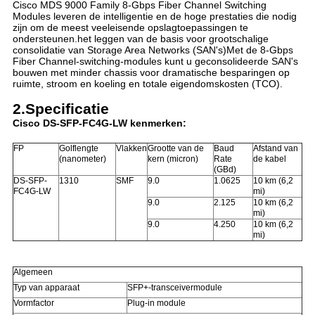
Cisco MDS 9000 Family 8-Gbps Fiber Channel Switching
Modules leveren de intelligentie en de hoge prestaties die nodig
zijn om de meest veeleisende opslagtoepassingen te
ondersteunen.het leggen van de basis voor grootschalige
consolidatie van Storage Area Networks (SAN's)Met de 8-Gbps
Fiber Channel-switching-modules kunt u geconsolideerde SAN's
bouwen met minder chassis voor dramatische besparingen op
ruimte, stroom en koeling en totale eigendomskosten (TCO).
2.Specificatie
Cisco DS-SFP-FC4G-LW kenmerken:
FP
Golflengte
Vlakken
Grootte van de
Baud
Afstand van
(nanometer)
kern (micron)
Rate
de kabel
(GBd)
DS-SFP-
1310
SMF
9.0
1.0625
10 km (6,2
FC4G-LW
mi)
9.0
2.125
10 km (6,2
mi)
9.0
4.250
10 km (6,2
mi)
Algemeen
Typ van apparaat
SFP+-transceivermodule
Vormfactor
Plug-in module