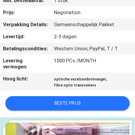
Min. bestelaantal:
1 stuk
KWALITEITSCONTROLE
Prijs:
Negonation
NEEM
Verpakking Details:
Gemeenschappelijk Pakket
CONTACT
Levertijd:
2-3 dagen
MET
Betalingscondities:
Western Union, PayPal, T / T
ONS
Levering
1000 PCs /MONTH
OP
vermogen:
Hoog licht:
,
optische vezelzendontvanger
NIEUWS
Fibre optic transceivers
GEVALLEN
BESTE PRIJS
SITEMAP