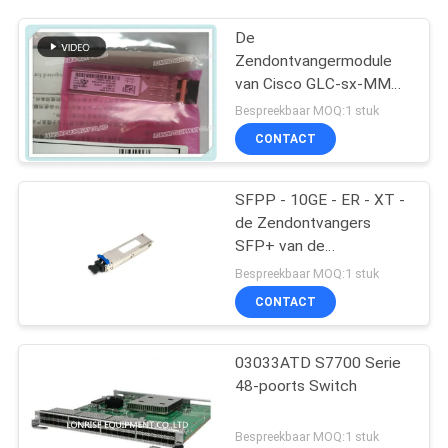
De
Zendontvangermodule
van Cisco GLC-sx-MMD
1000base-SX SFP
Bespreekbaar MOQ:1 stuk
CONTACT
SFPP - 10GE - ER - XT -
de Zendontvangers
SFP+ van de
Jeneverbessenrouter
Bespreekbaar MOQ:1 stuk
CONTACT
03033ATD S7700 Serie
48-poorts Switch
Bespreekbaar MOQ:1 stuk