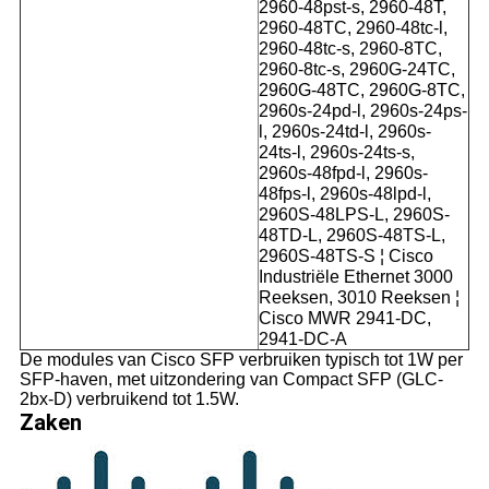
2960-48pst-s, 2960-48T,
2960-48TC, 2960-48tc-l,
2960-48tc-s, 2960-8TC,
2960-8tc-s, 2960G-24TC,
2960G-48TC, 2960G-8TC,
2960s-24pd-l, 2960s-24ps-
l, 2960s-24td-l, 2960s-
24ts-l, 2960s-24ts-s,
2960s-48fpd-l, 2960s-
48fps-l, 2960s-48lpd-l,
2960S-48LPS-L, 2960S-
48TD-L, 2960S-48TS-L,
2960S-48TS-S ¦ Cisco
Industriële Ethernet 3000
Reeksen, 3010 Reeksen ¦
Cisco MWR 2941-DC,
2941-DC-A
De modules van Cisco SFP verbruiken typisch tot 1W per
SFP-haven, met uitzondering van Compact SFP (GLC-
2bx-D) verbruikend tot 1.5W.
Zaken