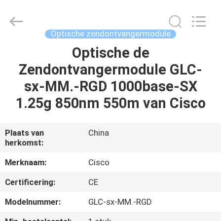
LonRise
Equipment
Co.
Ltd..
All
Optische zendontvangermodule
Rights
Reserved.
Optische de
HUIS
Zendontvangermodule GLC-
PRODUCTEN
sx-MM.-RGD 1000base-SX
1.25g 850nm 550m van Cisco
VIDEO'S
Plaats van
China
herkomst:
OVER
ONS
Merknaam:
Cisco
Certificering:
CE
FABRIEKSTOCHT
Modelnummer:
GLC-sx-MM.-RGD