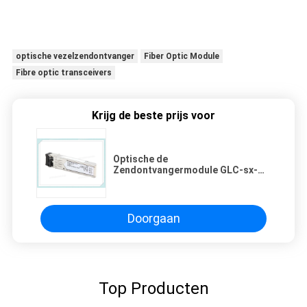
optische vezelzendontvanger
Fiber Optic Module
Fibre optic transceivers
Krijg de beste prijs voor
Optische de
Zendontvangermodule GLC-sx-
MM.-RGD 1000base-SX 1.25g
850nm 550m van Cisco
Doorgaan
Top Producten