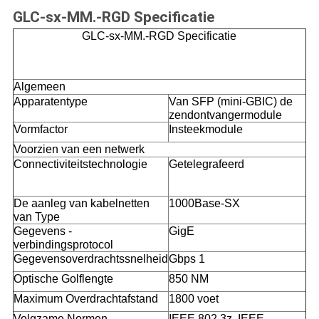
GLC-sx-MM.-RGD Specificatie
GLC-sx-MM.-RGD Specificatie
Algemeen
Apparatentype
Van SFP (mini-GBIC) de
zendontvangermodule
Vormfactor
Insteekmodule
Voorzien van een netwerk
Connectiviteitstechnologie
Getelegrafeerd
De aanleg van kabelnetten
1000Base-SX
van Type
Gegevens -
GigE
verbindingsprotocol
Gegevensoverdrachtssnelheid
Gbps 1
Optische Golflengte
850 NM
Maximum Overdrachtafstand
1800 voet
Volgzame Normen
IEEE 802.3z, IEEE