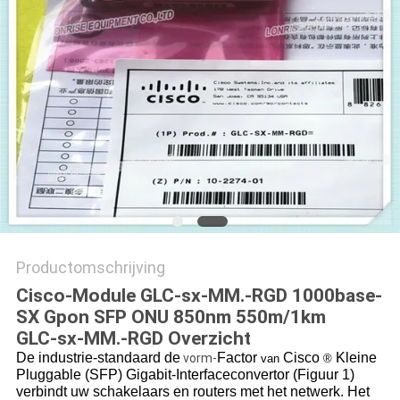
PRIVACYBELEID
Productomschrijving
Cisco-Module GLC-sx-MM.-RGD 1000base-
SX Gpon SFP ONU 850nm 550m/1km
GLC-sx-MM.-RGD Overzicht
De industrie-standaard de
Factor
Cisco
Kleine
vorm-
van
®
Pluggable (SFP) Gigabit-Interfaceconvertor (Figuur 1)
verbindt uw schakelaars en routers met het netwerk. Het