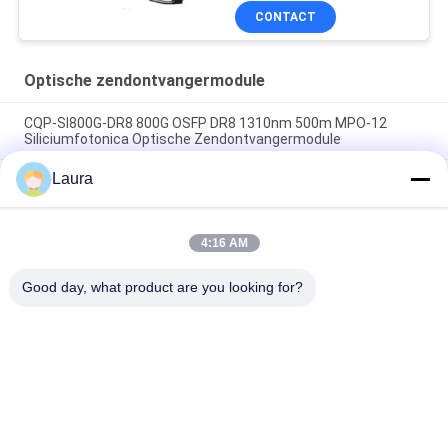
CONTACT
Optische zendontvangermodule
CQP-SI800G-DR8 800G OSFP DR8 1310nm 500m MPO-12
Siliciumfotonica Optische Zendontvangermodule
Laura
CQP-85800G-SR8 800G OSFP SR8 850nm 100m MPO-16
optische transceivermodule voor datacenters
COP-SI400G-FR4 400G QSFP-DD FR4 Silicon Photonics
4:16 AM
Transceiver, 1310nm CWDM4, 2km SMF, Duplex LC, DOM voor
Data Center 400G Ethernet
Good day, what product are you looking for?
populaire categorieën
Alle
Optische 
Sfp Optische 
Zendontvangermodule
Zendontvanger
PLC Industriële 