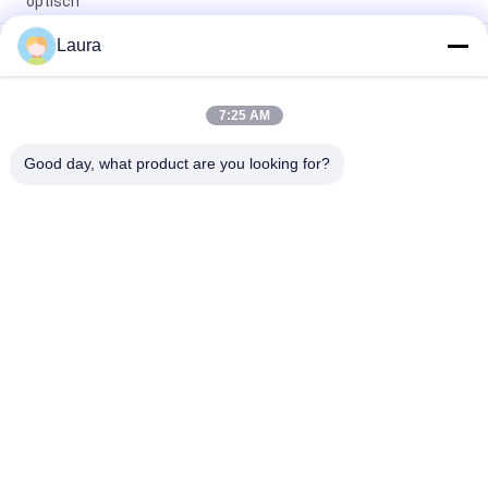
optisch
Laura
SFP-25G-AOC5M=, Cisco SFP28 AOC-kabel, 25Gbps/actief
optisch/5M lengte
QSFP28 DAC-kabel 100 Gbps Passive Copper Direct Attach
7:25 AM
Cable met een lengte van 5 M voor
hogesnelheidsinterconnectie
Good day, what product are you looking for?
populaire categorieën
Alle
Optische 
Sfp Optische 
Zendontvangermodule
Zendontvanger
PLC Industriële 
Cisco SFP-Modules
Controle
De Module Van 
De Schakelaar Van 
Huaweisfp
Cisco Ethernet
De Schakelaars Van 
Videoconferentieeindpunt
Het Huaweinetwerk