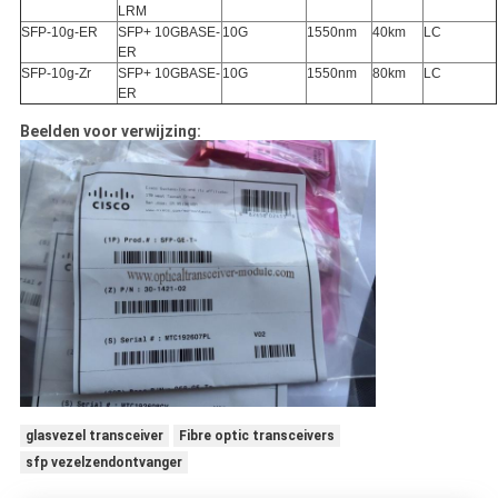
LRM
SFP-10g-ER
SFP+ 10GBASE-
10G
1550nm
40km
LC
ER
SFP-10g-Zr
SFP+ 10GBASE-
10G
1550nm
80km
LC
ER
Beelden voor verwijzing:
glasvezel transceiver
Fibre optic transceivers
sfp vezelzendontvanger