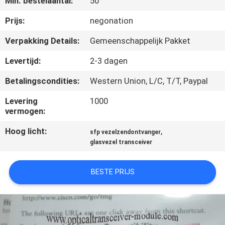
Min. bestelaantal:
50
KWALITEITSCONTROLE
Prijs:
negonation
NEEM
Verpakking Details:
Gemeenschappelijk Pakket
CONTACT
Levertijd:
2-3 dagen
MET
Betalingscondities:
Western Union, L/C, T/T, Paypal
ONS
Levering
1000
OP
vermogen:
Hoog licht:
,
sfp vezelzendontvanger
NIEUWS
glasvezel transceiver
GEVALLEN
BESTE PRIJS
SITEMAP