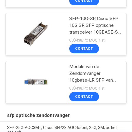
CONTACT
SFP-10G-SR Cisco SFP
10G SR SFP optische
transceiver 10GBASE-SR
SFP-module
US$438/PC MOQ:1 st
CONTACT
Module van de
Zendontvanger
10gbase-LR SFP van
SFP 10G LR SFP de
US$438/PC MOQ:1 st
Optische
CONTACT
sfp optische zendontvanger
SFP-25G-AOC3M=, Cisco SFP28 AOC-kabel, 25G, 3M, actief