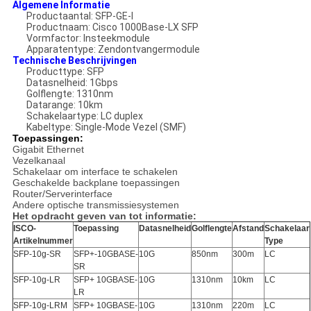
Algemene Informatie
Productaantal: SFP-GE-l
Productnaam: Cisco 1000Base-LX SFP
Vormfactor: Insteekmodule
Apparatentype: Zendontvangermodule
Technische Beschrijvingen
Producttype: SFP
Datasnelheid: 1Gbps
Golflengte: 1310nm
Datarange: 10km
Schakelaartype: LC duplex
Kabeltype: Single-Mode Vezel (SMF)
Toepassingen:
Gigabit Ethernet
Vezelkanaal
Schakelaar om interface te schakelen
Geschakelde backplane toepassingen
Router/Serverinterface
Andere optische transmissiesystemen
Het opdracht geven van tot informatie:
ISCO-
Toepassing
Datasnelheid
Golflengte
Afstand
Schakelaar
Artikelnummer
Type
SFP-10g-SR
SFP+-10GBASE-
10G
850nm
300m
LC
SR
SFP-10g-LR
SFP+ 10GBASE-
10G
1310nm
10km
LC
LR
SFP-10g-LRM
SFP+ 10GBASE-
10G
1310nm
220m
LC