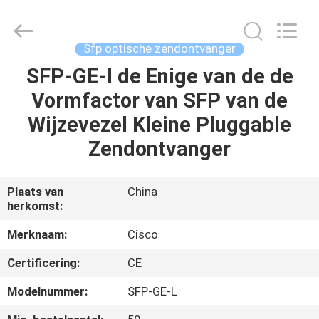
LonRise
Equipment
Co.
Ltd..
All
Sfp optische zendontvanger
Rights
Reserved.
SFP-GE-l de Enige van de de
HUIS
Vormfactor van SFP van de
PRODUCTEN
Wijzevezel Kleine Pluggable
Zendontvanger
VIDEO'S
Plaats van
China
herkomst:
OVER
ONS
Merknaam:
Cisco
Certificering:
CE
FABRIEKSTOCHT
Modelnummer:
SFP-GE-L