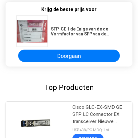
Krijg de beste prijs voor
SFP-GE-l de Enige van de de
Vormfactor van SFP van de
Wijzevezel Kleine Pluggable
Zendontvanger
Doorgaan
Top Producten
Cisco GLC-EX-SMD GE
SFP LC Connector EX
transceiver Nieuwe
Origineel
US$438/PC MOQ:1 st