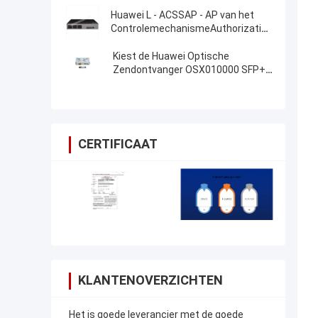
Huawei L - ACSSAP - AP van het
ControlemechanismeAuthorization
van 128AP AC6508
Middelvergunning
Kiest de Huawei Optische
Zendontvanger OSX010000 SFP+
10G Wijzemodule 1310nm 10km LC
uit
CERTIFICAAT
KLANTENOVERZICHTEN
Het is goede leverancier met de goede