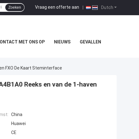
Vraag een offerte aan
|
Dutch
Zoeken
ONTACT MET ONS OP
NIEUWS
GEVALLEN
n FXO De Kaart Steminterface
A4B1A0 Reeks en van de 1-haven
mst:
China
Huawei
CE