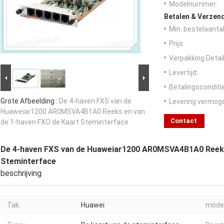
Modelnummer:
Betalen & Verzen
Min. bestelaantal
Prijs:
Verpakking Detail
Levertijd:
Betalingsconditi
Grote Afbeelding :
De 4-haven FXS van de
Levering vermog
Huaweiar1200 AR0MSVA4B1A0 Reeks en van
Contact
de 1-haven FXO de Kaart Steminterface
De 4-haven FXS van de Huaweiar1200 AR0MSVA4B1A0 Reeks
Steminterface
beschrijving
Tak:
Huawei
model