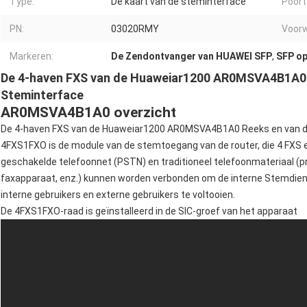
Type:
De kaart van de steminterface
Poort
PN:
03020RMY
Voorw
Markeren:
De Zendontvanger van HUAWEI SFP
,
SFP op
De 4-haven FXS van de Huaweiar1200 AR0MSVA4B1A0 R
Steminterface
AR0MSVA4B1A0 overzicht
De 4-haven FXS van de Huaweiar1200 AR0MSVA4B1A0 Reeks en van d
4FXS1FXO is de module van de stemtoegang van de router, die 4 FXS e
geschakelde telefoonnet (PSTN) en traditioneel telefoonmateriaal (pr
faxapparaat, enz.) kunnen worden verbonden om de interne Stemdie
interne gebruikers en externe gebruikers te voltooien.
De 4FXS1FXO-raad is geïnstalleerd in de SIC-groef van het apparaat