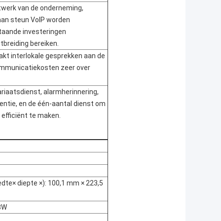
twerk van de onderneming,
aan steun VoIP worden
taande investeringen
tbreiding bereiken.
akt interlokale gesprekken aan de
communicatiekosten zeer over
ariaatsdienst, alarmherinnering,
erentie, en de één-aantal dienst om
n efficiënt te maken.
dte× diepte ×): 100,1 mm × 223,5
8W