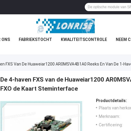
 ONS
FABRIEKSTOCHT
KWALITEITSCONTROLE
NEEM C
ven FXS Van De Huaweiar1200 AR0MSVA4B1A0 Reeks En Van De 1-Have
De 4-haven FXS van de Huaweiar1200 AR0MSV
FXO de Kaart Steminterface
Productdetails:
Plaats van herko
Merknaam:
Certificering: