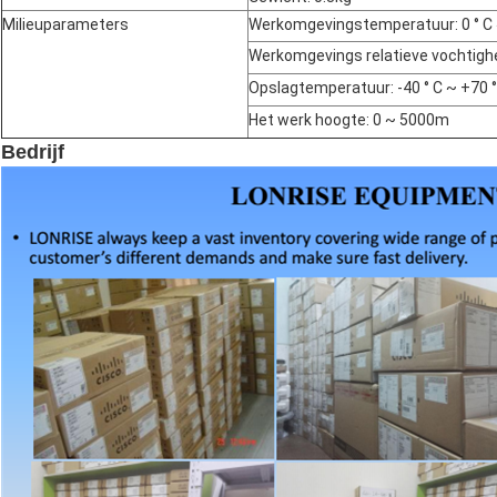
Milieuparameters
Werkomgevingstemperatuur: 0 ° C 
Werkomgevings relatieve vochtigh
Opslagtemperatuur: -40 ° C ~ +70 °
Het werk hoogte: 0 ~ 5000m
Bedrijf