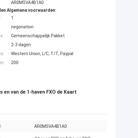
AR0MSVA4B1A0
den Algemene voorwaarden:
:
1
negonation
s:
Gemeenschappelijk Pakket
2-3 dagen
es:
Western Union, L/C, T/T, Paypal
en:
200
 en van de 1-haven FXO de Kaart
:
AR0MSVA4B1A0