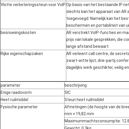
Vlotte verbeteringssteun voor VoIP
Op basis van het bestaande IP ne
slechts kan het apparaat van AR 
toegevoegd. Namelijk kan het bes
beschermen en portabiliteit van ui
besnoeiingskosten
AR verstrekt VoIP-functies en ma
prijs van lokale gesprekken, die 
lange afstand bewaart.
Rijke eigenschapzaken
AR verleent call centre, de secret
zwart-witte lijst, drie-partij conf
dagelijks werk geschikter, veilig e
parameter
beschrijving
Enige raadsvorm
SIC
Heet ruilmiddel
Steun heet ruilmiddel
Fysische parameter
Afmetingen (de hoogte van de bree
mm × 19,82 mm
Maximummachtsconsumptie: 12.
Gewicht: 0.3kg