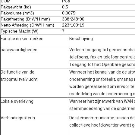
UOM
PCs
Pakgewicht (kg)
0,5
Pakvolume (m^3)
0,0075
Pakafmeting (D*W*H mm)
338*248*90
Netto Afmeting (D*W*H mm)
223*100*19
Typische Macht (W)
7
Functie en kenmerken
Beschrijving
basisvaardigheden
Verleen toegang tot gemeenschapp
telefoons, fax en telefooncentral
Toegang tot het Openbare gescha
De functie van de
Wanneer het kanaal van de de uit
stroomuitvalvlucht
onderneming ontbreekt, ontsnap 
worden gerealiseerd om ervoor te 
mededeling van de onderneming n
Lokale overleving
Wanneer het zijnetwerk van WAN o
stemmededeling van de ondernemi
Verbindingssteun
De stemcommunicatie tussen de
collectieve hoofdkwartier wordt 