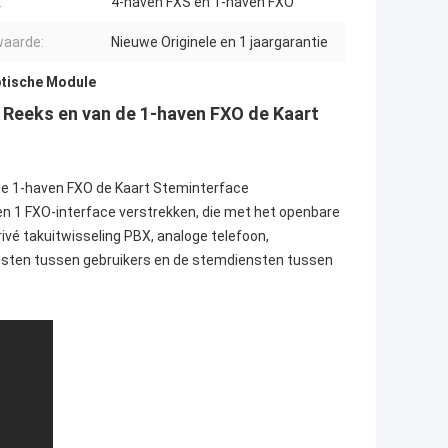
:
4-haven FXS en 1-haven FXO
aarde:
Nieuwe Originele en 1 jaargarantie
tische Module
eeks en van de 1-haven FXO de Kaart
e 1-haven FXO de Kaart Steminterface
n 1 FXO-interface verstrekken, die met het openbare
ivé takuitwisseling PBX, analoge telefoon,
nsten tussen gebruikers en de stemdiensten tussen