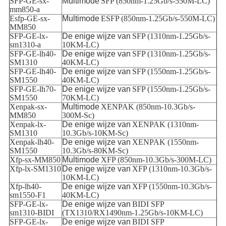
SFP-GE-sx-
Multimode
SFP (850nm-1.25Gb/s-550M-LC)
mm850-a
Esfp-GE-sx-
Multimode
ESFP (850nm-1.25Gb/s-550M-LC)
MM850
SFP-GE-lx-
De enige
wijze van
SFP (1310nm-1.25Gb/s-
sm1310-a
10KM-LC)
SFP-GE-lh40-
De enige
wijze van
SFP (1310nm-1.25Gb/s-
SM1310
40KM-LC)
SFP-GE-lh40-
De enige
wijze van
SFP (1550nm-1.25Gb/s-
SM1550
40KM-LC)
SFP-GE-lh70-
De enige
wijze van
SFP (1550nm-1.25Gb/s-
SM1550
70KM-LC)
Xenpak-sx-
Multimode
XENPAK (850nm-10.3Gb/s-
MM850
300M-Sc)
Xenpak-lx-
De enige
wijze van
XENPAK (1310nm-
SM1310
10.3Gb/s-10KM-Sc)
Xenpak-lh40-
De enige
wijze van
XENPAK (1550nm-
SM1550
10.3Gb/s-80KM-Sc)
Xfp-sx-MM850
Multimode
XFP (850nm-10.3Gb/s-300M-LC)
Xfp-lx-SM1310
De enige
wijze van
XFP (1310nm-10.3Gb/s-
10KM-LC)
Xfp-lh40-
De enige
wijze van
XFP (1550nm-10.3Gb/s-
sm1550-F1
40KM-LC)
SFP-GE-lx-
De enige wijze
van
BIDI SFP
sm1310-BIDI
(TX1310/RX1490nm-1.25Gb/s-10KM-LC)
SFP-GE-lx-
De enige wijze
van
BIDI SFP