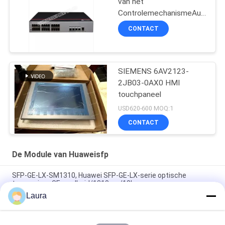
van het
ControlemechanismeAuthoriza
van 128AP AC6508
CONTACT
Middelvergunning
SIEMENS 6AV2123-
2JB03-0AX0 HMI
touchpaneel
USD620-600 MOQ:1
CONTACT
De Module van Huaweisfp
SFP-GE-LX-SM1310, Huawei SFP-GE-LX-serie optische
transceiver, GE-snelheid/1310nm/10km
Laura
Huawei OMND10N13 (02311NTY) 100GBASE-SR4 QSFP28
850nm 100m MMF Optische Transceiver Module