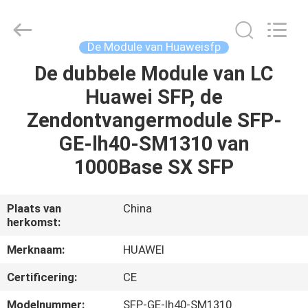
LonRise
Equipment
Co.
Ltd..
All
De Module van Huaweisfp
Rights
Reserved.
De dubbele Module van LC
HUIS
Huawei SFP, de
PRODUCTEN
Zendontvangermodule SFP-
GE-lh40-SM1310 van
VIDEO'S
1000Base SX SFP
OVER
Plaats van
China
herkomst:
ONS
Merknaam:
HUAWEI
FABRIEKSTOCHT
Certificering:
CE
Modelnummer:
SFP-GE-lh40-SM1310