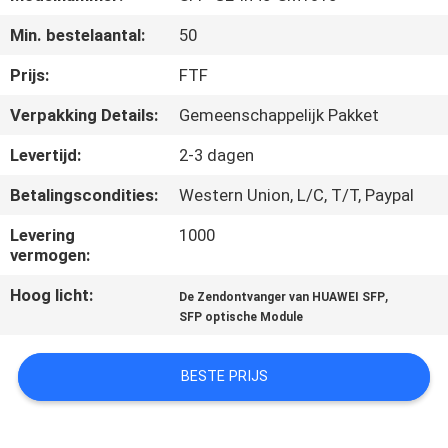
KWALITEITSCONTROLE
Min. bestelaantal:
50
NEEM
Prijs:
FTF
CONTACT
Verpakking Details:
Gemeenschappelijk Pakket
MET
Levertijd:
2-3 dagen
ONS
Betalingscondities:
Western Union, L/C, T/T, Paypal
OP
Levering
1000
vermogen:
NIEUWS
Hoog licht:
,
De Zendontvanger van HUAWEI SFP
SFP optische Module
GEVALLEN
BESTE PRIJS
SITEMAP