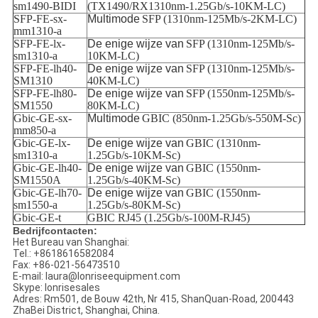
sm1490-BIDI
(TX1490/RX1310nm-1.25Gb/s-10KM-LC)
SFP-FE-sx-
Multimode
SFP (1310nm-125Mb/s-2KM-LC)
mm1310-a
SFP-FE-lx-
De enige
wijze van
SFP (1310nm-125Mb/s-
sm1310-a
10KM-LC)
SFP-FE-lh40-
De enige
wijze van
SFP (1310nm-125Mb/s-
SM1310
40KM-LC)
SFP-FE-lh80-
De enige
wijze van
SFP (1550nm-125Mb/s-
SM1550
80KM-LC)
Gbic-GE-sx-
Multimode
GBIC (850nm-1.25Gb/s-550M-Sc)
mm850-a
Gbic-GE-lx-
De enige
wijze van
GBIC (1310nm-
sm1310-a
1.25Gb/s-10KM-Sc)
Gbic-GE-lh40-
De enige
wijze van
GBIC (1550nm-
SM1550A
1.25Gb/s-40KM-Sc)
Gbic-GE-lh70-
De enige
wijze van
GBIC (1550nm-
sm1550-a
1.25Gb/s-80KM-Sc)
Gbic-GE-t
GBIC
RJ45 (1.25Gb/s-100M-RJ45)
Bedrijfcontacten:
Het Bureau van Shanghai:
Tel.: +8618616582084
Fax: +86-021-56473510
E-mail: laura@lonriseequipment.com
Skype: lonrisesales
Adres: Rm501, de Bouw 42th, Nr 415, ShanQuan-Road, 200443
ZhaBei District, Shanghai, China.