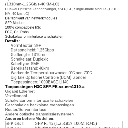
(1310nm-1.25Gb/s-40KM-
LC)
Huawei Optische Zendontvanger, eSFP, GE, Single-mode Module (1.310
NM, 40 km, LC)
De fabrikant van netwerkmodules
SFP-Module
100% compatibele h3c
FCC, Ce, Rohs
Schakelaar om interface te schakelen
Details:
Vormfactor: SFP
Datasnelheid: 1.25Gbps
Golflengte: 1310nm
Schakelaar: Duplexlc
Kabeltype: SMF
Bereikafstand: 40km
Werkende Temperatuurwaaier: 0°C aan 70°C
Digitale Optische Controle (DOM): Zonder
Toepassingen: 1000BASE-LH40
Toepassingen H3C SFP-FE-sx-mm1310-a
Gigabit Ethernet
Vezelkanaal
Schakelaar om interface te schakelen
Geschakelde backplane toepassingen
Router/Serverinterface
Andere optische transmissiesystemen
Anderen betere Modellen:
SFP-GE-t
SFP
RJ45 (1.25Gb/s-100M-RJ45)