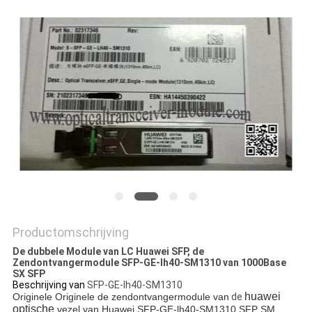
PRIVACYBELEID
Productomschrijving
De dubbele Module van LC Huawei SFP, de
Zendontvangermodule SFP-GE-lh40-SM1310 van 1000Base
SX SFP
Beschrijving van
SFP-GE-lh40-SM1310
huawei
Originele Originele de
zendontvangermodule
van
de
optische
vezel
van Huawei SFP-GE-lh40-SM1310
SFP SM