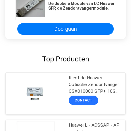
De dubbele Module van LC Huawei
SFP, de Zendontvangermodule
SFP-GE-lh40-SM1310 van
1000Base SX SFP
Doorgaan
Top Producten
Kiest de Huawei
Optische Zendontvanger
OSX010000 SFP+ 10G
Wijzemodule 1310nm
CONTACT
10km LC uit
Huawei L - ACSSAP - AP