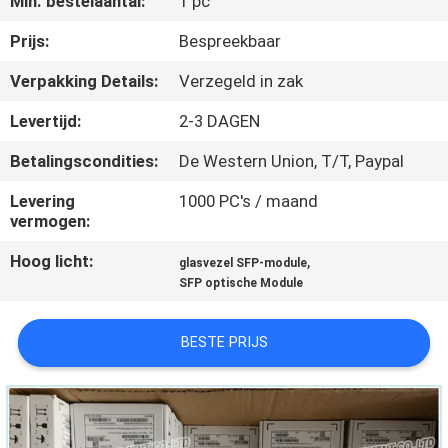
Min. bestelaantal:
1 pc
KWALITEITSCONTROLE
Prijs:
Bespreekbaar
NEEM
Verpakking Details:
Verzegeld in zak
CONTACT
Levertijd:
2-3 DAGEN
MET
Betalingscondities:
De Western Union, T/T, Paypal
ONS
Levering
1000 PC's / maand
OP
vermogen:
Hoog licht:
,
glasvezel SFP-module
NIEUWS
SFP optische Module
GEVALLEN
BESTE PRIJS
SITEMAP