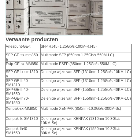
Verwante producten
Vriespunt-GE-t
SFP RJ45 (1.25Gb/s-100M-RJ45)
SFP-GE-sx-mm850-
Multimode SFP (850nm-1.25Gb/s-550M-LC)
a
Esfp-GE-sx-MM850
Multimode ESFP (850nm-1.25Gb/s-550M-LC)
SFP-GE-lx-sm1310-
De enige wijze van SFP (1310nm-1.25Gb/s-10KM-LC)
a
SFP-GE-lh40-
De enige wijze van SFP (1310nm-1.25Gb/s-40KM-LC)
SM1310
SFP-GE-lh40-
De enige wijze van SFP (1550nm-1.25Gb/s-40KM-LC)
SM1550
SFP-GE-lh70-
De enige wijze van SFP (1550nm-1.25Gb/s-70KM-LC)
SM1550
Xenpak-sx-MM850
Multimode XENPAK (850nm-10.3Gb/s-300M-Sc)
Xenpak-lx-SM1310
De enige wijze van XENPAK (1310nm-10.3Gb/s-
10KM-Sc)
Xenpak-lh40-
De enige wijze van XENPAK (1550nm-10.3Gb/s-
SM1550
80KM-Sc)