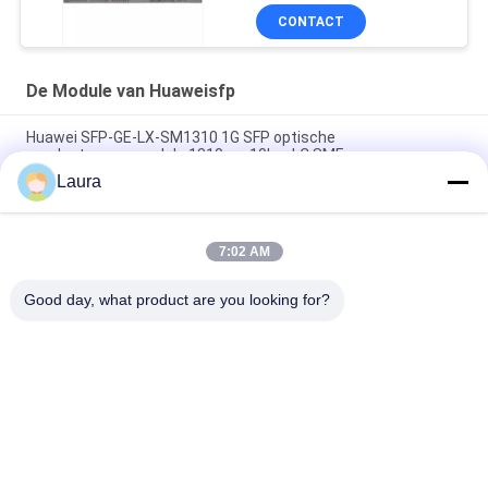
Middelvergunning
CONTACT
De Module van Huaweisfp
Huawei SFP-GE-LX-SM1310 1G SFP optische
zendontvangermodule 1310nm 10km LC SMF
Laura
Huawei eSFP-GE-SX-MM850 optische transceiver | 1G multi-
mode SFP-module 850 nm LC voor bedrijfsnetwerken
7:02 AM
QSFP28-100G-1310-80km-SM 100G QSFP28 optische
zendontvangermodule voor 80 km Single Mode Fiber
Good day, what product are you looking for?
populaire categorieën
Alle
Optische 
Sfp Optische 
Zendontvangermodule
Zendontvanger
PLC Industriële 
Cisco SFP-Modules