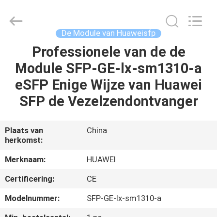
LonRise
Equipment
Co.
Ltd..
All
De Module van Huaweisfp
Rights
Reserved.
Professionele van de de
HUIS
Module SFP-GE-lx-sm1310-a
PRODUCTEN
eSFP Enige Wijze van Huawei
SFP de Vezelzendontvanger
VIDEO'S
Plaats van
China
herkomst:
OVER
ONS
Merknaam:
HUAWEI
Certificering:
CE
FABRIEKSTOCHT
Modelnummer:
SFP-GE-lx-sm1310-a