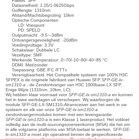
Pakket: SFP
Datasnelheid: 1.25/1.0625Gbps
Golflengte: 1310nm
Afstand/Machtsbegroting: 10km
Optische Componenten
LD: Vriespunt
PD: SPELD
Outputmacht: -9.5~-3dBm
Ontvangersgevoeligheid: -20dBm
Voedingvoltage: 3.3V
Schakelaar: Dubbele LC
Vezeltype: SMF
Werkende Temperatuur: 0~70/-10~80/-40~85 °C
DDMI: Met/zonder
Toepassing: GBE /FC /FTTx
Verenigbaarheid: Het Compatibele systeem van 100% H3C
SFPEX is de originele fabrikant van Huawei SFP
SFP-GE-lx-
sm1310-a
- de Zendontvanger van H3C 1000base-LX SFP,
Enige Wijze (1310nm, 10km, LC).
Wij hebben klaar voorraad voor
SFP-GE-lx-sm1310-a
en kunnen
het in twee werkdagen uit verschepen. Wij waarborgen de
module SFP-GE-LX-SM1310-
Atransceiver
aan het werk in uw
systeem en elk van onze
SFP-GE-lx-sm1310-a
zendontvangermodules komen met een levengarantie.
SFP-GE-lx-sm1310-a
is een Klasse 1 laserproduct. Het voldoet
volledig aan de multi-sourcingsovereenkomst (MSA) die het om
in alle volgzame platforms van MSA toelaat te werken.
SFP-GE-
lx-sm1310-a
moet zijn operatred binnen de gespecificeerde