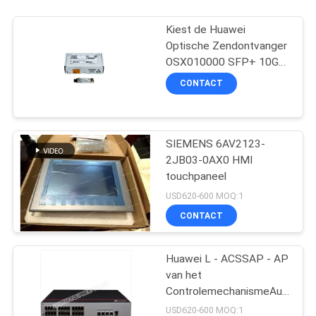
Kiest de Huawei
Optische Zendontvanger
OSX010000 SFP+ 10G
Wijzemodule 1310nm
CONTACT
10km LC uit
SIEMENS 6AV2123-
2JB03-0AX0 HMI
touchpaneel
USD620-600 MOQ:1
CONTACT
Huawei L - ACSSAP - AP
van het
ControlemechanismeAuthoriza
van 128AP AC6508
USD620-600 MOQ:1