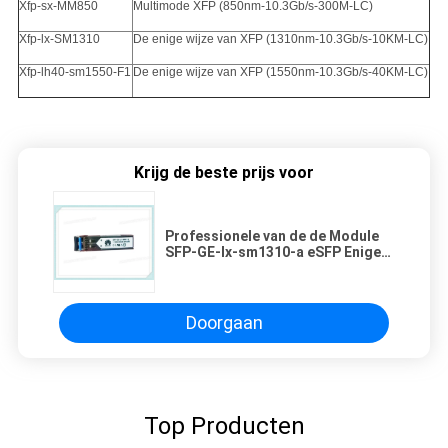
Xfp-sx-MM850
Multimode XFP (850nm-10.3Gb/s-300M-LC)
Xfp-lx-SM1310
De enige wijze van XFP (1310nm-10.3Gb/s-10KM-LC)
Xfp-lh40-sm1550-F1
De enige wijze van XFP (1550nm-10.3Gb/s-40KM-LC)
Krijg de beste prijs voor
Professionele van de de Module
SFP-GE-lx-sm1310-a eSFP Enige
Wijze van Huawei SFP de
Vezelzendontvanger
Doorgaan
Top Producten