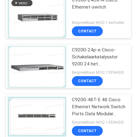
C9300-24UX-A Cisco
Ethernet-switch
Bespreekbaar MOQ:1 eenheden
CONTACT
C9200-24p-e Cisco-
Schakelaarkatalysator
9200 24 het
Netwerkhoofdzaak van
Bespreekbaar MOQ:1 EENHEID
de Havenpoe+
CONTACT
Schakelaar
C9200-48T-E 48 Cisco
Ethernet Network Switch
Ports Data Modular
Uplink Opties
Bespreekbaar MOQ:1 EENHEID
CONTACT