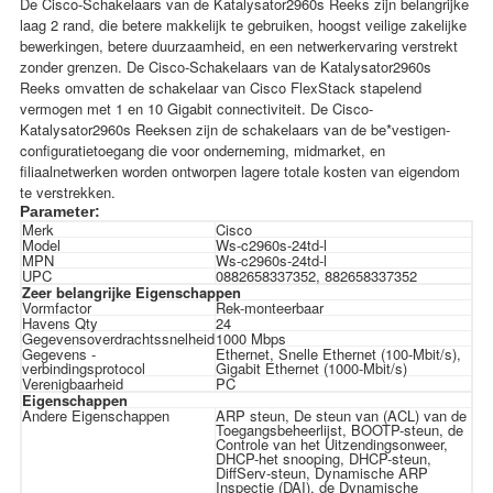
De Cisco-Schakelaars van de Katalysator2960s Reeks zijn belangrijke
laag 2 rand, die betere makkelijk te gebruiken, hoogst veilige zakelijke
bewerkingen, betere duurzaamheid, en een netwerkervaring verstrekt
zonder grenzen. De Cisco-Schakelaars van de Katalysator2960s
Reeks omvatten de schakelaar van Cisco FlexStack stapelend
vermogen met 1 en 10 Gigabit connectiviteit. De Cisco-
Katalysator2960s Reeksen zijn de schakelaars van de be*vestigen-
configuratietoegang die voor onderneming, midmarket, en
filiaalnetwerken worden ontworpen lagere totale kosten van eigendom
te verstrekken.
Parameter:
Merk
Cisco
Model
Ws-c2960s-24td-l
MPN
Ws-c2960s-24td-l
UPC
0882658337352, 882658337352
Zeer belangrijke Eigenschappen
Vormfactor
Rek-monteerbaar
Havens Qty
24
Gegevensoverdrachtssnelheid
1000 Mbps
Gegevens -
Ethernet, Snelle Ethernet (100-Mbit/s),
verbindingsprotocol
Gigabit Ethernet (1000-Mbit/s)
Verenigbaarheid
PC
Eigenschappen
Andere Eigenschappen
ARP steun, De steun van (ACL) van de
Toegangsbeheerlijst, BOOTP-steun, de
Controle van het Uitzendingsonweer,
DHCP-het snooping, DHCP-steun,
DiffServ-steun, Dynamische ARP
Inspectie (DAI), de Dynamische