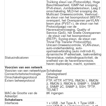
Trunking steun van Protocol(dtp), Hoge
Beschikbaarheid, IGMP-het snooping,
IPv6-steun, Jumbokaderssteun, Laag 2
omschakeling, MLD-het snooping die,
Multicast Onweerscontrole, Veelvoud -
de steun van het boomprotocol (MSTP)
overspant, het Overspannen per-VLAN -
boom plus (PVST+), de steun van het
Protocol(pagp) van de
Havensamenvoeging, Quality of
Service (QoS), het Snelle Overspannen
- de steun van het boomprotocol
(RSTP), Syslog-steun, de steun van
Trivial File Transfer Protocol(tftp),
Unicast-Onweerscontrole, VLAN-steun,
auto-onderhandeling, auto-
opstraalverbinding (auto mdi/mdi-X),
dynamische IP-adrestaak, taakverdeling
Statusindicatoren
Havenstatus, verbindingsactiviteit, de
snelheid van de haventransmissie,
haven duplexwijze, macht, systeem
Voorzien van een netwerk
Voorzien van een netwerktype
Schakelaar
Connectiviteitstechnologie
Getelegrafeerd
Omschakelingsprotocol
Ethernet
Extern beheerprotocol
FTP, HTTP, HTTPS, RMON 1, RMON
2, RMON 3, RMON 9, SNMP 1, SNMP
2, SNMP 2C, SNMP 3, SSH, TFTP,
TELNET
MAC-de Grootte van de
8K ingangen
Adreslijst
Schakelaars
Interfaces
1 x USB - het Type A, 1 Type USB -
mini-USB B, 1 x-beheerconsole - rj-45,