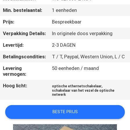
KWALITEITSCONTROLE
Min. bestelaantal:
1 eenheden
NEEM
Prijs:
Bespreekbaar
CONTACT
Verpakking Details:
In originele doos verpakking
MET
Levertijd:
2-3 DAGEN
ONS
Betalingscondities:
T / T, Paypal, Western Union, L / C
OP
Levering
50 eenheden / maand
vermogen:
NIEUWS
Hoog licht:
,
optische ethernetschakelaar
schakelaar van het vezel de optische
netwerk
GEVALLEN
BESTE PRIJS
SITEMAP