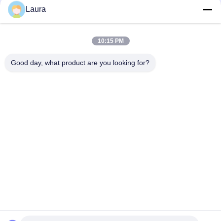
Laura
Cisco C1200-8T-E-2G-katalysator 1200-serie Gigabit Ethernet-
switch met 8 poorten en 2 SFP-uplinks
10:15 PM
Cisco IE-3400-8T2S-E industriële Ethernet-switch 8-poorts
Gigabit beheerde switch met 2x SFP-uplinks
Good day, what product are you looking for?
populaire categorieën
Alle
Optische 
Sfp Optische 
Zendontvangermodule
Zendontvanger
PLC Industriële 
Cisco SFP-Modules
Controle
De Module Van 
De Schakelaar Van 
Huaweisfp
Cisco Ethernet
De Schakelaars Van 
Videoconferentieeindpunt
Het Huaweinetwerk