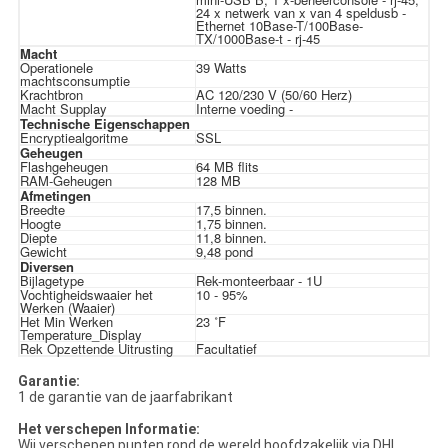
24 x netwerk van x van 4 speldusb -
Ethernet 10Base-T/100Base-
TX/1000Base-t - rj-45
Macht
Operationele
39 Watts
machtsconsumptie
Krachtbron
AC 120/230 V (50/60 Herz)
Macht Supplay
Interne voeding -
Technische Eigenschappen
Encryptiealgoritme
SSL
Geheugen
Flashgeheugen
64 MB flits
RAM-Geheugen
128 MB
Afmetingen
Breedte
17,5 binnen.
Hoogte
1,75 binnen.
Diepte
11,8 binnen.
Gewicht
9,48 pond
Diversen
Bijlagetype
Rek-monteerbaar - 1U
Vochtigheidswaaier het
10 - 95%
Werken (Waaier)
Het Min Werken
23 ˚F
Temperature_Display
Rek Opzettende Uitrusting
Facultatief
Garantie:
1 de garantie van de jaarfabrikant
Het verschepen Informatie:
Wij verschepen punten rond de wereld hoofdzakelijk via DHL