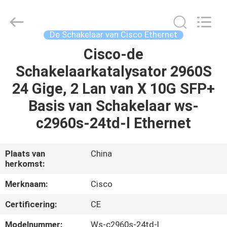
LonRise
Equipment
Co.
Ltd..
All
De Schakelaar van Cisco Ethernet
Rights
Reserved.
Cisco-de
HUIS
Schakelaarkatalysator 2960S
PRODUCTEN
24 Gige, 2 Lan van X 10G SFP+
Basis van Schakelaar ws-
VIDEO'S
c2960s-24td-l Ethernet
OVER
Plaats van
China
herkomst:
ONS
Merknaam:
Cisco
FABRIEKSTOCHT
Certificering:
CE
Modelnummer:
Ws-c2960s-24td-l