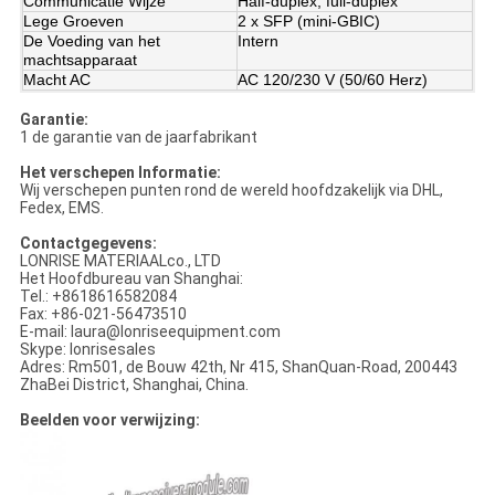
Communicatie Wijze
Half-duplex, full-duplex
Lege Groeven
2 x SFP (mini-GBIC)
De Voeding van het
Intern
machtsapparaat
Macht AC
AC 120/230 V (50/60 Herz)
Garantie:
1 de garantie van de jaarfabrikant
Het verschepen Informatie:
Wij verschepen punten rond de wereld hoofdzakelijk via DHL,
Fedex, EMS.
Contactgegevens:
LONRISE MATERIAALco., LTD
Het Hoofdbureau van Shanghai:
Tel.: +8618616582084
Fax: +86-021-56473510
E-mail: laura@lonriseequipment.com
Skype: lonrisesales
Adres: Rm501, de Bouw 42th, Nr 415, ShanQuan-Road, 200443
ZhaBei District, Shanghai, China.
Beelden voor verwijzing: