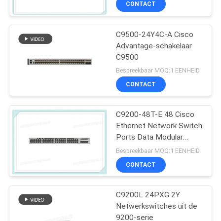
CONTACT
Schakelaar
C9500-24Y4C-A Cisco
Advantage-schakelaar
C9500
Bespreekbaar MOQ:1 EENHEID
CONTACT
C9200-48T-E 48 Cisco
Ethernet Network Switch
Ports Data Modular
Uplink Opties
Bespreekbaar MOQ:1 EENHEID
CONTACT
C9200L 24PXG 2Y
Netwerkswitches uit de
9200-serie