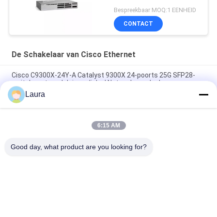
Bespreekbaar MOQ:1 EENHEID
CONTACT
De Schakelaar van Cisco Ethernet
Cisco C9300X-24Y-A Catalyst 9300X 24-poorts 25G SFP28-
switch met modulaire uplinks | Netwerkvoordeel
Laura
Cisco C9300X-12Y-A-schakelaar | Catalyst 9300X 12-poorts
25G SFP28 netwerkvoordeelswitch
6:15 AM
Cisco C9300-48S-A Katalysator 9300 SFP-switch met 48
poorten Netwerkvoordeel
Good day, what product are you looking for?
populaire categorieën
Alle
Optische 
Sfp Optische 
Zendontvangermodule
Zendontvanger