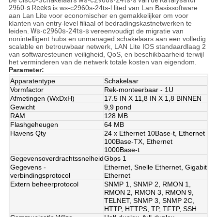
De Cisco-Schakelaars ws-c2960s-24ts-s van de Katalysator
2960-s Reeks
is ws-c2960s-24ts-l lited van Lan Basissoftware
aan Lan Lite voor economischer en gemakkelijker om voor
klanten van entry-level filiaal of bedradingskastnetwerken te
leiden.
Ws-c2960s-24ts-s
vereenvoudigt de migratie van
nonintelligent hubs en unmanaged schakelaars aan een volledig
scalable en betrouwbaar netwerk, LAN Lite IOS standaardlaag 2
van softwaresteunen veiligheid, QoS, en beschikbaarheid terwijl
het verminderen van de netwerk totale kosten van eigendom.
Parameter:
Apparatentype
Schakelaar
Vormfactor
Rek-monteerbaar - 1U
Afmetingen (WxDxH)
17.5 IN X 11,8 IN X 1,8 BINNEN
Gewicht
9,9 pond
RAM
128 MB
Flashgeheugen
64 MB
Havens Qty
24 x Ethernet 10Base-t, Ethernet
100Base-TX, Ethernet
1000Base-t
Gegevensoverdrachtssnelheid
Gbps 1
Gegevens -
Ethernet, Snelle Ethernet, Gigabit
verbindingsprotocol
Ethernet
Extern beheerprotocol
SNMP 1, SNMP 2, RMON 1,
RMON 2, RMON 3, RMON 9,
TELNET, SNMP 3, SNMP 2C,
HTTP, HTTPS, TP, TFTP, SSH