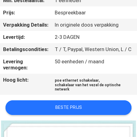
Min. bestelaantal:
1 eenheden
KWALITEITSCONTROLE
Prijs:
Bespreekbaar
NEEM
Verpakking Details:
In originele doos verpakking
CONTACT
Levertijd:
2-3 DAGEN
MET
Betalingscondities:
T / T, Paypal, Western Union, L / C
ONS
Levering
50 eenheden / maand
OP
vermogen:
Hoog licht:
,
poe ethernet schakelaar
NIEUWS
schakelaar van het vezel de optische
netwerk
GEVALLEN
BESTE PRIJS
SITEMAP