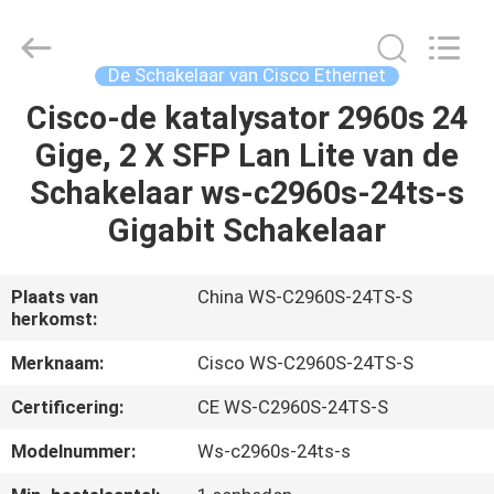
LonRise
Equipment
Co.
Ltd..
All
De Schakelaar van Cisco Ethernet
Rights
Reserved.
Cisco-de katalysator 2960s 24
HUIS
Gige, 2 X SFP Lan Lite van de
PRODUCTEN
Schakelaar ws-c2960s-24ts-s
Gigabit Schakelaar
VIDEO'S
Plaats van
China WS-C2960S-24TS-S
herkomst:
OVER
ONS
Merknaam:
Cisco WS-C2960S-24TS-S
Certificering:
CE WS-C2960S-24TS-S
FABRIEKSTOCHT
Modelnummer:
Ws-c2960s-24ts-s