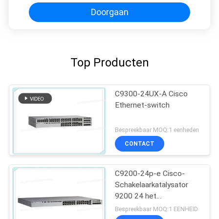
Doorgaan
Top Producten
C9300-24UX-A Cisco
Ethernet-switch
Bespreekbaar MOQ:1 eenheden
CONTACT
C9200-24p-e Cisco-
Schakelaarkatalysator
9200 24 het
Netwerkhoofdzaak van
Bespreekbaar MOQ:1 EENHEID
de Havenpoe+