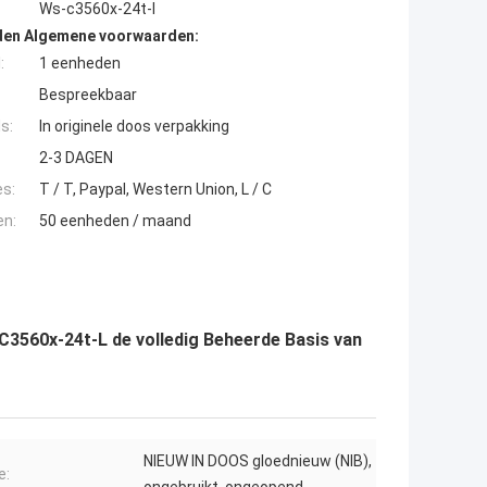
Ws-c3560x-24t-l
den Algemene voorwaarden:
:
1 eenheden
Bespreekbaar
s:
In originele doos verpakking
2-3 DAGEN
es:
T / T, Paypal, Western Union, L / C
en:
50 eenheden / maand
C3560x-24t-L de volledig Beheerde Basis van
NIEUW IN DOOS gloednieuw (NIB),
e: