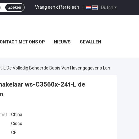
Vraag een offerte aan
|
Dutch
Zoeken
ONTACT MET ONS OP
NIEUWS
GEVALLEN
t-L De Volledig Beheerde Basis Van Havengegevens Lan
hakelaar ws-C3560x-24t-L de
n
mst:
China
Cisco
CE