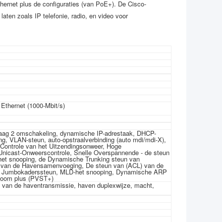
ernet plus de configuraties (van PoE+). De Cisco-
aten zoals IP telefonie, radio, en video voor
 Ethernet (1000-Mbit/s)
 laag 2 omschakeling, dynamische IP-adrestaak, DHCP-
ng, VLAN-steun, auto-opstraalverbinding (auto mdi/mdi-X),
 Controle van het Uitzendingsonweer, Hoge
Unicast-Onweerscontrole, Snelle Overspannende - de steun
et snooping, de Dynamische Trunking steun van
p) van de Havensamenvoeging, De steun van (ACL) van de
S), Jumbokaderssteun, MLD-het snooping, Dynamische ARP
 boom plus (PVST+)
id van de haventransmissie, haven duplexwijze, macht,