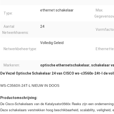
ethernet schakelaar
Max.
Type:
Gegevensov
Aantal
24
Vormfactor
Netwerkhavens:
Volledig Geleid
Netwerkbeheertype:
Ethernette
Markeren:
optische ethernetschakelaar
,
schakelaar va
De Vezel Optische Schakelaar 24 van CISCO ws-c3560x-24t-l de vo
WS-C3560X-24T-L NIEUW IN DOOS
Productomschrijving:
De Cisco-Schakelaars van de Katalysator3560x Reeks zijn een onderneming-k
Deze schakelaars verstrekken hoog beschikbaarheid, scalability, veiligheid,