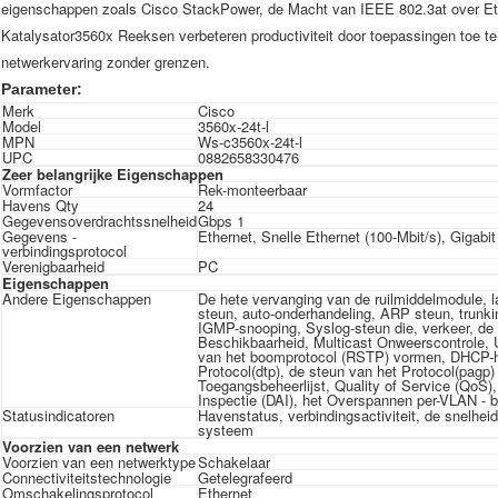
eigenschappen zoals Cisco StackPower, de Macht van IEEE 802.3at over Eth
Katalysator3560x Reeksen verbeteren productiviteit door toepassingen toe te l
netwerkervaring zonder grenzen.
Parameter:
Merk
Cisco
Model
3560x-24t-l
MPN
Ws-c3560x-24t-l
UPC
0882658330476
Zeer belangrijke Eigenschappen
Vormfactor
Rek-monteerbaar
Havens Qty
24
Gegevensoverdrachtssnelheid
Gbps 1
Gegevens -
Ethernet, Snelle Ethernet (100-Mbit/s), Gigabit
verbindingsprotocol
Verenigbaarheid
PC
Eigenschappen
Andere Eigenschappen
De hete vervanging van de ruilmiddelmodule,
steun, auto-onderhandeling, ARP steun, trunki
IGMP-snooping, Syslog-steun die, verkeer, de
Beschikbaarheid, Multicast Onweerscontrole, 
van het boomprotocol (RSTP) vormen, DHCP-h
Protocol(dtp), de steun van het Protocol(pag
Toegangsbeheerlijst, Quality of Service (Qo
Inspectie (DAI), het Overspannen per-VLAN -
Statusindicatoren
Havenstatus, verbindingsactiviteit, de snelhe
systeem
Voorzien van een netwerk
Voorzien van een netwerktype
Schakelaar
Connectiviteitstechnologie
Getelegrafeerd
Omschakelingsprotocol
Ethernet