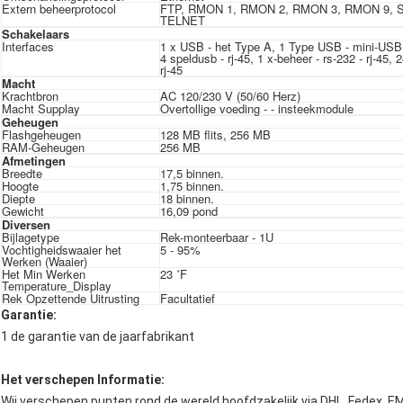
Extern beheerprotocol
FTP, RMON 1, RMON 2, RMON 3, RMON 9, 
TELNET
Schakelaars
Interfaces
1 x USB - het Type A, 1 Type USB - mini-USB
4 speldusb - rj-45, 1 x-beheer - rs-232 - rj-4
rj-45
Macht
Krachtbron
AC 120/230 V (50/60 Herz)
Macht Supplay
Overtollige voeding - - insteekmodule
Geheugen
Flashgeheugen
128 MB flits, 256 MB
RAM-Geheugen
256 MB
Afmetingen
Breedte
17,5 binnen.
Hoogte
1,75 binnen.
Diepte
18 binnen.
Gewicht
16,09 pond
Diversen
Bijlagetype
Rek-monteerbaar - 1U
Vochtigheidswaaier het
5 - 95%
Werken (Waaier)
Het Min Werken
23 ˚F
Temperature_Display
Rek Opzettende Uitrusting
Facultatief
Garantie:
1 de garantie van de jaarfabrikant
Het verschepen Informatie:
Wij verschepen punten rond de wereld hoofdzakelijk via DHL, Fedex, E