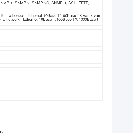
SNMP 1, SNMP 2, SNMP 2C, SNMP 3, SSH, TFTP,
 B, 1 x-beheer - Ethernet 10Base-T/100Base-TX van x van
5, 24 x netwerk - Ethernet 10Base-T/100Base-TX/1000Base-t -
MS.